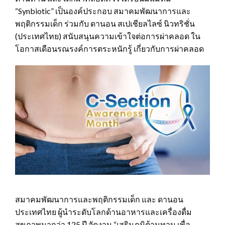
“Synbiotic” เป็นองค์ประกอบ สมาคมพัฒนาการและ
พฤติกรรมเด็ก ร่วมกับ ดานอน สเปเชียลไลซ์ นิวทริชั่น
(ประเทศไทย) สนับสนุนความเข้าใจต่อการผ่าคลอด ใน
โอกาสเดือนรณรงค์การตระหนักรู้ เกี่ยวกับการผ่าคลอด
สมาคมพัฒนาการและพฤติกรรมเด็ก และ ดานอน
ประเทศไทย ผู้นำระดับโลกด้านอาหารและเครื่องดื่ม
สุขภาพมากว่า 125 ปี จัดงาน “เสริมภูมิต้านทาน เพื่อ