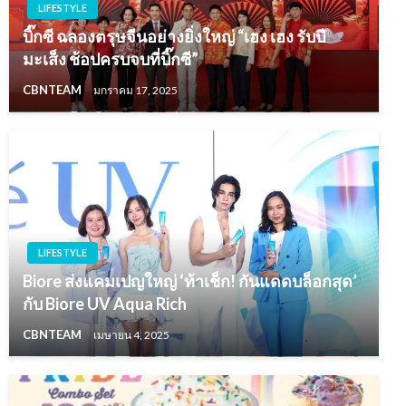
LIFESTYLE
บิ๊กซี ฉลองตรุษจีนอย่างยิ่งใหญ่ “เฮง เฮง รับปี
มะเส็ง ช้อปครบจบที่บิ๊กซี”
CBNTEAM
มกราคม 17, 2025
LIFESTYLE
Biore ส่งแคมเปญใหญ่ ‘ท้าเช็ก! กันแดดบล็อกสุด’
กับ Biore UV Aqua Rich
CBNTEAM
เมษายน 4, 2025