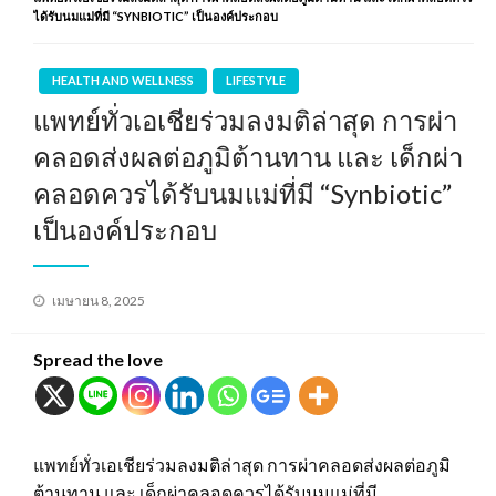
ได้รับนมแม่ที่มี “SYNBIOTIC” เป็นองค์ประกอบ
HEALTH AND WELLNESS
LIFESTYLE
แพทย์ทั่วเอเชียร่วมลงมติล่าสุด การผ่า
คลอดส่งผลต่อภูมิต้านทาน และ เด็กผ่า
คลอดควรได้รับนมแม่ที่มี “Synbiotic”
เป็นองค์ประกอบ
Posted
เมษายน 8, 2025
on
Spread the love
แพทย์ทั่วเอเชียร่วมลงมติล่าสุด การผ่าคลอดส่งผลต่อภูมิ
ต้านทาน และ เด็กผ่าคลอดควรได้รับนมแม่ที่มี