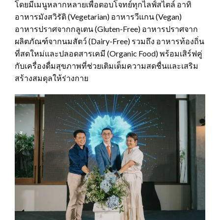
โดยมีเมนูหลากหลายเพื่อตอบโจทย์ทุกไลฟ์สไตล์ อาทิ
อาหารมังสวิรัติ (Vegetarian) อาหารวีแกน (Vegan)
อาหารปราศจากกลูเตน (Gluten-Free) อาหารปราศจาก
ผลิตภัณฑ์จากนมสัตว์ (Dairy-Free) รวมถึง อาหารท้องถิ่น
ที่สดใหม่และปลอดสารเคมี (Organic Food) พร้อมเสิร์ฟคู่
กับเครื่องดื่มสุขภาพที่ช่วยเติมเต็มความสดชื่นและเสริม
สร้างสมดุลให้ร่างกาย