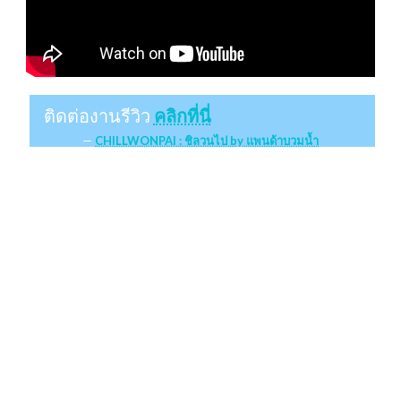
ติดต่องานรีวิว
คลิกที่นี่
CHILLWONPAI : ชิลวนไป by แพนด้าบวมน้ำ