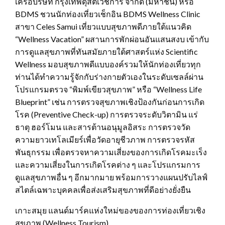
เครือบริษัท กรุงเทพดุสิตเวชการ จำกัด (มหาชน) หรือ
BDMS ชวนนักท่องเที่ยวเช็กอิน BDMS Wellness Clinic
สาขา Celes Samui เที่ยวแบบสุขภาพดีภายใต้แนวคิด
“Wellness Vacation” ผสานการพักผ่อนอันแสนสงบ เข้ากับ
การดูแลสุขภาพที่ทันสมัยภายใต้ศาสตร์แห่ง Scientific
Wellness มอบสุขภาพดีแบบองค์รวมให้นักท่องเที่ยวทุก
ท่านได้ทำความรู้จักกับร่างกายตัวเองในระดับเซลล์ผ่าน
โปรแกรมตรวจ “พิมพ์เขียวสุขภาพ” หรือ “Wellness Life
Blueprint” เช่น การตรวจสุขภาพเชิงป้องกันก่อนการเกิด
โรค (Preventive Check-up) การตรวจระดับวิตามิน แร่
ธาตุ ฮอร์โมน และสารต้านอนุมูลอิสระ การตรวจวัด
ความยาวเทโลเมียร์เพื่อวัดอายุชีวภาพ การตรวจรหัส
พันธุกรรม เพื่อตรวจหาความเสี่ยงของการเกิดโรคมะเร็ง
และความเสี่ยงในการเกิดโรคต่าง ๆ และโปรแกรมการ
ดูแลสุขภาพอื่น ๆ อีกมากมาย พร้อมการวางแผนปรับไลฟ์
สไตล์เฉพาะบุคคลเพื่อส่งเสริมสุขภาพที่ดีอย่างยั่งยืน
เกาะสมุย แลนด์มาร์คแห่งใหม่ของของการท่องเที่ยวเชิง
สุขภาพ (Wellness Tourism)