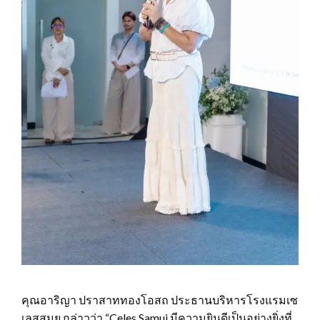
คุณอาริญา ปราสาททองโอสถ ประธานบริหารโรงแรมเซ
เลสสมุย กล่าวว่า “Celes Samui มีความยินดีเป็นอย่างยิ่งที่