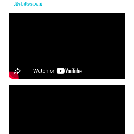
@chillwonpai