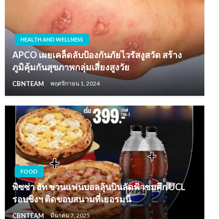
HEALTH AND WELLNESS
APCO เผยเคล็ดลับป้องกันภัยไวรัสงูสวัด สร้าง
ภูมิคุ้มกันสุขภาพกลุ่มเสี่ยงสูงวัย
CBNTEAM
พฤศจิกายน 1, 2024
FOOD
พิซซ่า ฮัท ชวนแฟนบอลลุ้นบินลัดฟ้าชมศึก UCL
รอบชิงฯ ติดขอบสนามที่เยอรมนี
CBNTEAM
มีนาคม 7, 2025