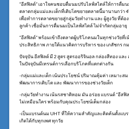
“อีสฟิลด์” เอาใจคนชอบดื่มนมปรับไลฟ์สไตล์ให้การดื
ตลาดกลุ่มแม่และเด็กที่เติบโตขยายตลาดนี้มานานกว่า 4ปี 
เพื่อทำการตลาดขยายสู่กลุ่มวัยทำงาน และ ผู้สูงวัย ที่
ลูกค้า เชื่อมั่นการดื่มนมเป็นไลฟ์สไตล์ ไม่จำกัดกลุ่มอายุ
“อีสฟิลด์” พร้อมเข้าถึงตลาดผู้บริโภคนมในทุกช่วงวัยที่เน
ประสิทธิภาพ ภายใต้แนวคิดการบริหาร ของ เภสัชกร กมลรัตน
ปัจจุบัน อีสฟิลด์ มี 2 สูตร สูตรออริจินอล กล่องสีทอง แล
ในปัจจุบันมีเทรนด์การเลือกบริโภคที่แตกต่างกัน
-กลุ่มแม่และเด็ก เน้นประโยชน์ ปริมาณคุ้มค่า เหมาะสม
พัฒนาการเติบโต และ พัฒนาการของช่วงวัยเด็ก
-กลุ่มวัยทำงาน เน้นรสชาติหอม มัน อร่อย แบรนด์ “อีสฟิ
ไม่เหมือนใคร พร้อมกับคุณประโยชน์เต็มกล่อง
-เป็นแบรนด์นม UHT ที่ให้ความสำคัญและคิดค้นตั้งแบร
เกิดได้กับทุกเพศ ทุกวัย