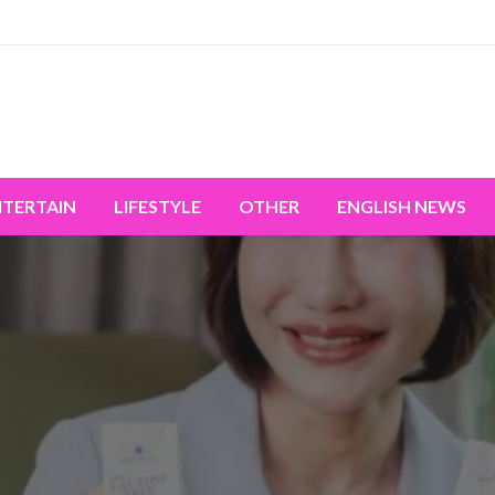
miss the world's movement.
NTERTAIN
LIFESTYLE
OTHER
ENGLISH NEWS