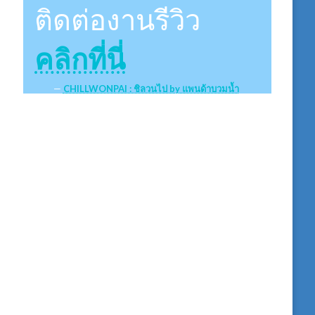
ติดต่องานรีวิว
คลิกที่นี่
CHILLWONPAI : ชิลวนไป by แพนด้าบวมน้ำ