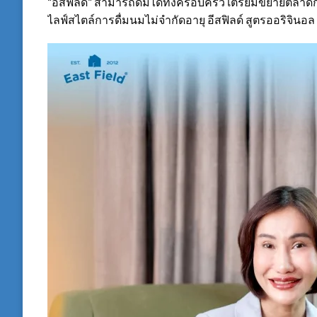
“อีสฟิลด์” สามารถดื่มได้ทั้งครอบครัว เตรียมขยายตลาดกลุ่
ไลฟ์สไตล์การดื่มนมไม่จำกัดอายุ อีสฟิลด์ สูตรออริจินอล กล