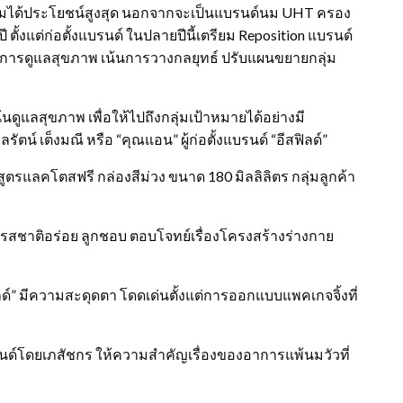
่มนมได้ประโยชน์สูงสุด นอกจากจะเป็นแบรนด์นม UHT ครอง
ตั้งแต่ก่อตั้งแบรนด์ ในปลายปีนี้เตรียม Reposition แบรนด์
ต้องการดูแลสุขภาพ เน้นการวางกลยุทธ์ ปรับแผนขยายกลุ่ม
้นดูแลสุขภาพ เพื่อให้ไปถึงกลุ่มเป้าหมายได้อย่างมี
์ เต็งมณี หรือ “คุณแอน” ผู้ก่อตั้งแบรนด์ “อีสฟิลด์”
ะ สูตรแลคโตสฟรี กล่องสีม่วง ขนาด 180 มิลลิลิตร กลุ่มลูกค้า
 รสชาติอร่อย ลูกชอบ ตอบโจทย์เรื่องโครงสร้างร่างกาย
ลด์” มีความสะดุดตา โดดเด่นตั้งแต่การออกแบบแพคเกจจิ้งที่
นด์โดยเภสัชกร ให้ความสำคัญเรื่องของอาการแพ้นมวัวที่