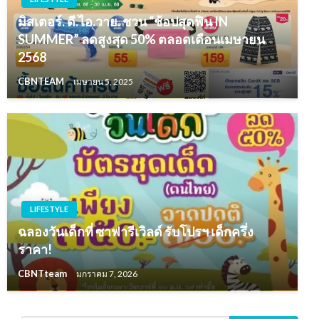
มิสเตอร์. ดี.ไอ.วาย. ชวน “ช้อปสุดฟิน IN
SUMMER” ลดสูงสุด 50% ตลอดเดือนเมษายน
2568
CBNTEAM
เมษายน 5, 2025
LIFESTYLE
ฉลองวันเด็กที่ ซาฟารีเวิลด์ รับโปรฯ เด็กครึ่ง
ราคา!
CBNTteam
มกราคม 7, 2026