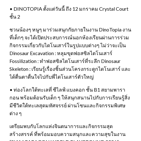
• DINOTOPIA ตั้งแต่วันนี้ ถึง 12 มกราคม Crystal Court
ชั้น 2
ชวนน้องๆ หนูๆ มาร่วมสนุกกัยภายในงาน DinoTopia งาน
ที่เด็กๆ จะได้เปิดประสบการณ์นอกห้องเรียนผ่านการร่วม
กิจกรรมเกี่ยวกับไดโนเสาร์ในรูปแบบต่างๆ ไม่ว่าจะเป็น
Dinosaur Excavation : หลุมขุดฟอสซิลไดโนเสาร์
Fossilization : ทำฟอสซิลไดโนเสาร์ที่ระลึก Dinosaur
Skeleton : เรียนรู้เรื่องชิ้นส่วนโครงกระดูกไดโนเสาร์ เเละ
ได้ตื่นตาตื่นใจไปกับพี่ไดโนเสาร์ตัวใหญ่
• ท่องโลกใต้ทะเลที่ ซีไลฟ์ แบงคอก ชั้น B1 สยามพารา
กอน พร้อมต้อนรับเด็ก ๆ ให้สนุกสนานไปกับการเรียนรู้สิ่ง
มีชีวิตใต้ทะเลสุดมหัศจรรย์ ผ่านโซนและกิจกรรมพิเศษ
ต่าง ๆ
เตรียมพบกับโลกแห่งจินตนาการและกิจกรรมสุด
สร้างสรรค์ ที่พร้อมมอบความสนุกและความสุขในงาน