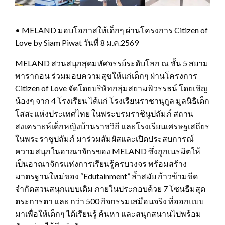
• MELAND มอบโอกาสให้เด็กๆ ผ่านโครงการ Citizen of
Love by Siam Piwat วันที่ 8 ม.ค.2569
MELAND สวนสนุกสุดมหัศจรรย์ระดับโลก ณ ชั้น 5 สยาม
พารากอน ร่วมมอบความสุขให้แก่เด็กๆ ผ่านโครงการ
Citizen of Love จัดโดยบริษัทกลุ่มสยามพิวรรธน์ โดยเชิญ
น้องๆ จาก 4 โรงเรียน ได้แก่ โรงเรียนราชานุกูล มูลนิธิเด็ก
โสสะแห่งประเทศไทย ในพระบรมราชินูปถัมภ์ สถาน
สงเคราะห์เด็กหญิงบ้านราชวิถี และโรงเรียนเศรษฐเสถียร
ในพระราชูปถัมภ์ มาร่วมสัมผัสและเปิดประสบการณ์
ความสนุกในอาณาจักรของ MELAND ซึ่งถูกเนรมิตให้
เป็นอาณาจักรแห่งการเรียนรู้ครบวงจร พร้อมสร้าง
มาตรฐานใหม่ของ “Edutainment” ล้ำสมัย ก้าวข้ามขีด
จำกัดสวนสนุกแบบเดิม ภายในประกอบด้วย 7 โซนธีมสุด
ตระการตา และ กว่า 500 กิจกรรมเสมือนจริง ที่ออกแบบ
มาเพื่อให้เด็กๆ ได้เรียนรู้ ค้นหา และสนุกสนานไปพร้อม