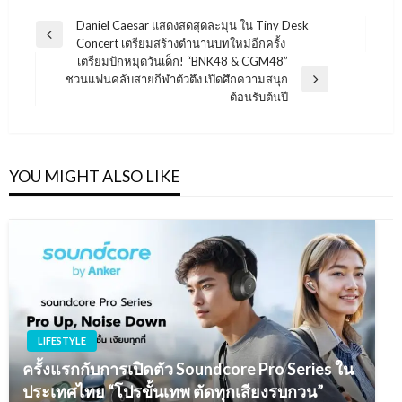
แนะแนว
Daniel Caesar แสดงสดสุดละมุน ใน Tiny Desk
Previous
Concert เตรียมสร้างตำนานบทใหม่อีกครั้ง
เรื่อง
Post
เตรียมปักหมุดวันเด็ก! “BNK48 & CGM48”
ชวนแฟนคลับสายกีฬาตัวตึง เปิดศึกความสนุก
Next
ต้อนรับต้นปี
Post
YOU MIGHT ALSO LIKE
LIFESTYLE
ครั้งแรกกับการเปิดตัว Soundcore Pro Series ใน
ประเทศไทย “โปรขั้นเทพ ตัดทุกเสียงรบกวน”