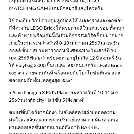
สนุกและเสริมจินตนาการไปพร้อมกัน, LEGO
MATCHING GAME เกมฝึกสมาธิและไหวพริบ
ใช้ ตะเกียบยักษ์ ควบคุมลูกบอลให้ไหลลงรางและตกช่อง
สีที่ตรงกับ LEGO Brick ให้ครบตามสีในแต่ละรอบ ทั้งสนุก
และท้าทาย พร้อมกันนี้ยังร่วมกิจกรรมเวิร์คช็อปมากมาย
ภายในงาน ระหว่างวันที่ 8-18 มกราคม 2569 ณ แฟชั่น
ฮอลล์ ชั้น 1 สยามพารากอน พิเศษเฉพาะวันเสาร์ที่ 10
ม.ค. 2569 พิเศษสำหรับเด็กๆ อายุไม่เกิน 12 ปี แจกฟรี!! เล
โก้ Polybag 2,000 ชิ้น!! และ 500 คนแรกรับ LEGO Brick
cup จากสายพานทันที พร้อมพบกับโปรโมชั่นพิเศษ และ
ของแถมจัดเต็ม! ลดสูงสุด 30%*
• Siam Paragon X Kid’s Planet ระหว่างวันที่ 10-11 ม.ค.
2569 ณ Infinicity Hall ชั้น 5 (ฝั่งเซาท์)
ชมแฟชั่นโชว์จากน้องๆ ในสไตล์สดใสถ่ายทอดความ
มั่นใจและจินตนาการผ่านรันเวย์แห่งความฝัน นำเสนอ
ผ่านคอลเลคชั่นจากแบรนด์ดัง อาทิ BARBIE,