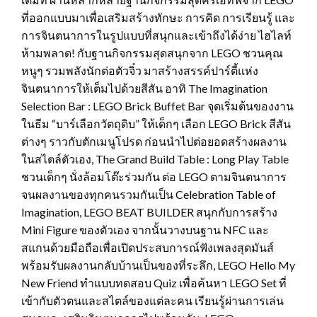
ที่ออกแบบมาเพื่อเสริมสร้างทักษะ การคิด การเรียนรู้ และ
การจินตนาการในรูปแบบที่สนุกและเข้าถึงได้ง่าย ไฮไลท์
ห้ามพลาด! กับฐานกิจกรรมสุดสนุกจาก LEGO ชวนคุณ
หนูๆ รวมพลังนักต่อตัวจิ๋ว มาสร้างสรรค์ปาร์ตี้แห่ง
จินตนาการให้เต็มไปด้วยสีสัน อาทิ The Imagination
Selection Bar : LEGO Brick Buffet Bar จุดเริ่มต้นของงาน
ในธีม “บาร์เลือกวัตถุดิบ” ให้เด็กๆ เลือก LEGO Brick สีสัน
ต่างๆ ราวกับตักเมนูโปรด ก่อนนำไปต่อยอดสร้างผลงาน
ในสไตล์ตัวเอง, The Grand Build Table : Long Play Table
ชวนเด็กๆ นั่งล้อมโต๊ะร่วมกัน ต่อ LEGO ตามจินตนาการ
จนผลงานของทุกคนรวมกันเป็น Celebration Table of
Imagination, LEGO BEAT BUILDER สนุกกับการสร้าง
Mini Figure ของตัวเอง จากนั้นวางบนฐาน NFC และ
สแกนด้วยมือถือเพื่อเปิดประสบการณ์ฟังเพลงสุดมันส์
พร้อมรับผลงานกลับบ้านเป็นของที่ระลึก, LEGO Hello My
New Friend ทำแบบทดสอบ Quiz เพื่อค้นหา LEGO Set ที่
เข้ากับตัวตนและสไตล์ของแต่ละคน เรียนรู้ผ่านการเล่น