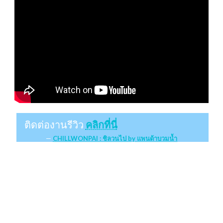
ติดต่องานรีวิว
คลิกที่นี่
CHILLWONPAI : ชิลวนไป by แพนด้าบวมน้ำ