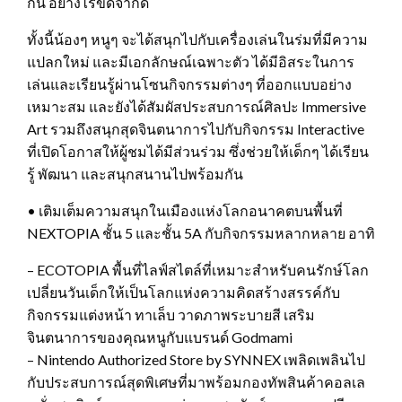
กัน อย่างไร้ขีดจำกัด
ทั้งนี้น้องๆ หนูๆ จะได้สนุกไปกับเครื่องเล่นในร่มที่มีความ
แปลกใหม่ และมีเอกลักษณ์เฉพาะตัว ได้มีอิสระในการ
เล่นและเรียนรู้ผ่านโซนกิจกรรมต่างๆ ที่ออกแบบอย่าง
เหมาะสม และยังได้สัมผัสประสบการณ์ศิลปะ Immersive
Art รวมถึงสนุกสุดจินตนาการไปกับกิจกรรม Interactive
ที่เปิดโอกาสให้ผู้ชมได้มีส่วนร่วม ซึ่งช่วยให้เด็กๆ ได้เรียน
รู้ พัฒนา และสนุกสนานไปพร้อมกัน
• เติมเต็มความสนุกในเมืองแห่งโลกอนาคตบนพื้นที่
NEXTOPIA ชั้น 5 และชั้น 5A กับกิจกรรมหลากหลาย อาทิ
– ECOTOPIA พื้นที่ไลฟ์สไตล์ที่เหมาะสำหรับคนรักษ์โลก
เปลี่ยนวันเด็กให้เป็นโลกแห่งความคิดสร้างสรรค์กับ
กิจกรรมแต่งหน้า ทาเล็บ วาดภาพระบายสี เสริม
จินตนาการของคุณหนูกับแบรนด์ Godmami
– Nintendo Authorized Store by SYNNEX เพลิดเพลินไป
กับประสบการณ์สุดพิเศษที่มาพร้อมกองทัพสินค้าคอลเล