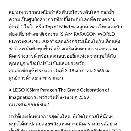
สยามพารากอน ผนึกกำลัง พันธมิตรระดับโลก ตอกย้ำ
ความเป็นศูนย์กลางการช้อปปิ้งระดับโลกที่ครองความ
เป็นที่ 1 ในใจ หรือ Top of Mind ของลูกค้าชาวไทยและนัก
ท่องเที่ยวต่างชาติ จัดงาน “SIAM PARAGON WORLD
PLAYGROUND 2026” ฉลองกิจกรรมเนื่องในวันเด็กแห่ง
ชาติ เนรมิตทั่วทุกพื้นที่สร้างเสริมจินตนาการและความ
คิดสร้างสรรค์ พร้อมส่งมอบรอยยิ้มแห่งความสุขให้กับ
คุณหนูๆ พร้อมโปรโมชั่นและของขวัญ
สุดเอ็กซ์คลูซีฟ ระหว่างวันที่ 3-18 มกราคม 2569 ณ
ศูนย์การค้าสยามพารากอน
• LEGO X Siam Paragon The Grand Celebration of
Imagination ระหว่างวันที่ 8-18 ม.ค.2569
ณ แฟชั่น ฮอลล์ ชั้น 1
ปาร์ตี้แห่งจินตนาการสุดยิ่งใหญ่ ที่เปิดโอกาสให้น้องๆ
หนูๆ ได้มาปลดปล่อยพลังแห่งความคิดสร้างสรรค์อย่าง
เต็มที่ ผ่านหลากหลายฐานกิจกรรมสุดครีเอทีฟจาก LEGO