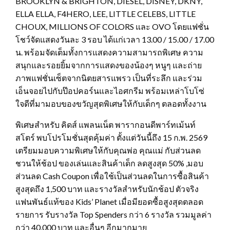
BROOKLYN & BRIGHTON, DIESEL, DISNEY, DKNY,
ELLA ELLA, F4HERO, LEE, LITTLE CELEBS, LITTLE
CHOUX, MILLIONS OF COLORS และ OVO โดยแฟชั่น
โชว์จัดแสดงวันละ 3 รอบ ได้แก่เวลา 13.00 / 15.00 / 17.00
น. พร้อมจัดเต็มทั้งการแสดงความสามารถพิเศษ ความ
สนุกและรอยยิ้มจากการแสดงของน้องๆ หนูๆ และถ่าย
ภาพแฟชั่นเซ็ตจากนิตยสารแพรว เป็นที่ระลึก และร่วม
เอ็นจอยไปกับป๊อปคอร์นและไอศกรีม พร้อมเหล่าโบโซ่
ใจดีที่มามอบของขวัญสุดพิเศษให้กับเด็กๆ ตลอดทั้งงาน
พิเศษสำหรับ คิดส์ แพลนเน็ต พารากอนดีพาร์ทเม้นท์
สโตร์ พบโปรโมชั่นสุดคุ้มค่า ตั้งแต่วันนี้ถึง 15 ก.พ. 2569
เตรียมมอบความพิเศษให้กับคุณพ่อ คุณแม่ กับส่วนลด
ชวนให้ช้อป ของเล่นและสินค้าเด็ก ลดสูงสุด 50% ,มอบ
ส่วนลด Cash Coupon เพื่อใช้เป็นส่วนลดในการซื้อสินค้า
สูงสุดถึง 1,500 บาท และรางวัลสำหรับนักช้อป ตัวจริง
แฟนพันธ์แท้ของ Kids’ Planet เมื่อมียอดซื้อสูงสุดตลอด
รายการ รับรางวัล Top Spenders กว่า 6 รางวัล รวมมูลค่า
กว่า 40,000 บาท และอื่นๆ อีกมากมาย