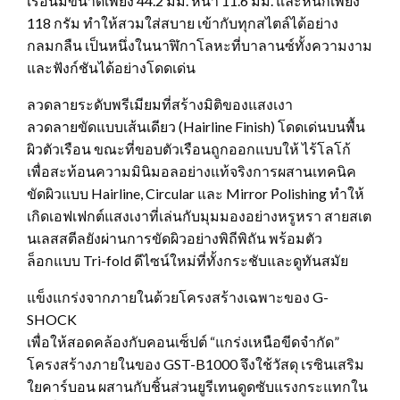
เรือนมีขนาดเพียง 44.2 มม. หนา 11.6 มม. และหนักเพียง
118 กรัม ทำให้สวมใส่สบาย เข้ากับทุกสไตล์ได้อย่าง
กลมกลืน เป็นหนึ่งในนาฬิกาโลหะที่บาลานซ์ทั้งความงาม
และฟังก์ชันได้อย่างโดดเด่น
ลวดลายระดับพรีเมียมที่สร้างมิติของแสงเงา
ลวดลายขัดแบบเส้นเดียว (Hairline Finish) โดดเด่นบนพื้น
ผิวตัวเรือน ขณะที่ขอบตัวเรือนถูกออกแบบให้ ไร้โลโก้
เพื่อสะท้อนความมินิมอลอย่างแท้จริงการผสานเทคนิค
ขัดผิวแบบ Hairline, Circular และ Mirror Polishing ทำให้
เกิดเอฟเฟกต์แสงเงาที่เล่นกับมุมมองอย่างหรูหรา สายสเต
นเลสสตีลยังผ่านการขัดผิวอย่างพิถีพิถัน พร้อมตัว
ล็อกแบบ Tri-fold ดีไซน์ใหม่ที่ทั้งกระชับและดูทันสมัย
แข็งแกร่งจากภายในด้วยโครงสร้างเฉพาะของ G-
SHOCK
เพื่อให้สอดคล้องกับคอนเซ็ปต์ “แกร่งเหนือขีดจำกัด”
โครงสร้างภายในของ GST-B1000 จึงใช้วัสดุ เรซินเสริม
ใยคาร์บอน ผสานกับชิ้นส่วนยูรีเทนดูดซับแรงกระแทกใน