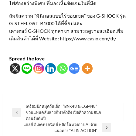
ไฟส่องสว่างพิเศษ ที่มองเห็นชัดเจนในที่มืด
สัมผัสความ “มินิมอลแบบไร้ขอบเขต” ของ G-SHOCK รุ่น
G-STEEL GST-B1000 ได้ที่ช็อปและ
เคาเตอร์ G-SHOCK ทุกสาขา สามารถดูรายละเอียดเพิ่ม
เติมสินค้าได้ที่ Website : https://www.casio.com/th/
Spread the love
แนะแนว
เตรียมปักหมุดวันเด็ก! “BNK48 & CGM48”
ชวนแฟนคลับสายกีฬาตัวตึง เปิดศึกความสนุก
เรื่อง
Previous
ต้อนรับต้นปี
Post
แอลจี อีเลคทรอนิคส์ พลิกโฉมวงการ AI ด้วย
Next
แนวทาง “AI IN ACTION”