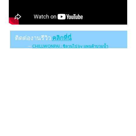
ติดต่องานรีวิว
คลิกที่นี่
CHILLWONPAI : ชิลวนไป by แพนด้าบวมน้ำ