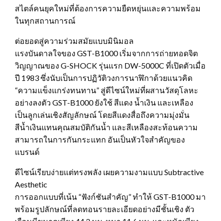
สไตล์คนยุคใหม่ที่ต้องการความยืดหยุ่นและความพร้อม
ในทุกสถานการณ์
ต่อยอดสู่ความร่วมสมัยแบบมินิมอล
แรงบันดาลใจของ GST-B1000 เริ่มจากการถ่ายทอดจิต
วิญญาณของ G-SHOCK รุ่นแรก DW-5000C ที่เปิดตัวเมื่อ
ปี 1983 ซึ่งนับเป็นการปฏิวัติวงการนาฬิกาด้วยแนวคิด
“ความแข็งแกร่งทนทาน” สู่ดีไซน์ใหม่ที่ผสานวัสดุโลหะ
อย่างลงตัว GST-B1000 ยังใช้ สีแดง น้ำเงิน และเหลือง
เป็นลูกเล่นเชิงสัญลักษณ์ โดยสีแดงสื่อถึงความมุ่งมั่น
สีน้ำเงินแทนคุณสมบัติกันน้ำ และสีเหลืองสะท้อนความ
สามารถในการกันกระแทก อันเป็นหัวใจสำคัญของ
แบรนด์
ดีไซน์เรียบง่ายแต่ทรงพลัง เผยความงามแบบ Subtractive
Aesthetic
การออกแบบที่เน้น “ฟังก์ชันสำคัญ” ทำให้ GST-B1000 มา
พร้อมรูปลักษณ์ที่ลดทอนรายละเอียดอย่างมีชั้นเชิง ตัว