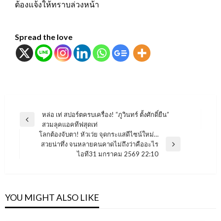
ต้องแจ้งให้ทราบล่วงหน้า
Spread the love
แนะแนว
หล่อ เท่ สปอร์ตครบเครื่อง! “ภูวินทร์ ตั้งศักดิ์ยืน”
Previous
สวมลุคแอคทีฟสุดเท่
เรื่อง
Post
โลกต้องจับตา! หัวเว่ย จุดกระแสดีไซน์ใหม่…
สวยน่าทึ่ง จนหลายคนคาดไม่ถึงว่าคืออะไร
Next
ไอที31 มกราคม 2569 22:10
Post
YOU MIGHT ALSO LIKE