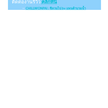
ติดต่องานรีวิว
คลิกที่นี่
CHILLWONPAI : ชิลวนไป by แพนด้าบวมน้ำ