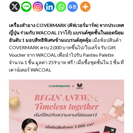
เครื่องสำอาง COVERMARK (คัฟเวอร์มาร์ค) จากประเทศ
ญี่ปุ่น ร่วมกับ WACOAL (วาโก้) แบรนด์ชุดชั้นในยอดนิยม
อันดับ 1 มอบสิทธิพิเศษข้ามแบรนด์สุดคุ้ม
เมื่อช้อปสินค้า
COVERMARK ครบ 2,000 บาทขึ้นไป/ใบเสร็จ รับ Gift
Voucher จาก WACOAL เพื่อนำไปรับ Panties Palette
จำนวน 1 ชิ้น มูลค่า 259 บาท ฟรี ! เมื่อซื้อชุดชั้นใน 1 ชิ้น ที่
เคาน์เตอร์ WACOAL