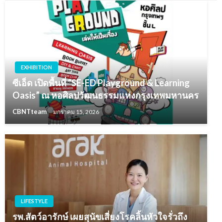
EXHIBITION
ซีเอ็ด เปิดพื้นที่ “SE-ED Playground & Learning
Oasis” ณ หอศิลปวัฒนธรรมแห่งกรุงเทพมหานคร
CBNTteam
มกราคม 15, 2026
LIFESTYLE
รพ.สัตว์อารักษ์ เผยสุนัขเสี่ยงโรคลิ้นหัวใจรั่วถึง