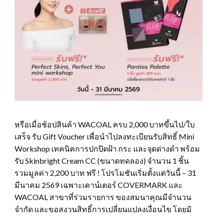
หรือเมื่อช้อปสินค้า WACOAL ครบ 2,000 บาทขึ้นไป/ใบ
เสร็จ รับ Gift Voucher เพื่อนำไปลงทะเบียนรับสิทธิ์ Mini
Workshop เทคนิคการปกปิดฝ้า กระ และจุดด่างดำ พร้อม
รับ Skinbright Cream CC (ขนาดทดลอง) จำนวน 1 ชิ้น
รวมมูลค่า 2,200 บาท ฟรี ! โปรโมชันเริ่มตั้งแต่วันนี้ – 31
มีนาคม 2569 เฉพาะเคาน์เตอร์ COVERMARK และ
WACOAL สาขาที่ร่วมรายการ ของสมนาคุณมีจำนวน
จำกัด และขอสงวนสิทธิ์การเปลี่ยนแปลงเงื่อนไข โดยมิ