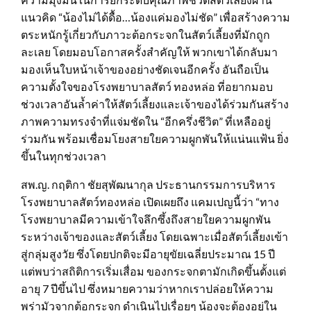
แนวคิด “น้องไม่ได้ดื้อ…น้องแค่มองไม่ชัด” เพื่อสร้างความ
ตระหนักรู้เกี่ยวกับภาวะต้อกระจกในสัตว์เลี้ยงที่มักถูก
ละเลย โดยมอบโอกาสครั้งสำคัญให้ พวกเขาได้กลับมา
มองเห็นใบหน้าเจ้าของอย่างชัดเจนอีกครั้ง อันถือเป็น
ความตั้งใจของโรงพยาบาลสัตว์ ทองหล่อ ที่อยากมอบ
ช่วงเวลาอันล้ำค่าให้สัตว์เลี้ยงและเจ้าของได้ร่วมกันสร้าง
ภาพความทรงจำที่แจ่มชัดใน “อีกครึ่งชีวิต” ที่เหลืออยู่
ร่วมกัน พร้อมเชื่อมโยงสายใยความผูกพันให้แน่นแฟ้น ยิ่ง
ขึ้นในทุกช่วงเวลา
สพ.ญ. กฤติกา ชัยสุพัฒนากุล ประธานกรรมการบริหาร
โรงพยาบาลสัตว์ทองหล่อ เปิดเผยถึง แคมเปญนี้ว่า “ทาง
โรงพยาบาลมีความเข้าใจลึกซึ้งถึงสายใยความผูกพัน
ระหว่างเจ้าของและสัตว์เลี้ยง โดยเฉพาะเมื่อสัตว์เลี้ยงเข้า
สู่กลุ่มสูงวัย ซึ่งโดยปกติจะมีอายุขัยเฉลี่ยประมาณ 15 ปี
แต่พบว่าสถิติการเริ่มเสื่อม ของกระจกตามักเกิดขึ้นตั้งแต่
อายุ 7 ปีขึ้นไป ซึ่งหมายความว่าหากเราปล่อยให้ความ
พร่ามัวจากต้อกระจก ดำเนินไปเรื่อยๆ น้องจะต้องอยู่ใน