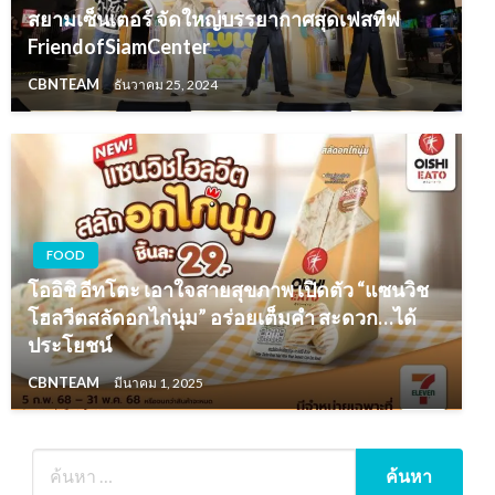
สยามเซ็นเตอร์ จัดใหญ่บรรยากาศสุดเฟสทีฟ
FriendofSiamCenter
CBNTEAM
ธันวาคม 25, 2024
FOOD
โออิชิ อีทโตะ เอาใจสายสุขภาพ เปิดตัว “แซนวิช
โฮลวีตสลัดอกไก่นุ่ม” อร่อยเต็มคำ สะดวก…ได้
ประโยชน์
CBNTEAM
มีนาคม 1, 2025