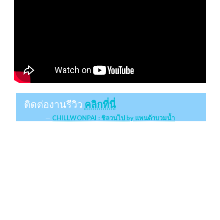
ติดต่องานรีวิว
คลิกที่นี่
CHILLWONPAI : ชิลวนไป by แพนด้าบวมน้ำ