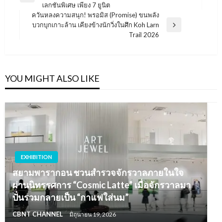
เรื่อง
เลกชันพิเศษ เพียง 7 ยูนิต
Post
ควันหลงความสนุก! พรอมิส (Promise) ขนพลัง
บวกบุกเกาะล้าน เคียงข้างนักวิ่งในศึก Koh Larn
Next
Trail 2026
Post
YOU MIGHT ALSO LIKE
EXHIBITION
สยามพารากอน ชวนสำรวจจักรวาลภายในใจ
ผ่านนิทรรศการ “Cosmic Latte” เมื่อจักรวาลมา
ปั่นรวมกลายเป็น “กาแฟใส่นม”
CBNT CHANNEL
มิถุนายน 19, 2026