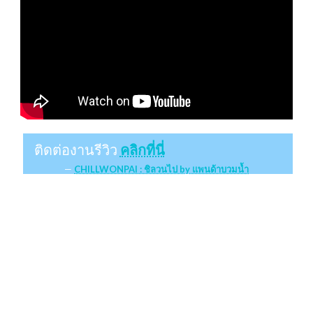
ติดต่องานรีวิว
คลิกที่นี่
CHILLWONPAI : ชิลวนไป by แพนด้าบวมน้ำ