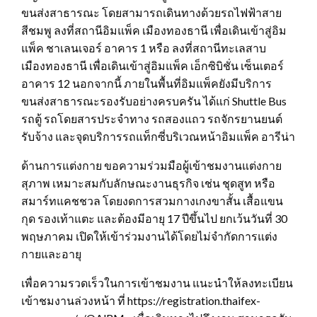
ขนส่งสาธารณะ โดยสามารถเดินทางด้วยรถไฟฟ้าสาย
สีชมพู ลงที่สถานีอิมแพ็ค เมืองทองธานี เพื่อเดินเข้าสู่อิม
แพ็ค ชาเลนเจอร์ อาคาร 1 หรือ ลงที่สถานีทะเลสาบ
เมืองทองธานี เพื่อเดินเข้าสู่อิมแพ็ค เอ็กซิบิชั่น เซ็นเตอร์
อาคาร 12 นอกจากนี้ ภายในพื้นที่อิมแพ็คยังมีบริการ
ขนส่งสาธารณะรองรับอย่างครบครัน ได้แก่ Shuttle Bus
รถตู้ รถโดยสารประจำทาง รถสองแถว รถจักรยานยนต์
รับจ้าง และจุดบริการรถแท็กซี่บริเวณหน้าอิมแพ็ค อารีน่า
ด้านการแต่งกาย ขอความร่วมมือผู้เข้าชมงานแต่งกาย
สุภาพ เหมาะสมกับลักษณะงานธุรกิจ เช่น ชุดสูท หรือ
สมาร์ทแคชชวล โดยงดการสวมกางเกงขาสั้น เสื้อแขน
กุด รองเท้าแตะ และต้องมีอายุ 17 ปีขึ้นไป ยกเว้นวันที่ 30
พฤษภาคม เปิดให้เข้าร่วมงานได้โดยไม่จำกัดการแต่ง
กายและอายุ
เพื่อความรวดเร็วในการเข้าชมงาน แนะนำให้ลงทะเบียน
เข้าชมงานล่วงหน้า ที่ https://registration.thaifex-