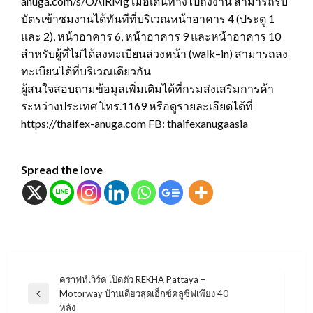
anuga.com/s/OAlRMg เมื่อเดินทางไปถึงงาน สามารถรับ
บัตรเข้าชมงานได้ทันทีที่บริเวณหน้าอาคาร 4 (ประตู 1
และ 2), หน้าอาคาร 6, หน้าอาคาร 9 และหน้าอาคาร 10
สำหรับผู้ที่ไม่ได้ลงทะเบียนล่วงหน้า (walk–in) สามารถลง
ทะเบียนได้ที่บริเวณเดียวกัน
ผู้สนใจสอบถามข้อมูลเพิ่มเติมได้ที่กรมส่งเสริมการค้า
ระหว่างประเทศ โทร.1169 หรือดูรายละเอียดได้ที่
https://thaifex-anuga.com FB: thaifexanugaasia
Spread the love
แนะแนว
คราฟท์เวิร์ค เปิดตัว REKHA Pattaya –
Motorway บ้านเดี่ยวสุดเอ็กซ์คลูซีฟเพียง 40
เรื่อง
Previous
หลัง