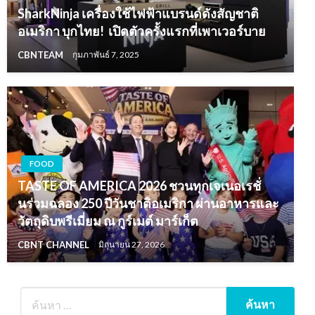
SharkNinja เครื่องใช้ไฟฟ้าแบรนด์ดังสัญชาติ
อเมริกา บุกไทย! เปิดตัวครั้งแรกที่เพาเวอร์บาย
CBNTEAM
กุมภาพันธ์ 7, 2025
FOOD
TASTE OF AMERICA 2026 ชวนทุกเจเนอเรชั่
นร่วมฉลอง 250 ปีวันชาติอเมริกา ผ่านอาหารและ
วัตถุดิบพรีเมี่ยม ณ กูร์เมต์ มาร์เก็ต
CBNT CHANNEL
มิถุนายน 27, 2026