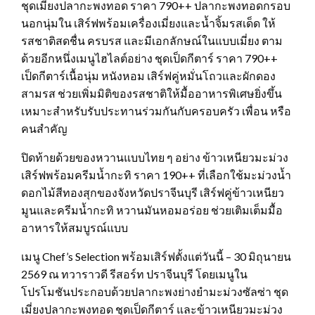
ชุดเมี่ยงปลากะพงทอด ราคา 790++ ปลากะพงทอดกรอบ
นอกนุ่มใน เสิร์ฟพร้อมเครื่องเมี่ยงและน้ำจิ้มรสเด็ด ให้
รสชาติสดชื่น ครบรส และมีเอกลักษณ์ในแบบเมี่ยง ตาม
ด้วยอีกหนึ่งเมนูไฮไลต์อย่าง ชุดเป็ดกีตาร์ ราคา 790++
เป็ดกีตาร์เนื้อนุ่ม หนังหอม เสิร์ฟคู่หมั่นโถวและผักดอง
สามรส ช่วยเพิ่มมิติของรสชาติให้มื้ออาหารพิเศษยิ่งขึ้น
เหมาะสำหรับรับประทานร่วมกันกับครอบครัว เพื่อน หรือ
คนสำคัญ
ปิดท้ายด้วยของหวานแบบไทย ๆ อย่าง ข้าวเหนียวมะม่วง
เสิร์ฟพร้อมครีมน้ำกะทิ ราคา 190++ ที่เลือกใช้มะม่วงน้ำ
ดอกไม้สีทองสุกของจังหวัดปราจีนบุรี เสิร์ฟคู่ข้าวเหนียว
มูนและครีมน้ำกะทิ หวานมันหอมอร่อย ช่วยเติมเต็มมื้อ
อาหารให้สมบูรณ์แบบ
เมนู Chef’s Selection พร้อมเสิร์ฟตั้งแต่วันนี้ – 30 มิถุนายน
2569 ณ ทวาราวดี รีสอร์ท ปราจีนบุรี โดยเมนูใน
โปรโมชันประกอบด้วยปลากะพงย่างยำมะม่วงซัลซ่า ชุด
เมี่ยงปลากะพงทอด ชุดเป็ดกีตาร์ และข้าวเหนียวมะม่วง