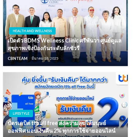
HEALTH AND WELLNESS
เปิดตัว BDMS Wellness Clinic ศรีพันวา ศูนย์ดูแล
สุขภาพเชิงป้องกันระดับลักชัวรี
CBNTEAM
มีนาคม 18, 2025
LIFESTYLE
บัตรเดบิต ttb all free ส่งความสุขให้มนุษย์
ออฟฟิศ มอบเงินคืน 2% ทุกการใช้จ่ายออนไลน์