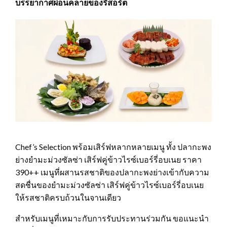
บรรยากาศผ่อนคลายของรีสอร์ต
Chef’s Selection พร้อมเสิร์ฟหลากหลายเมนู ทั้ง ปลากะพง
ย่างยำมะม่วงซัลซ่า เสิร์ฟคู่ข้าวไรซ์เบอร์รี่อบเนย ราคา
390++ เมนูที่ผสานรสชาติของปลากะพงย่างเข้ากับความ
สดชื่นของยำมะม่วงซัลซ่า เสิร์ฟคู่ข้าวไรซ์เบอร์รี่อบเนย
ให้รสชาติครบถ้วนในจานเดียว
สำหรับเมนูที่เหมาะกับการรับประทานร่วมกัน ขอแนะนำ