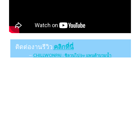
ติดต่องานรีวิว
คลิกที่นี่
CHILLWONPAI : ชิลวนไป by แพนด้าบวมน้ำ