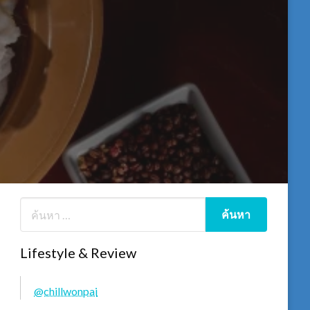
Lifestyle & Review
@chillwonpai