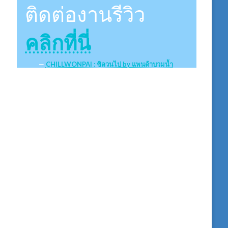
ติดต่องานรีวิว
คลิกที่นี่
CHILLWONPAI : ชิลวนไป by แพนด้าบวมน้ำ