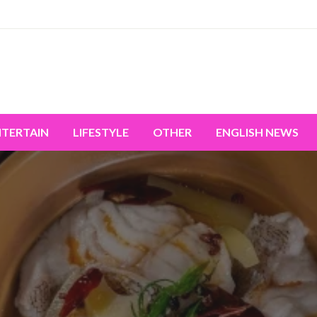
miss the world's movement.
NTERTAIN
LIFESTYLE
OTHER
ENGLISH NEWS