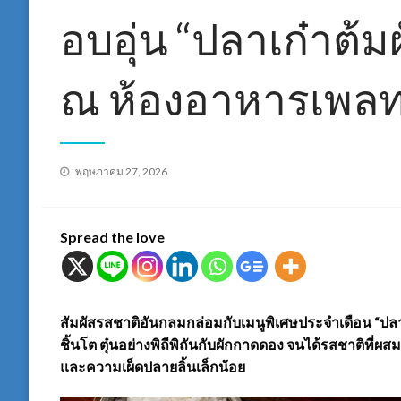
อบอุ่น “ปลาเก๋าต้
ณ ห้องอาหารเพล
Posted
พฤษภาคม 27, 2026
on
Spread the love
สัมผัสรสชาติอันกลมกล่อมกับเมนูพิเศษประจำเดือน “ปลาเ
ชิ้นโต ตุ๋นอย่างพิถีพิถันกับผักกาดดอง จนได้รสชาติที่
และความเผ็ดปลายลิ้นเล็กน้อย