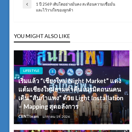
แนะแนว
1 ปี 2569 เติบโตอย่างมั่นคง สะท้อนความเชื่อมั่น
Previous
และไว้วางใจของลูกค้า
Post
เรื่อง
YOU MIGHT ALSO LIKE
LIFESTYLE
เริ่มแล้ว “เชียงใหม่ Night Market” แต่ง
แต้มเชียงใหม่ยามค่ำคืน เนรมิตถนนคน
เดิน “สันกำแพง” ด้วย Light Installation
– Mapping สุดอลังการ
CBNTteam
มกราคม 19, 2026