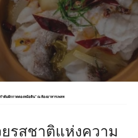
าเก๋าต้มผักกาดดองหม้อดิน” ณ ห้องอาหารเพลท
ด้วยรสชาติแห่งความ