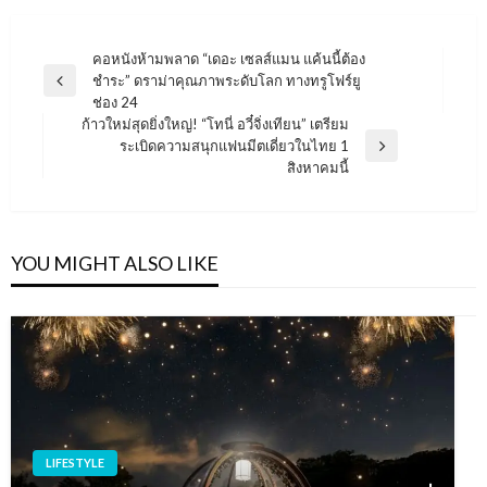
แนะแนว
คอหนังห้ามพลาด “เดอะ เซลส์แมน แค้นนี้ต้อง
ชำระ” ดราม่าคุณภาพระดับโลก ทางทรูโฟร์ยู
เรื่อง
Previous
ช่อง 24
Post
ก้าวใหม่สุดยิ่งใหญ่! “โทนี่ อวี๋จิ่งเทียน” เตรียม
ระเบิดความสนุกแฟนมีตเดี่ยวในไทย 1
Next
สิงหาคมนี้
Post
YOU MIGHT ALSO LIKE
LIFESTYLE