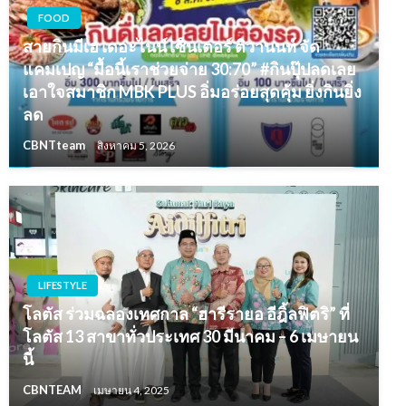
FOOD
สายกินมีเฮ เดอะไนน์ เซ็นเตอร์ ติวานนท์ จัด
แคมเปญ “มื้อนี้เราช่วยจ่าย 30:70” #กินปุ๊ปลดเลย
เอาใจสมาชิก MBK PLUS อิ่มอร่อยสุดคุ้ม ยิ่งกินยิ่ง
ลด
CBNTteam
สิงหาคม 5, 2026
LIFESTYLE
โลตัส ร่วมฉลองเทศกาล “ฮารีรายอ อีฎิ้ลฟิตริ” ที่
โลตัส 13 สาขาทั่วประเทศ 30 มีนาคม – 6 เมษายน
นี้
CBNTEAM
เมษายน 4, 2025