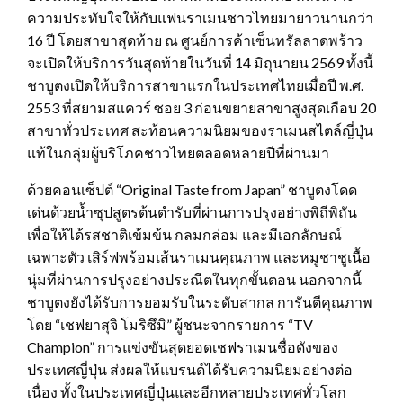
ความประทับใจให้กับแฟนราเมนชาวไทยมายาวนานกว่า
16 ปี โดยสาขาสุดท้าย ณ ศูนย์การค้าเซ็นทรัลลาดพร้าว
จะเปิดให้บริการวันสุดท้ายในวันที่ 14 มิถุนายน 2569 ทั้งนี้
ชาบูตงเปิดให้บริการสาขาแรกในประเทศไทยเมื่อปี พ.ศ.
2553 ที่สยามสแควร์ ซอย 3 ก่อนขยายสาขาสูงสุดเกือบ 20
สาขาทั่วประเทศ สะท้อนความนิยมของราเมนสไตล์ญี่ปุ่น
แท้ในกลุ่มผู้บริโภคชาวไทยตลอดหลายปีที่ผ่านมา
ด้วยคอนเซ็ปต์ “Original Taste from Japan” ชาบูตงโดด
เด่นด้วยน้ำซุปสูตรต้นตำรับที่ผ่านการปรุงอย่างพิถีพิถัน
เพื่อให้ได้รสชาติเข้มข้น กลมกล่อม และมีเอกลักษณ์
เฉพาะตัว เสิร์ฟพร้อมเส้นราเมนคุณภาพ และหมูชาชูเนื้อ
นุ่มที่ผ่านการปรุงอย่างประณีตในทุกขั้นตอน นอกจากนี้
ชาบูตงยังได้รับการยอมรับในระดับสากล การันตีคุณภาพ
โดย “เชฟยาสุจิ โมริซึมิ” ผู้ชนะจากรายการ “TV
Champion” การแข่งขันสุดยอดเชฟราเมนชื่อดังของ
ประเทศญี่ปุ่น ส่งผลให้แบรนด์ได้รับความนิยมอย่างต่อ
เนื่อง ทั้งในประเทศญี่ปุ่นและอีกหลายประเทศทั่วโลก