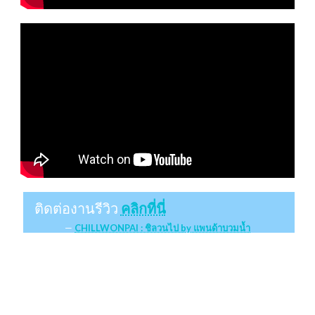
ติดต่องานรีวิว
คลิกที่นี่
CHILLWONPAI : ชิลวนไป by แพนด้าบวมน้ำ