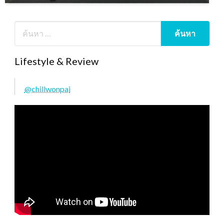
Lifestyle & Review
@chillwonpai