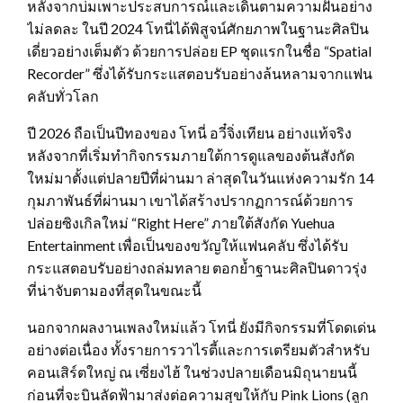
หลังจากบ่มเพาะประสบการณ์และเดินตามความฝันอย่าง
ไม่ลดละ ในปี 2024 โทนี่ได้พิสูจน์ศักยภาพในฐานะศิลปิน
เดี่ยวอย่างเต็มตัว ด้วยการปล่อย EP ชุดแรกในชื่อ “Spatial
Recorder” ซึ่งได้รับกระแสตอบรับอย่างล้นหลามจากแฟน
คลับทั่วโลก
ปี 2026 ถือเป็นปีทองของ โทนี่ อวี๋จิ่งเทียน อย่างแท้จริง
หลังจากที่เริ่มทำกิจกรรมภายใต้การดูแลของต้นสังกัด
ใหม่มาตั้งแต่ปลายปีที่ผ่านมา ล่าสุดในวันแห่งความรัก 14
กุมภาพันธ์ที่ผ่านมา เขาได้สร้างปรากฏการณ์ด้วยการ
ปล่อยซิงเกิลใหม่ “Right Here” ภายใต้สังกัด Yuehua
Entertainment เพื่อเป็นของขวัญให้แฟนคลับ ซึ่งได้รับ
กระแสตอบรับอย่างถล่มทลาย ตอกย้ำฐานะศิลปินดาวรุ่ง
ที่น่าจับตามองที่สุดในขณะนี้
นอกจากผลงานเพลงใหม่แล้ว โทนี่ ยังมีกิจกรรมที่โดดเด่น
อย่างต่อเนื่อง ทั้งรายการวาไรตี้และการเตรียมตัวสำหรับ
คอนเสิร์ตใหญ่ ณ เซี่ยงไฮ้ ในช่วงปลายเดือนมิถุนายนนี้
ก่อนที่จะบินลัดฟ้ามาส่งต่อความสุขให้กับ Pink Lions (ลูก