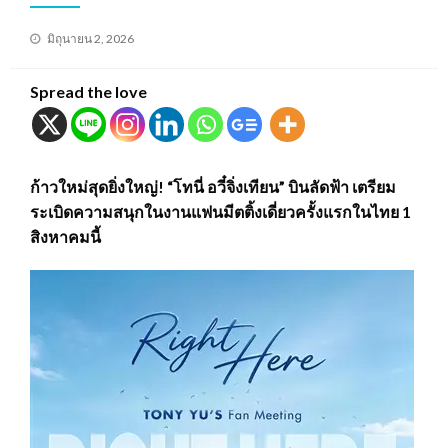
Posted
มิถุนายน 2, 2026
on
Spread the love
ก้าวใหม่สุดยิ่งใหญ่! “โทนี่ อวี๋จิ่งเทียน” บินลัดฟ้า เตรียม
ระเบิดความสนุกในงานแฟนมีตติ้งเดี่ยวครั้งแรกในไทย 1
สิงหาคมนี้