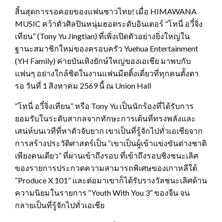
สิ้นสุดการรอคอยของแฟนชาวไทย! เมื่อ HIMAWANA
MUSIC คว้าตัวศิลปินหนุ่มฮอตระดับอินเตอร์ “โทนี่ อวี๋จิ่ง
เทียน” (Tony Yu Jingtian) ที่เพิ่งเปิดตัวอย่างยิ่งใหญ่ใน
ฐานะสมาชิกใหม่ของครอบครัว Yuehua Entertainment
(YH Family) ค่ายบันเทิงยักษ์ใหญ่ของเอเชีย มาพบกับ
แฟนๆ อย่างใกล้ชิดในงานแฟนมีตติ้งเดี่ยวที่ทุกคนตั้งตา
รอ วันที่ 1 สิงหาคม 2569 นี้ ณ Union Hall
“โทนี่ อวี๋จิ่งเทียน” หรือ Tony Yu เป็นนักร้องที่ได้รับการ
ยอมรับในระดับสากลจากทักษะการเต้นที่ทรงพลังและ
เสน่ห์บนเวทีที่หาตัวจับยาก เขาเป็นที่รู้จักไปทั่วเอเชียจาก
การสร้างประวัติศาสตร์เป็น “เขาเป็นผู้เข้าแข่งขันต่างชาติ
เพียงคนเดียว” ที่ผ่านเข้าถึงรอบ ที่เข้าถึงรอบชิงชนะเลิศ
ของรายการประกวดความสามารถพิเศษของเกาหลีใต้
“Produce X 101” และต่อมาเขาก็ได้รับรางวัลชนะเลิศด้าน
ความนิยมในรายการ “Youth With You 3” ของจีน จน
กลายเป็นที่รู้จักไปทั่วเอเชีย