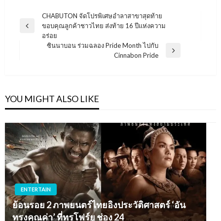
แนะแนว
CHABUTON จัดโปรพิเศษอำลาสาขาสุดท้าย
ขอบคุณลูกค้าชาวไทย ส่งท้าย 16 ปีแห่งความ
เรื่อง
Previous
อร่อย
Post
ซินนาบอน ร่วมฉลอง Pride Month ไปกับ
Next
Cinnabon Pride
Post
YOU MIGHT ALSO LIKE
ENTERTAIN
ย้อนรอย 2 ภาพยนตร์ไทยอิงประวัติศาสตร์ ‘อัน
ทรงคุณค่า’ ที่ทรูโฟร์ยู ช่อง 24