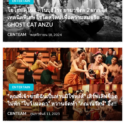
ENTERTAIN
โยโกะ คุโนะ – โนบุฮิโระ ยามาชิตะ 2 ผกก.ใส่
เทคนิคพิเศษ โรโตสโคป เพื่อความสมจริง
GHOST CAT ANZU
CBNTEAM
พฤศจิกายน 18, 2024
ENTERTAIN
“คุณพี่เจ้าขาดิฉันเป็นห่านมิใช่หงส์” เสิร์ฟเลิฟช็อต
ไม่พัก “โบว์ เมลดา” หวานจัดทำ “ภณ ณวัสน์” อึ้ง!!
CBNTEAM
กุมภาพันธ์ 11, 2025