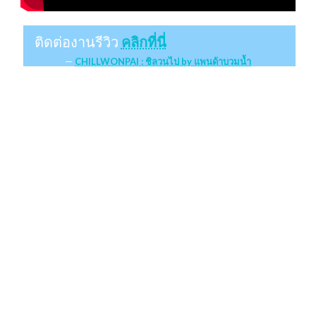
ติดต่องานรีวิว
คลิกที่นี่
CHILLWONPAI : ชิลวนไป by แพนด้าบวมน้ำ