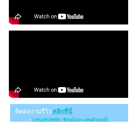
ติดต่องานรีวิว
คลิกที่นี่
CHILLWONPAI : ชิลวนไป by แพนด้าบวมน้ำ