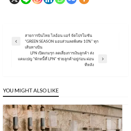
แนะแนว
สายการบินไทย ไลอ้อน แอร์ จัดโปรโมชัน
“GREEN SEASON มอบส่วนลดพิเศษ 10%” ทุก
เรื่อง
Previous
เส้นทางบิน
Post
LPN เปิดเกมรุก ลดเสี่ยงการเงินลูกค้า ส่ง
แคมเปญ “พักหนี้ที่ LPN” ช่วยลูกค้าอยู่ก่อน ผ่อน
Next
ทีหลัง
Post
YOU MIGHT ALSO LIKE