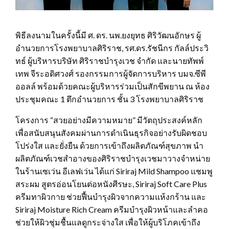
พิธีลงนามในครั้งนี้มี ศ. ดร. นพ.ยงยุทธ ศิริวัฒนอักษร ผู้
อำนวยการโรงพยาบาลศิริราช, รศ.ดร.รัชนีกร กัลล์ประวิ
ทธ์ ผู้บริหารบริษัท ศิริราชบำรุงเวช จำกัด และนายทัพพ์
เทพ จีระอดิศวงศ์ รองกรรมการผู้จัดการบริหาร บมจ.ซีพี
ออลล์ พร้อมด้วยคณะผู้บริหารร่วมเป็นสักขีพยาน ณ ห้อง
ประชุมคณะ 1 ตึกอำนวยการ ชั้น 3 โรงพยาบาลศิริราช
โครงการ “สวยอย่างมีความหมาย” มีวัตถุประสงค์หลัก
เพื่อสนับสนุนสังคมผ่านการดำเนินธุรกิจอย่างรับผิดชอบ
โปร่งใส และยั่งยืน ด้วยการเข้าถึงผลิตภัณฑ์สุขภาพ นำ
ผลิตภัณฑ์เวชสำอางของศิริราชบำรุงเวชมาวางจำหน่าย
ในร้านเซเว่น อีเลฟเว่น ได้แก่ Siriraj Mild Shampoo แชมพู
สระผม สูตรอ่อนโยนต่อหนังศีรษะ, Siriraj Soft Care Plus
ครีมทาผิวกาย ช่วยฟื้นบำรุงผิวจากความแห้งกร้าน และ
Siriraj Moisture Rich Cream ครีมบำรุงผิวหน้าและลำคอ
ช่วยให้ผิวชุ่มชื้นแลดูกระจ่างใส เพื่อให้ผู้บริโภคเข้าถึง