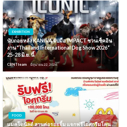
EXHIBITION
นับถอยหลัง KANIVA จับมือ IMPACT ชวนเช็คอิน
งาน “Thailand International Dog Show 2026”
25-28 มิ.ย. นี้
CBNTteam
มิถุนายน 22, 2026
FOOD
แมคโดนัลด์ สานต่อรอยยิ้ม แจกฟรีไอศกรีมโคน