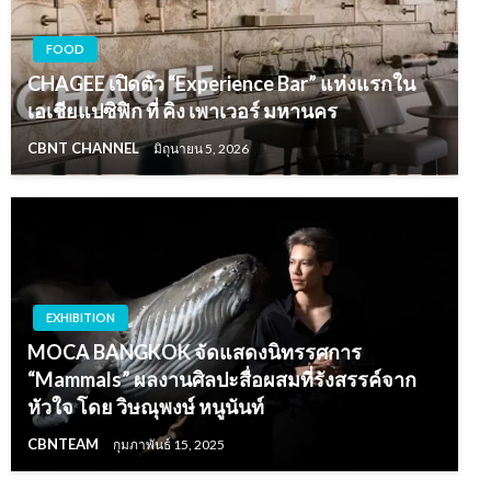
FOOD
CHAGEE เปิดตัว “Experience Bar” แห่งแรกใน
เอเชียแปซิฟิก ที่ คิง เพาเวอร์ มหานคร
CBNT CHANNEL
มิถุนายน 5, 2026
EXHIBITION
MOCA BANGKOK จัดแสดงนิทรรศการ
“Mammals” ผลงานศิลปะสื่อผสมที่รังสรรค์จาก
หัวใจ โดย วิษณุพงษ์ หนูนันท์
CBNTEAM
กุมภาพันธ์ 15, 2025