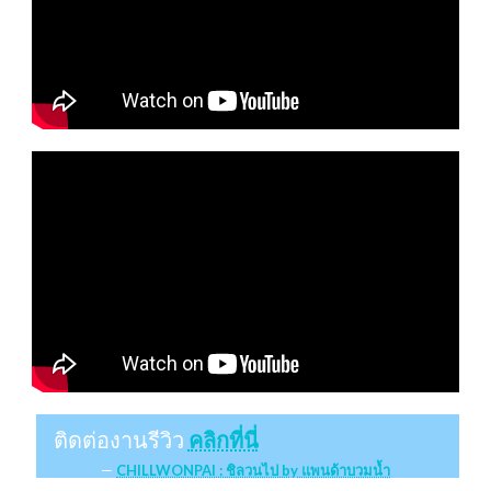
ติดต่องานรีวิว
คลิกที่นี่
CHILLWONPAI : ชิลวนไป by แพนด้าบวมน้ำ