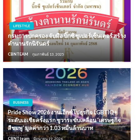
LIFESTYLE
กรมการปกครอง จับมือ บิ๊กซี ซูเปอร์เซ็นเตอร์ สร้าง
ตำนานรักนิรันดร์
CBNTEAM
กุมภาพันธ์ 13, 2025
BUSINESS
Pride Show 2026 งานเอ็กซ์โปธุรกิจ LGBTIQ+
ระดับเอเชียครั้งแรก ชูวาระขับเคลื่อน ‘เศรษฐกิจ
สีชมพู’ มูลค่ากว่า 1.03 หมื่นล้านบาท
CBNTteam
มิถุนายน 19, 2026