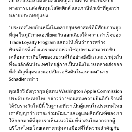
อย่างต่อเนื่อง แม้จะต้องเผชิญความท้าทายด้านระยะ
ทางการขนส่ง ต้นทุนโลจิสติกส์ และภาษีนำเข้าที่สูงกว่า
หลายประเทศคู่แข่ง
“ประเทศไทยเป็นหนึ่งในตลาดยุทธศาสตร์ที่มีศักยภาพสูง
ที่สุด ในภูมิภาคเอเชียตะวันออกเฉียงใต้ ความสำเร็จของ
Trade Loyalty Program แสดงให้เห็นว่าการสร้าง
พันธมิตรที่แข็งแกร่งตลอดห่วงโซ่อุปทาน สามารถขับ
เคลื่อนการเติบโตของแบรนด์ได้อย่างยั่งยืน และเรามุ่งมั่น
ที่จะผลักดันประเทศไทยสู่การเป็นหนึ่งใน 10 ตลาดส่งออก
ที่สำคัญที่สุดของแอปเปิลวอชิงตันในอนาคต” นาย
Schadler กล่าว
คุณธีรวี อังกุวรกุล ผู้แทน Washington Apple Commission
ประจำประเทศไทย กล่าวว่า “ขอแสดงความยินดีกับร้านที่
ได้รับรางวัลในปีนี้ ในฐานะที่เราเป็นผู้แทนในประเทศไทย
เราสัญญาว่า เราจะร่วมพัฒนาและดูแลผลิตภัณฑ์ของเรา
ให้ออกมาดีที่สุด เราเห็นแนวโน้มที่น่าสนใจมากจากผู้
บริโภคไทย โดยเฉพาะกลุ่มคนเมืองที่ให้ความสำคัญกับ