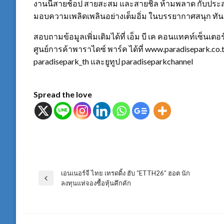
งานนี้สายช้อป สายสะสม และสายชิล ห้ามพลาด กับประ
มอบความเพลิดเพลินอย่างเต็มอิ่ม ในบรรยากาศสนุก ทั
สอบถามข้อมูลเพิ่มเติมได้ที่ เอ็ม บี เค คอนแทคท์เซ็นเ
ศูนย์การค้าพาราไดซ์ พาร์ค ได้ที่ www.paradisepark.co
paradisepark_th และยูทูป paradiseparkchannel
Spread the love
เอนเนอร์จี ไทย เทรดดิ้ง ฮับ “ETTH26” ฮอต นัก
แนะแนว
Previous
ลงทุนแห่จองซื้อหุ้นคึกคัก
Post
เรื่อง