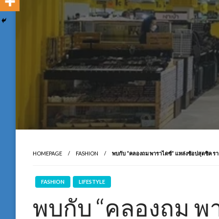
HOMEPAGE
FASHION
พบกับ “คลองถม พาราไดซ์” แหล่งช้อปสุดชิค ราค
FASHION
LIFESTYLE
พบกับ “คลองถม พา