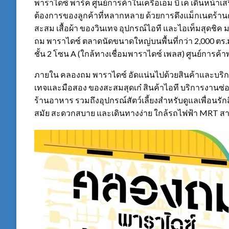
พาราไดซ์ พาร์ค ศูนย์การค้าในเครือเอ็ม บี เค เดินหน้
ต้องการของลูกค้าที่หลากหลาย ด้วยการดึงแม็กเนตร้านดั
สะสม เสื้อผ้า ของวินเทจ อุปกรณ์ไอที และไอเท็มสุดชิค
ถม พาราไดซ์ ตลาดนัดขนาดใหญ่บนพื้นที่กว่า 2,000 ตร.ม.
ชั้น 2 โซน A (ใกล้ทางเชื่อมพาราไดซ์ เพลส) ศูนย์การค้
ภายใน คลองถม พาราไดซ์ อัดแน่นไปด้วยสินค้าและบริการ
เทจและมือสอง ของสะสมสุดเก๋ สินค้าไอที บริการงานซ
ร้านอาหาร รวมถึงอุปกรณ์สัตว์เลี้ยงสำหรับดูแลเพื่อนรั
สมัย สะดวกสบาย และเดินทางง่าย ใกล้รถไฟฟ้า MRT สา