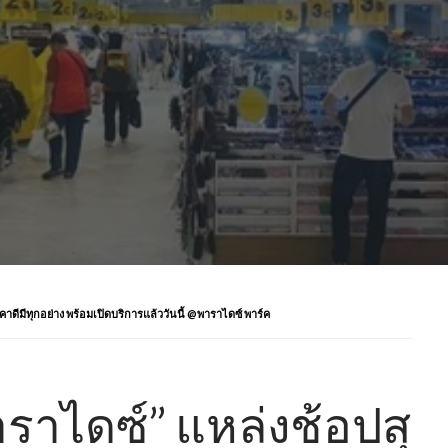
าดีมีทุกอย่าง พร้อมเปิดบริการแล้ววันนี้ @พาราไดซ์ พาร์ค
ราไดซ์” แหล่งช้อปสุ