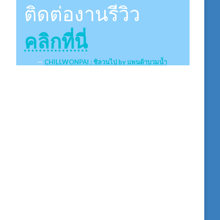
ติดต่องานรีวิว
คลิกที่นี่
CHILLWONPAI : ชิลวนไป by แพนด้าบวมน้ำ