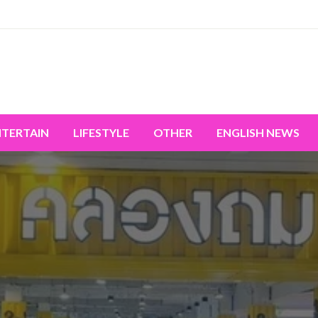
miss the world's movement.
NTERTAIN
LIFESTYLE
OTHER
ENGLISH NEWS