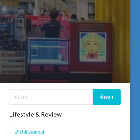
Lifestyle & Review
@chillwonpai