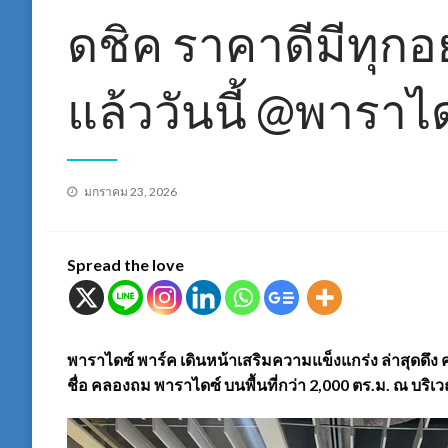
ดชิค ราคาดีมีทุกอ
แล้ววันนี้ @พาราไ
Posted
มกราคม 23, 2026
on
Spread the love
พาราไดซ์ พาร์ค เดินหน้าเสริมความแข็งแกร่ง ล่าสุดดึ
ชื่อ คลองถม พาราไดซ์ บนพื้นที่กว่า 2,000 ตร.ม. ณ บริเ