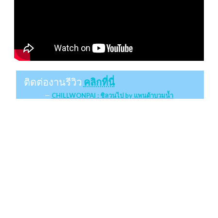
ติดต่องานรีวิว
คลิกที่นี่
CHILLWONPAI : ชิลวนไป by แพนด้าบวมน้ำ