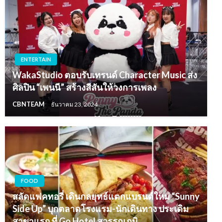
ENTERTAIN
WakaStudio ตอบรับเทรนด์ Character Music ส่ง
ศิลปิน “เพนนี” สร้างสีสันให้วงการเพลง
CBNTEAM
ธันวาคม 23, 2024
FOOD
สลัดแฟคทอรี่ เดินกลยุทธ์แตกแบรนด์ใหม่ “Sunny
Side Up” บุกตลาดโรงแรม-นักเดินทาง ประเดิม
สาขาแรก ที่ Go Hotel สุวรรณภูมิ