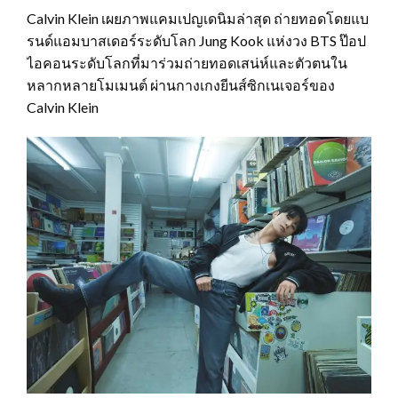
Calvin Klein เผยภาพแคมเปญเดนิมล่าสุด ถ่ายทอดโดยแบ
รนด์แอมบาสเดอร์ระดับโลก Jung Kook แห่งวง BTS ป๊อป
ไอคอนระดับโลกที่มาร่วมถ่ายทอดเสน่ห์และตัวตนใน
หลากหลายโมเมนต์ ผ่านกางเกงยีนส์ซิกเนเจอร์ของ
Calvin Klein