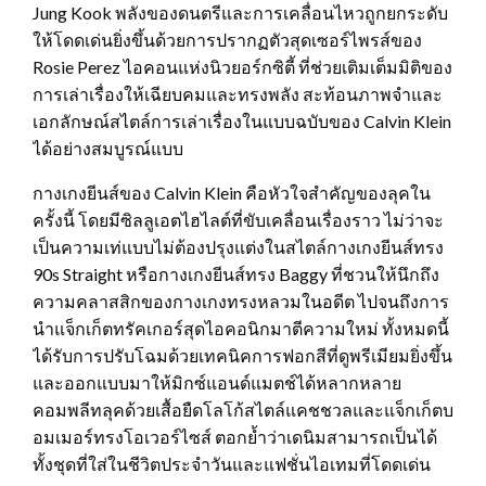
Jung Kook พลังของดนตรีและการเคลื่อนไหวถูกยกระดับ
ให้โดดเด่นยิ่งขึ้นด้วยการปรากฏตัวสุดเซอร์ไพรส์ของ
Rosie Perez ไอคอนแห่งนิวยอร์กซิตี้ ที่ช่วยเติมเต็มมิติของ
การเล่าเรื่องให้เฉียบคมและทรงพลัง สะท้อนภาพจำและ
เอกลักษณ์สไตล์การเล่าเรื่องในแบบฉบับของ Calvin Klein
ได้อย่างสมบูรณ์แบบ
กางเกงยีนส์ของ Calvin Klein คือหัวใจสำคัญของลุคใน
ครั้งนี้ โดยมีซิลลูเอตไฮไลต์ที่ขับเคลื่อนเรื่องราว ไม่ว่าจะ
เป็นความเท่แบบไม่ต้องปรุงแต่งในสไตล์กางเกงยีนส์ทรง
90s Straight หรือกางเกงยีนส์ทรง Baggy ที่ชวนให้นึกถึง
ความคลาสสิกของกางเกงทรงหลวมในอดีต ไปจนถึงการ
นำแจ็กเก็ตทรัคเกอร์สุดไอคอนิกมาตีความใหม่ ทั้งหมดนี้
ได้รับการปรับโฉมด้วยเทคนิคการฟอกสีที่ดูพรีเมียมยิ่งขึ้น
และออกแบบมาให้มิกซ์แอนด์แมตช์ได้หลากหลาย
คอมพลีทลุคด้วยเสื้อยืดโลโก้สไตล์แคชชวลและแจ็กเก็ตบ
อมเมอร์ทรงโอเวอร์ไซส์ ตอกย้ำว่าเดนิมสามารถเป็นได้
ทั้งชุดที่ใส่ในชีวิตประจำวันและแฟชั่นไอเทมที่โดดเด่น