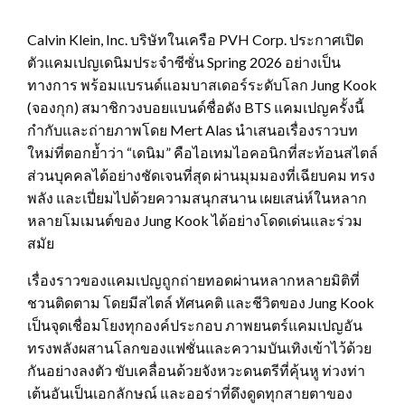
Calvin Klein, Inc. บริษัทในเครือ PVH Corp. ประกาศเปิด
ตัวแคมเปญเดนิมประจำซีซั่น Spring 2026 อย่างเป็น
ทางการ พร้อมแบรนด์แอมบาสเดอร์ระดับโลก Jung Kook
(จองกุก) สมาชิกวงบอยแบนด์ชื่อดัง BTS แคมเปญครั้งนี้
กำกับและถ่ายภาพโดย Mert Alas นำเสนอเรื่องราวบท
ใหม่ที่ตอกย้ำว่า “เดนิม” คือไอเทมไอคอนิกที่สะท้อนสไตล์
ส่วนบุคคลได้อย่างชัดเจนที่สุด ผ่านมุมมองที่เฉียบคม ทรง
พลัง และเปี่ยมไปด้วยความสนุกสนาน เผยเสน่ห์ในหลาก
หลายโมเมนต์ของ Jung Kook ได้อย่างโดดเด่นและร่วม
สมัย
เรื่องราวของแคมเปญถูกถ่ายทอดผ่านหลากหลายมิติที่
ชวนติดตาม โดยมีสไตล์ ทัศนคติ และชีวิตของ Jung Kook
เป็นจุดเชื่อมโยงทุกองค์ประกอบ ภาพยนตร์แคมเปญอัน
ทรงพลังผสานโลกของแฟชั่นและความบันเทิงเข้าไว้ด้วย
กันอย่างลงตัว ขับเคลื่อนด้วยจังหวะดนตรีที่คุ้นหู ท่วงท่า
เต้นอันเป็นเอกลักษณ์ และออร่าที่ดึงดูดทุกสายตาของ