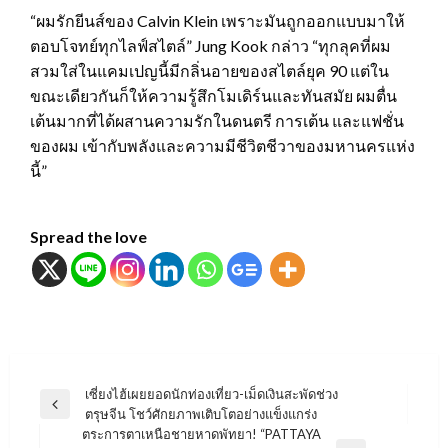
“ผมรักยีนส์ของ Calvin Klein เพราะมันถูกออกแบบมาให้
ตอบโจทย์ทุกไลฟ์สไตล์” Jung Kook กล่าว “ทุกลุคที่ผม
สวมใส่ในแคมเปญนี้มีกลิ่นอายของสไตล์ยุค 90 แต่ใน
ขณะเดียวกันก็ให้ความรู้สึกโมเดิร์นและทันสมัย ผมตื่น
เต้นมากที่ได้ผสานความรักในดนตรี การเต้น และแฟชั่น
ของผม เข้ากับพลังและความมีชีวิตชีวาของมหานครแห่ง
นี้”
Spread the love
แนะแนว
เซี่ยงไฮ้เผยยอดนักท่องเที่ยว-เม็ดเงินสะพัดช่วง
Previous
ตรุษจีน โชว์ศักยภาพเติบโตอย่างแข็งแกร่ง
เรื่อง
Post
ตระการตาเหนือชายหาดพัทยา! “PATTAYA