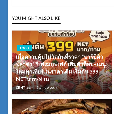
เรื่อง
YOU MIGHT ALSO LIKE
FOOD
เมื่อความคุ้มไม่วัดกันที่ราคา “บาร์บีคิว
พลาซ่า” รีเฟรมบุฟเฟต์ เพิ่มตัวท็อป–เมนู
ใหม่ทุกเทียร์ ในราคาเดิม เริ่มต้น 399
NETบาท/ท่าน
CBNTteam
มีนาคม 2, 2026