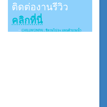
ติดต่องานรีวิว
คลิกที่นี่
CHILLWONPAI : ชิลวนไป by แพนด้าบวมน้ำ