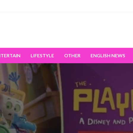
miss the world's movement.
NTERTAIN
LIFESTYLE
OTHER
ENGLISH NEWS