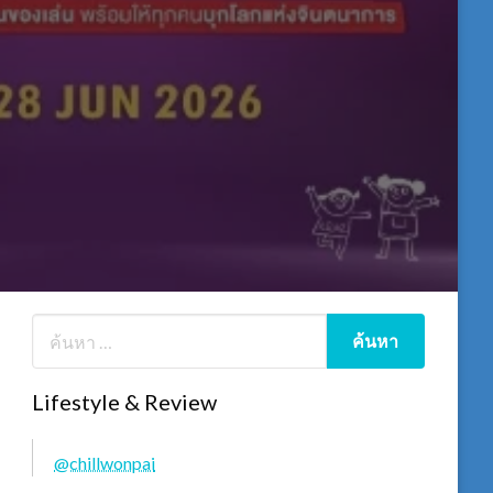
Lifestyle & Review
@chillwonpai