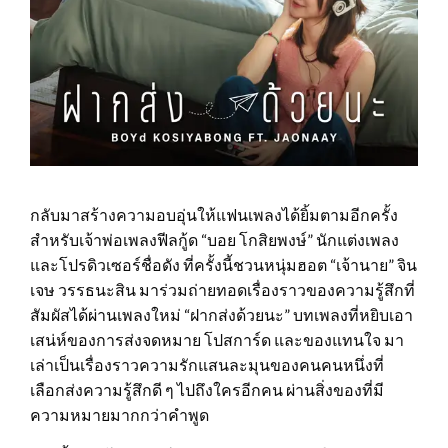
กลับมาสร้างความอบอุ่นให้แฟนเพลงได้ยิ้มตามอีกครั้ง
สำหรับเจ้าพ่อเพลงฟีลกู้ด “บอย โกสิยพงษ์” นักแต่งเพลง
และโปรดิวเซอร์ชื่อดัง ที่ครั้งนี้ชวนหนุ่มฮอต “เจ้านาย” จิน
เจษ วรรธนะสิน มาร่วมถ่ายทอดเรื่องราวของความรู้สึกที่
สัมผัสได้ผ่านเพลงใหม่ “ฝากส่งด้วยนะ” บทเพลงที่หยิบเอา
เสน่ห์ของการส่งจดหมาย โปสการ์ด และของแทนใจ มา
เล่าเป็นเรื่องราวความรักแสนละมุนของคนคนหนึ่งที่
เลือกส่งความรู้สึกดี ๆ ไปถึงใครอีกคน ผ่านสิ่งของที่มี
ความหมายมากกว่าคำพูด