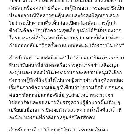
ไปอย่างรวดเร็ว โดยพี่บอยย้ำว่า “เสน่ห์อย่างหนึ่งของการ
ส่งพัสดุหรือจดหมาย คือความรู้สึกของการรอคอย ซึ่งเป็น
ประสบการณ์ที่หลายคนคุ้นเคยและยังคงมีคุณค่าเสมอ
ไม่ว่าจะเป็นความตื่นเต้นก่อนเปิดกล่องพัสดุ การลุ้นว่า
ข้างในคืออะไร หรือความสุขเล็ก ๆ เมื่อได้รับสิ่งของจาก
ใครบางคนที่ตั้งใจส่งมาให้ ความรู้สึกเหล่านี้คือสิ่งที่อยาก
ถ่ายทอดกลับมาอีกครั้งผ่านบทเพลงและเรื่องราวใน MV”
สำหรับเพลง “ฝากส่งด้วยนะ” ได้ “เจ้านาย” จินเจษ วรรธนะ
สิน มารับหน้าที่ถ่ายทอดเรื่องราวสุดน่ารักผ่านเสียงนุ่ม
ละมุน และแสดงนำใน MV ผ่านตัวละครชายหนุ่มที่เลือก
ส่งความรู้สึกที่สัมผัสได้ไปหาหญิงสาวผ่านพัสดุทีละกล่อง
เริ่มต้นจากข้อความสั้น ๆ ที่เขียนว่า “ความคิดถึง” ก่อนจะ
ค่อย ๆ พัฒนาเป็นกล้องฟิล์ม รูปถ่าย เทปเพลง กระจก
โปสการ์ด และจดหมายที่บรรจุความรู้สึกมากขึ้นเรื่อย ๆ
เปรียบเสมือนการเปิดเผยตัวตนและความในใจทีละเล็กที
ละน้อยของคนที่กำลังตกหลุมรักใครสักคน
สำหรับการเลือก “เจ้านาย” จินเจษ วรรธนะสิน มา