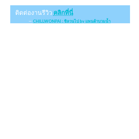
ติดต่องานรีวิว
คลิกที่นี่
CHILLWONPAI : ชิลวนไป by แพนด้าบวมน้ำ