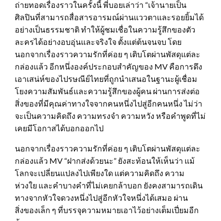
ถ่ายทอดเรื่องราวในครั้งนี้ พี่บอยเล่าว่า “เจ้านายเป็น
ศิลปินที่สามารถสื่อสารอารมณ์ผ่านแววตาและรอยยิ้มได้
อย่างเป็นธรรมชาติ ทำให้ผู้ชมเชื่อในความรู้สึกของตัว
ละครได้อย่างอบอุ่นและจริงใจ ตั้งแต่ต้นจนจบ โดย
นอกจากเรื่องราวความรักที่ค่อย ๆ เติบโตผ่านพัสดุแต่ละ
กล่องแล้ว อีกหนึ่งองค์ประกอบสำคัญของ MV คือการดึง
เอาเสน่ห์ของไปรษณีย์ไทยที่ถูกนำเสนอในฐานะผู้เชื่อม
โยงความสัมพันธ์และความรู้สึกของผู้คน ผ่านการส่งต่อ
สิ่งของที่มีคุณค่าทางใจจากคนหนึ่งไปสู่อีกคนหนึ่ง ไม่ว่า
จะเป็นความคิดถึง ความทรงจำ ความหวัง หรือคำพูดที่ไม่
เคยมีโอกาสได้บอกออกไป
นอกจากเรื่องราวความรักที่ค่อย ๆ เติบโตผ่านพัสดุแต่ละ
กล่องแล้ว MV “ฝากส่งด้วยนะ” ยังสะท้อนให้เห็นว่า แม้
โลกจะเปลี่ยนแปลงไปเพียงใด แต่ความคิดถึง ความ
ห่วงใย และคำบางคำที่ไม่เคยกล้าบอก ยังคงสามารถเดิน
ทางจากหัวใจดวงหนึ่งไปสู่อีกหัวใจหนึ่งได้เสมอ ผ่าน
สิ่งของเล็ก ๆ ที่บรรจุความหมายเอาไว้อย่างเต็มเปี่ยมอีก