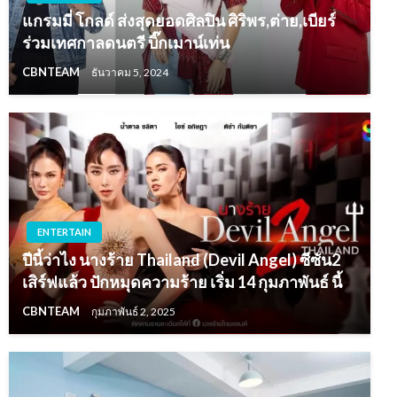
แกรมมี่ โกลด์ ส่งสุดยอดศิลปิน ศิริพร,ต่าย,เบียร์
ร่วมเทศกาลดนตรี บิ๊กเมาน์เท่น
CBNTEAM
ธันวาคม 5, 2024
ENTERTAIN
ปีนี้ว่าไง นางร้าย Thailand (Devil Angel) ซีซัน2
เสิร์ฟแล้ว ปักหมุดความร้าย เริ่ม 14 กุมภาพันธ์ นี้
CBNTEAM
กุมภาพันธ์ 2, 2025