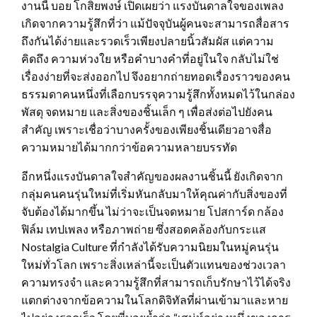
งานนี้ บอย โกสิยพงษ์ เปิดเผยว่า แรงบันดาลใจของเพลง
เกิดจากความรู้สึกที่ว่า แม้ปัจจุบันผู้คนจะสามารถสื่อสาร
ถึงกันได้ง่ายและรวดเร็วเพียงปลายนิ้วสัมผัส แต่ความ
คิดถึง ความห่วงใย หรือคำบางคำที่อยู่ในใจ กลับไม่ใช่
เรื่องง่ายที่จะส่งออกไป จึงอยากถ่ายทอดเรื่องราวของคน
ธรรมดาคนหนึ่งที่เลือกบรรจุความรู้สึกทั้งหมดไว้ในกล่อง
พัสดุ จดหมาย และสิ่งของชิ้นเล็ก ๆ เพื่อส่งต่อไปยังคน
สำคัญ เพราะเชื่อว่าบางครั้งของเพียงชิ้นเดียวอาจสื่อ
ความหมายได้มากกว่าข้อความหลายบรรทัด
อีกหนึ่งแรงบันดาลใจสำคัญของผลงานชิ้นนี้ ยังเกิดจาก
กลุ่มคนคนรุ่นใหม่ที่เริ่มหันกลับมาให้คุณค่ากับสิ่งของที่
จับต้องได้มากขึ้น ไม่ว่าจะเป็นจดหมาย โปสการ์ด กล้อง
ฟิล์ม เทปเพลง หรือภาพถ่าย ซึ่งสอดคล้องกับกระแส
Nostalgia Culture ที่กำลังได้รับความนิยมในหมู่คนรุ่น
ใหม่ทั่วโลก เพราะสิ่งเหล่านี้จะเป็นตัวแทนของช่วงเวลา
ความทรงจำ และความรู้สึกที่สามารถเก็บรักษาไว้ได้จริง
แตกต่างจากข้อความในโลกดิจิทัลที่ผ่านเข้ามาและหาย