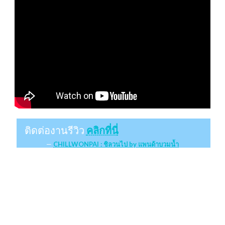
ติดต่องานรีวิว
คลิกที่นี่
CHILLWONPAI : ชิลวนไป by แพนด้าบวมน้ำ