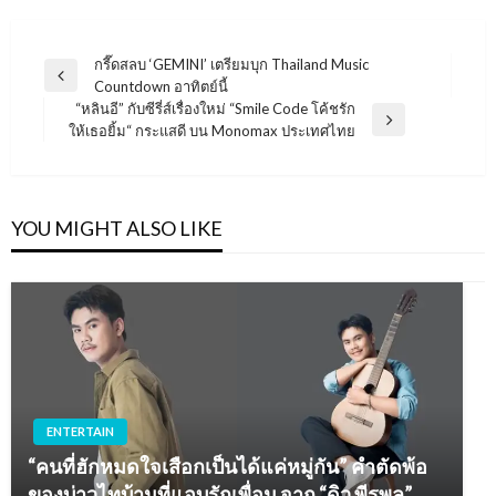
แนะแนว
กรี๊ดสลบ ‘GEMINI’ เตรียมบุก Thailand Music
Previous
Countdown อาทิตย์นี้
เรื่อง
Post
“หลินอี” กับซีรี่ส์เรื่องใหม่ “Smile Code โค้ชรัก
Next
ให้เธอยิ้ม“ กระแสดี บน Monomax ประเทศไทย
Post
YOU MIGHT ALSO LIKE
ENTERTAIN
“คนที่ฮักหมดใจเสือกเป็นได้แค่หมู่กัน” คำตัดพ้อ
ของบ่าวไทบ้านที่แอบรักเพื่อน จาก “ดิว พีรพล”