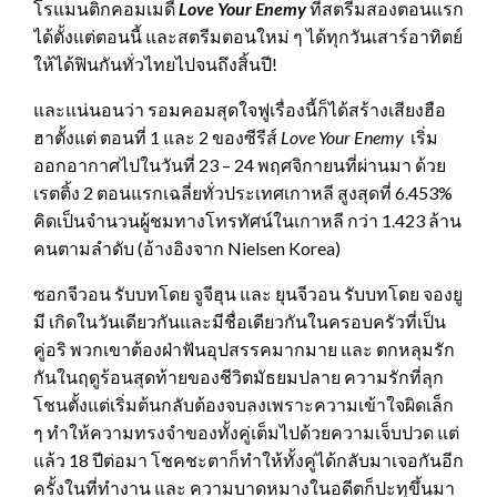
โรแมนติกคอมเมดี้
Love Your Enemy
ที่สตรีมสองตอนแรก
ได้ตั้งแต่ตอนนี้ และสตรีมตอนใหม่ ๆ ได้ทุกวันเสาร์อาทิตย์
ให้ได้ฟินกันทั่วไทยไปจนถึงสิ้นปี!
และแน่นอนว่า รอมคอมสุดใจฟูเรื่องนี้ก็ได้สร้างเสียงฮือ
ฮาตั้งแต่ ตอนที่ 1 และ 2 ของซีรีส์
Love Your Enemy
เริ่ม
ออกอากาศไปในวันที่ 23 – 24 พฤศจิกายนที่ผ่านมา ด้วย
เรตติ้ง 2 ตอนแรกเฉลี่ยทั่วประเทศเกาหลี สูงสุดที่ 6.453%
คิดเป็นจำนวนผู้ชมทางโทรทัศน์ในเกาหลี กว่า 1.423 ล้าน
คนตามลำดับ (อ้างอิงจาก Nielsen Korea)
ซอกจีวอน รับบทโดย จูจีฮุน และ ยุนจีวอน รับบทโดย จองยู
มี เกิดในวันเดียวกันและมีชื่อเดียวกันในครอบครัวที่เป็น
คู่อริ พวกเขาต้องฝ่าฟันอุปสรรคมากมาย และ ตกหลุมรัก
กันในฤดูร้อนสุดท้ายของชีวิตมัธยมปลาย ความรักที่ลุก
โชนตั้งแต่เริ่มต้นกลับต้องจบลงเพราะความเข้าใจผิดเล็ก
ๆ ทำให้ความทรงจำของทั้งคู่เต็มไปด้วยความเจ็บปวด แต่
แล้ว 18 ปีต่อมา โชคชะตาก็ทำให้ทั้งคู่ได้กลับมาเจอกันอีก
ครั้งในที่ทำงาน และ ความบาดหมางในอดีตก็ปะทุขึ้นมา