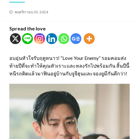
Posted
พฤศจิกายน 30, 2024
on
Spread the love
อบอุ่นหัวใจรับฤดูหนาว! “Love Your Enemy” รอมคอมส่ง
ท้ายปีที่จะทำให้คุณหัวเราะและหลงรักไปพร้อมกัน สิ้นปีนี้
หนีรถติดแล้วมาฟินอยู่บ้านกับจูจีฮุนและจองยูมีกันดีกว่า!