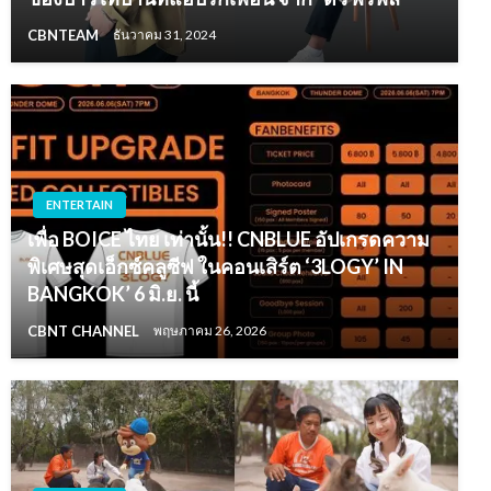
CBNTEAM
ธันวาคม 31, 2024
ENTERTAIN
เพื่อ BOICE ไทย เท่านั้น!! CNBLUE อัปเกรดความ
พิเศษสุดเอ็กซ์คลูซีฟ ในคอนเสิร์ต ‘3LOGY’ IN
BANGKOK’ 6 มิ.ย. นี้
CBNT CHANNEL
พฤษภาคม 26, 2026