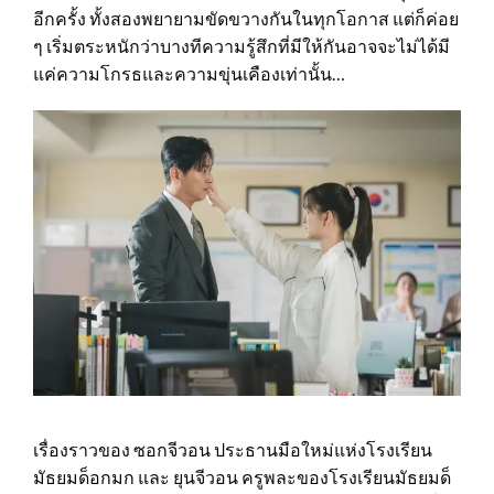
อีกครั้ง ทั้งสองพยายามขัดขวางกันในทุกโอกาส แต่ก็ค่อย
ๆ เริ่มตระหนักว่าบางทีความรู้สึกที่มีให้กันอาจจะไม่ได้มี
แค่ความโกรธและความขุ่นเคืองเท่านั้น…
เรื่องราวของ ซอกจีวอน ประธานมือใหม่แห่งโรงเรียน
มัธยมด็อกมก และ ยุนจีวอน ครูพละของโรงเรียนมัธยมด็