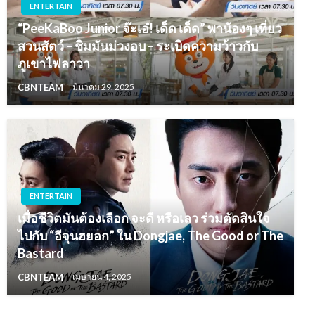
ENTERTAIN
“PeeKaBoo Junior จ๊ะเอ๋! เด็ด เด็ด” พาน้องๆ เที่ยว
สวนสัตว์ – ชิมมันม่วงอบ – ระเบิดความว้าวกับ
ภูเขาไฟลาวา
CBNTEAM
มีนาคม 29, 2025
ENTERTAIN
เมื่อชีวิตมันต้องเลือก จะดี หรือเลว ร่วมตัดสินใจ
ไปกับ “อีจุนฮยอก” ใน Dongjae, The Good or The
Bastard
CBNTEAM
เมษายน 4, 2025