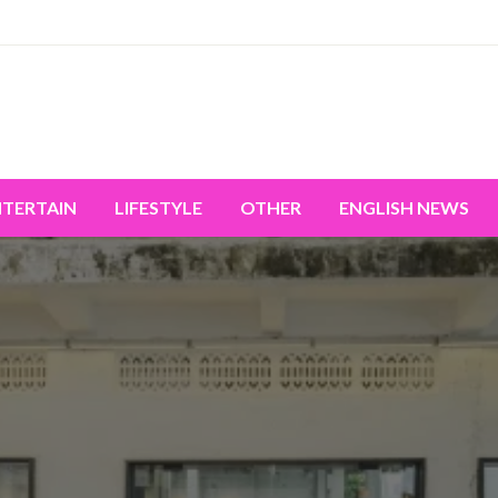
miss the world's movement.
NTERTAIN
LIFESTYLE
OTHER
ENGLISH NEWS