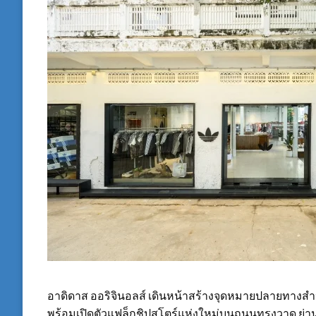
อาดิดาส ออริจินอลส์ เดินหน้าสร้างจุดหมายปลายทางสำห
พร้อมเปิดตัวแฟล็กชิปสโตร์แห่งใหม่บนถนนทรงวาด ย่านป