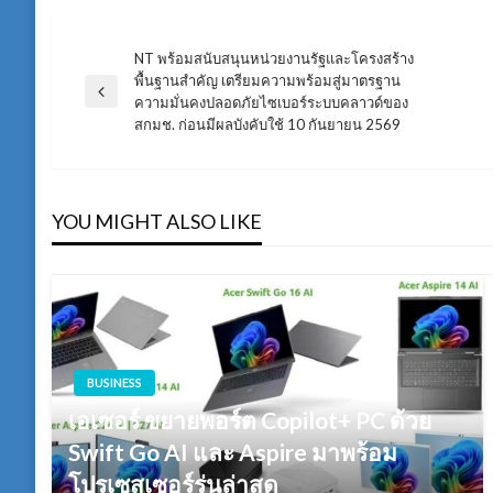
NT พร้อมสนับสนุนหน่วยงานรัฐและโครงสร้าง
แนะแนว
พื้นฐานสำคัญ เตรียมความพร้อมสู่มาตรฐาน
Previous
ความมั่นคงปลอดภัยไซเบอร์ระบบคลาวด์ของ
เรื่อง
Post
สกมช. ก่อนมีผลบังคับใช้ 10 กันยายน 2569
YOU MIGHT ALSO LIKE
BUSINESS
เอเซอร์ ขยายพอร์ต Copilot+ PC ด้วย
Swift Go AI และ Aspire มาพร้อม
โปรเซสเซอร์รุ่นล่าสุด