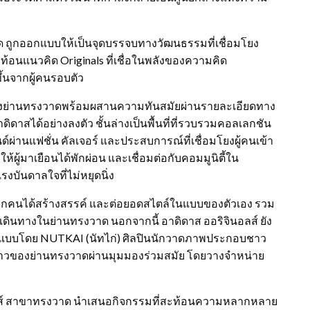
าด ถูกออกแบบให้เป็นจุดบรรจบทางวัฒนธรรมที่เชื่อมโยง
สะท้อนแนวคิด Originals ที่เชื่อในพลังของความคิด
้นจากผู้คนรอบตัว
มของย่านทรงวาดพร้อมผสานความทันสมัยผ่านรายละเอียดทาง
าสได้อย่างลงตัว ชั้นล่างเป็นพื้นที่ที่รวบรวมคอลเลกชัน
่านแฟชั่น คัลเจอร์ และประสบการณ์ที่เชื่อมโยงผู้คนเข้า
่ให้ผู้มาเยือนได้พักผ่อน และเชื่อมต่อกับคอมมูนิตี้ใน
บันดาลใจที่ไม่หยุดนิ่ง
ทุกคนได้สร้างสรรค์ และต่อยอดสไตล์ในแบบของตัวเอง รวม
เดินทางในย่านทรงวาด นอกจากนี้ อาดิดาส ออริจินอลส์ ยัง
วมออกแบบโดย NUTKAI (นัทไก่) ศิลปินนักวาดภาพประกอบชาว
ราวของย่านทรงวาดผ่านมุมมองร่วมสมัย โดยวางจำหน่าย
ริจินอลส์ สาขาทรงวาด นำเสนอกิจกรรมที่สะท้อนความหลากหลาย