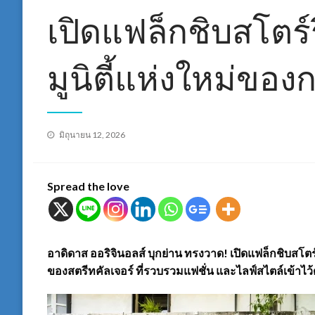
เปิดแฟล็กชิบสโตร์
มูนิตี้แห่งใหม่ของ
Posted
มิถุนายน 12, 2026
on
Spread the love
อาดิดาส ออริจินอลส์ บุกย่าน ทรงวาด! เปิดแฟล็กชิบสโตร
ของสตรีทคัลเจอร์ ที่รวบรวมแฟชั่น และไลฟ์สไตล์เข้าไว้