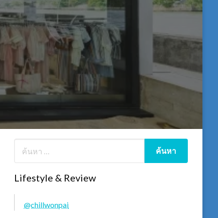
Lifestyle & Review
@chillwonpai