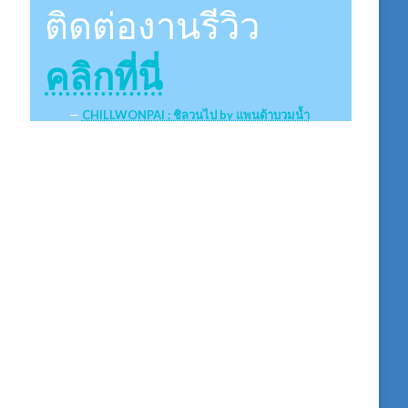
ติดต่องานรีวิว
คลิกที่นี่
CHILLWONPAI : ชิลวนไป by แพนด้าบวมน้ำ