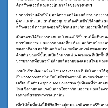
คิดสร้างสรรค์ และแรงบันดาลใจของกรุงเทพฯ
มากกว่าร้านค้าทั่วไป อาดิดาส ออริจินอลส์ สาขาทรงว
ผู้คน แฟชั่น และเสน่ห์ของชุมชนท้องถิ่นเข้าไว้ด้วยกัน 
สร้างสรรค์ การแสดงออกถึงตัวตน และวัฒนธรรมที่เกิดขึ
ตัวอาคารได้รับการออกแบบโดยคงไว้ซึ่งเสน่ห์ดั้งเดิ
สถาปัตยกรรม และการตกแต่งที่สะท้อนเอกลักษณ์ของอาดิด
ของอาดิดาส ออริจินอลส์ พร้อมสะท้อนแนวคิดของแบรนด์ผ
ด้วยกัน ขณะที่ชั้นบนเป็นร้านกาแฟ % Arabica ที่เปิดพื้นที
บรรยากาศที่อบอวลไปด้วยกลิ่นอายของคนรุ่นใหม่ และแรง
ภายในร้านยังมาพร้อมโซน Maker Lab ที่เปิดโอกาสให้
ถึง Photobooth สำหรับบันทึกช่วงเวลาพิเศษระหว่างการ
เตรียมเปิดตัว Graphic Tee Collection รุ่นพิเศษที่ร่
ไทย ซึ่งถ่ายทอดแรงบันดาลใจจากวัฒนธรรม และเรื่อง
เฉพาะที่สาขาทรงวาดเท่านั้น
เพื่อให้พื้นที่แห่งนี้มีชีวิตชีวาอยู่เสมอ อาดิดาส ออ