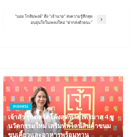
“บอย โกสิยพงษ์” ดึง “เจ้านาย” ส่งความรู้สึกสุด
Next
อบอุ่นใจในเพลงใหม่ “ฝากส่งด้วยนะ”
Post
BUSINESS
เจ้าสัว รุกตลาดโค้งสุดท้ายไตรมาส 4 ชู
นวัตกรรมใหม่ เสริมทัพไลน์สินค้าขนม
ขบเคี้ยวและอาหารพร้อมทาน