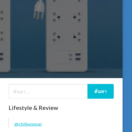
Lifestyle & Review
@chillwonpai