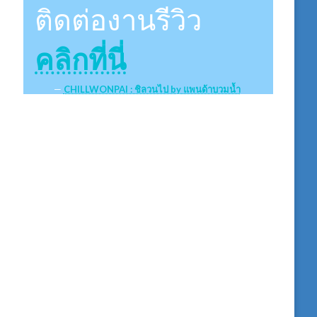
ติดต่องานรีวิว
คลิกที่นี่
CHILLWONPAI : ชิลวนไป by แพนด้าบวมน้ำ