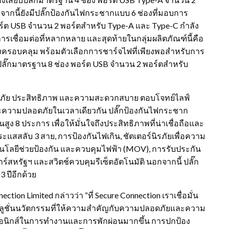
ากนี้ยังมีปลั๊กป้องกันไฟกระชากแบบ 6 ช่องที่มอบการ
 พอร์ต USB จำนวน 2 พอร์ตสำหรับ Type-A และ Type-C กำลัง
รเชื่อมต่อที่หลากหลาย และสุดท้ายในกลุ่มผลิตภัณฑ์นี้คือ
่างครอบคลุม พร้อมตัวเลือกการชาร์จไฟที่เพียงพอสำหรับการ
ปลั๊กมาตรฐาน 8 ช่อง พอร์ต USB จำนวน 2 พอร์ตสำหรับ
อดภัย ประสิทธิภาพ และความสะดวกสบาย ตอบโจทย์ไลฟ์
และความปลอดภัยในเวลาเดียวกัน ปลั๊กป้องกันไฟกระชาก
ูง 8 ประการ เพื่อให้มั่นใจถึงประสิทธิภาพที่น่าเชื่อถือและ
แสสลับ 3 สาย, การป้องกันไฟเกิน, ชัตเตอร์นิรภัยเพื่อความ
นโลยีช่วยป้องกัน และควบคุมไฟฟ้า (MOV), การรับประกัน
์สหรัฐฯ และสวิตช์ควบคุมรีเซ็ตอัตโนมัติ นอกจากนี้ ปลั๊ก
 ปีอีกด้วย
ction Limited กล่าวว่า “ที่ Secure Connection เราเชื่อมั่น
ซลูชั่นนวัตกรรมที่ให้ความสำคัญกับความปลอดภัยและความ
ทรอนิกส์ในการทำงานและการพักผ่อนมากขึ้น การปกป้อง