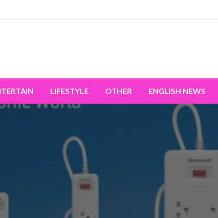
miss the world's movement.
NTERTAIN
LIFESTYLE
OTHER
ENGLISH NEWS