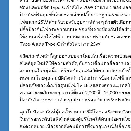
ช่อง และพอร์ต Type-C กำลังไฟ 20W จำนวน 1 ช่อง นอกจ
ป้องกันที่รัดกุมขึ้นด้วยช่องเสียบปลั๊กมาตรฐาน 6 ช่อง
ไฟขนาด 25W สำหรับรองรับอุปกรณ์ต่าง ๆ ด้วยตัวเลือกกา
ปลั๊กป้องกันไฟกระชากแบบ 8 ช่อง ซึ่งช่วยป้องกันได้อย
ใช้งานเครื่องใช้ไฟฟ้าจำนวนมาก มาพร้อมกับช่องเสียบ
Type-A และ Type-C กำลังไฟขนาด 25W
ผลิตภัณฑ์เหล่านี้ถูกออกแบบมาโดยเน้นเรื่องความปล
สไตล์ยุคใหม่ที่ให้ความสำคัญกับการเชื่อมต่อสื่อสาร
แต่ละรุ่นในกลุ่มนี้มาพร้อมกับคุณสมบัติความปลอดภัยขั้นส
ทนทาน โดยคุณสมบัติดังกล่าว ได้แก่ การป้องกันไฟฟ้ากระ
ปลอดภัยของเด็ก, วัสดุทนไฟ, ไฟ LED แสดงสถานะ, เทคโ
ความปลอดภัยของอุปกรณ์ตั้งแต่ 2,000 ถึง 15,000 ดอลลาร
ป้องกันไฟกระชากแต่ละรุ่นยังมาพร้อมกับการรับประกัน 3
คุณโมหิต อานันท์ ผู้ก่อตั้งร่วมและซีอีโอของ Secure Conne
ในการยกระดับไลฟ์สไตล์ของผู้บริโภคให้ทันสมัยผ่านโ
สะดวกสบาย เนื่องจากสังคมมีการพึ่งพาอุปกรณ์อิเล็ก