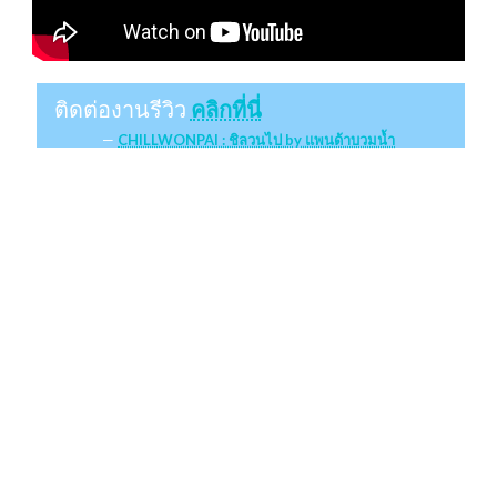
ติดต่องานรีวิว
คลิกที่นี่
CHILLWONPAI : ชิลวนไป by แพนด้าบวมน้ำ