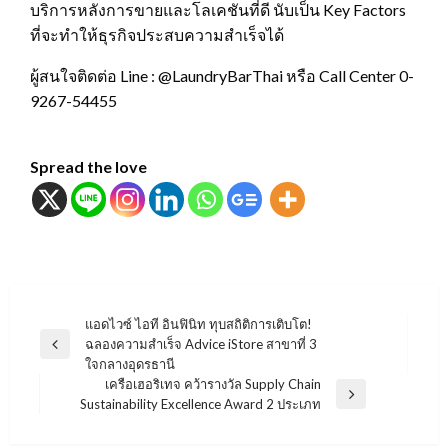
บริการหลังการขายและโลเคชันที่ดี นับเป็น Key Factors
ที่จะทำให้ธุรกิจประสบความสำเร็จได้
ผู้สนใจติดต่อ Line : @LaundryBarThai หรือ Call Center 0-
9267-54455
Spread the love
แนะแนว
แอดไวซ์ ไอที อินฟินิท ทุบสถิติการเติบโต!
ฉลองความสำเร็จ Advice iStore สาขาที่ 3
เรื่อง
Previous
ใจกลางอุดรธานี
Post
เครือเฮอริเทจ คว้ารางวัล Supply Chain
Next
Sustainability Excellence Award 2 ประเภท
Post