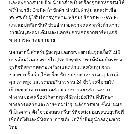
และสะดวกสบาย ด้วยน้ำยาสำหรับเครื่องอุตสาหกรรม ให้
ฟรีน้ำยาถึง 3 ชนิด น้ำซักผ้า ,น้ำปรับผ้านุ่ม และฆ่าเชื้อ
99.9% กับผู้ใช้บริการทุกท่าน ,พร้อมบริการ Free Wi-Fi
และแอปพลิเคชันที่ช่วยอำนวยความสะดวกทั้งด้านการ
จ่ายเงิน ,สะสมแต้ม และแลกรับส่วนลดจากพาร์ทเนอร์
ทางการตลาดมากมาย
นอกจากนี้ สำหรับผู้ลงทุน LaundryBar เน้นจุดแข็งที่ไม่มี
การเก็บส่วนแบ่งรายได้ (No Royalty Fee) มีพันธมิตรทาง
ธุรกิจที่หลากหลาย ,พร้อมแนะนำแหล่งเงินทุนจาก
ธนาคารชั้นนำ ,ใช้เครื่องซัก-อบอุตสาหกรรม ,อุปกรณ์
คุณภาพสูง และระบบบริหารร้าน 24 ชั่วโมงที่ช่วยให้
เจ้าของสามารถตรวจสอบยอดขายและสถานะการ
ทำงานของเครื่องได้จากทุกที่ อีกทั้งยังมีทีมที่ปรึกษา
ทางการตลาดและการซ่อมบำรุงหลังการขาย ซึ่งทั้งหมด
นี้เป็นความตั้งใจของลอนดรี้บาร์ที่จะส่งมอบระบบธุรกิจที่
เชื่อถือได้และมีทิศทางการเติบโตที่ยั่งยืนสู่นักลงทุนชาว
ไทย