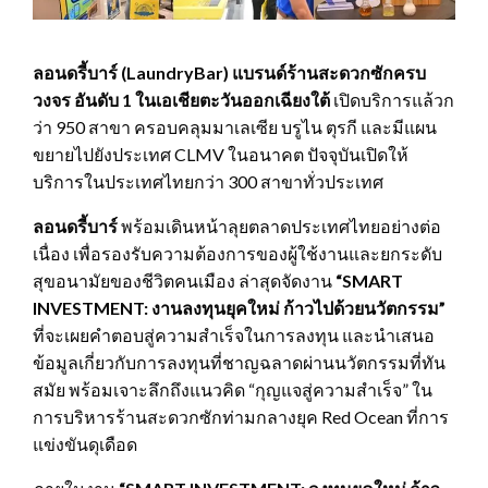
ลอนดรี้บาร์ (
LaundryBar) แบรนด์ร้านสะดวกซักครบ
วงจร อันดับ 1 ในเอเชียตะวันออกเฉียงใต้
เปิดบริการแล้วก
ว่า 950 สาขา ครอบคลุมมาเลเซีย บรูไน ตุรกี และมีแผน
ขยายไปยังประเทศ CLMV ในอนาคต ปัจจุบันเปิดให้
บริการในประเทศไทยกว่า 300 สาขาทั่วประเทศ
ลอนดรี้บาร์
พร้อมเดินหน้าลุยตลาดประเทศไทยอย่างต่อ
เนื่อง เพื่อรองรับความต้องการของผู้ใช้งานและยกระดับ
สุขอนามัยของชีวิตคนเมือง ล่าสุดจัดงาน
“
SMART
INVESTMENT: งานลงทุนยุคใหม่ ก้าวไปด้วยนวัตกรรม”
ที่จะเผยคำตอบสู่ความสำเร็จในการลงทุน และนำเสนอ
ข้อมูลเกี่ยวกับการลงทุนที่ชาญฉลาดผ่านนวัตกรรมที่ทัน
สมัย พร้อมเจาะลึกถึงแนวคิด “กุญแจสู่ความสำเร็จ” ใน
การบริหารร้านสะดวกซักท่ามกลางยุค Red Ocean ที่การ
แข่งขันดุเดือด