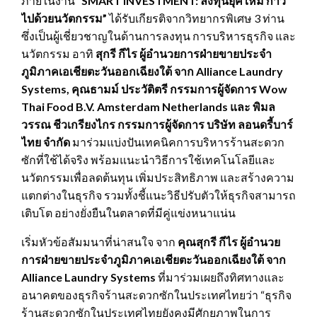
ภายในงาน
“
SMART INVESTMENT: ลงทุนยุคใหม่ ก้าว
ไปด้วยนวัตกรรม”
ได้รับเกียรติจากวิทยากรพิเศษ 3 ท่าน
ซึ่งเป็นผู้เชี่ยวชาญในด้านการลงทุน การบริหารธุรกิจ และ
นวัตกรรม อาทิ
สุกรี กีไร ผู้อำนวยการฝ่ายขายประจำ
ภูมิภาคเอเชียตะวันออกเฉียงใต้ จาก
Alliance Laundry
Systems, คุณธามม์ ประวัติตรี กรรมการผู้จัดการ Wow
Thai Food B.V. Amsterdam Netherlands และ พิมล
วรรณ ชีวเกรียงไกร กรรมการผู้จัดการ บริษัท ลอนดรี้บาร์
ไทย จำกัด
มาร่วมแบ่งปันเทคนิคการบริหารร้านสะดวก
ซักที่ใช้ได้จริง พร้อมแนะนำวิธีการใช้เทคโนโลยีและ
นวัตกรรมเพื่อลดต้นทุน เพิ่มประสิทธิภาพ และสร้างความ
แตกต่างในธุรกิจ รวมทั้งชี้แนะวิธีปรับตัวให้ธุรกิจสามารถ
เติบโต อย่างยั่งยืนในตลาดที่มีคู่แข่งหนาแน่น
เริ่มหัวข้อสัมมนาที่น่าสนใจ จาก
คุณสุกรี กีไร ผู้อำนวย
การฝ่ายขายประจำภูมิภาคเอเชียตะวันออกเฉียงใต้ จาก
Alliance Laundry Systems
ที่มาร่วมเผยถึงทิศทางและ
อนาคตของธุรกิจร้านสะดวกซักในประเทศไทยว่า “ธุรกิจ
ร้านสะดวกซักในประเทศไทยยังคงมีศักยภาพในการ