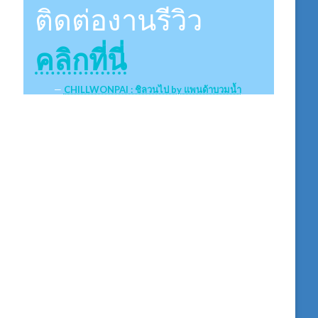
ติดต่องานรีวิว
คลิกที่นี่
CHILLWONPAI : ชิลวนไป by แพนด้าบวมน้ำ