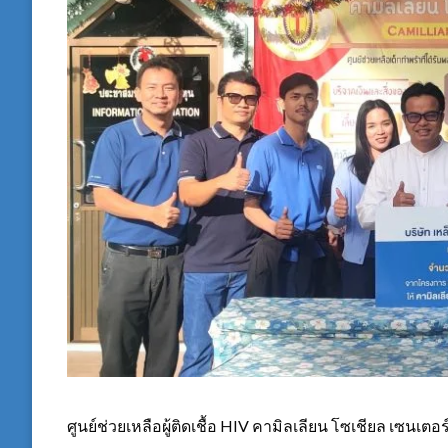
ศูนย์ช่วยเหลือผู้ติดเชื้อ HIV คามิลเลียน โซเชียล เซนเตอ