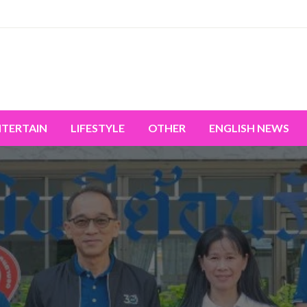
miss the world's movement.
NTERTAIN
LIFESTYLE
OTHER
ENGLISH NEWS