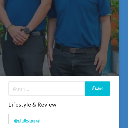
Lifestyle & Review
@chillwonpai