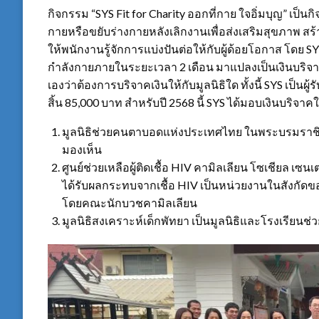
กิจกรรม “SYS Fit for Charity ออกที่กาย ใจอิ่มบุญ” เป็น
กายหรือขยับร่างกายหลังเลิกงานเพื่อส่งเสริมสุขภาพ ส
ให้พนักงานรู้จักการแบ่งปันต่อให้กับผู้ด้อยโอกาส โด
กำลังกายภายในระยะเวลา 2 เดือน มาแปลงเป็นเงินบริจา
เองว่าต้องการบริจาคเงินให้กับมูลนิธิใด ทั้งนี้ SYS เป็นผ
สิ้น 85,000 บาท สำหรับปี 2568 นี้ SYS ได้มอบเงินบริจาคให้ก
มูลนิธิช่วยคนตาบอดแห่งประเทศไทย ในพระบรมราชินูป
มองเห็น
ศูนย์ช่วยเหลือผู้ติดเชื้อ HIV คามิลเลียน โซเชียล เซนเต
ได้รับผลกระทบจากเชื้อ HIV เป็นหน่วยงานในสังกัด
โดยคณะนักบวชคามิลเลียน
มูลนิธิสงเคราะห์เด็กพัทยา เป็นมูลนิธิและโรงเรียนช่ว