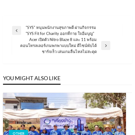
แนะแนว
“SYS” หนุนพนักงานสุขภาพดี ผ่านกิจกรรม
Previous
“SYS Fit for Charity ออกที่กาย ใจอิ่มบุญ”
เรื่อง
Post
Acer เปิดตัว Nitro Blaze 8 และ 11 พร้อม
คอนโทรลเลอร์เกมพกพาแบบใหม่ ดีไซน์พับได้
Next
ชาร์จเร็ว เล่นเกมลื่นไหลไม่สะดุด
Post
YOU MIGHT ALSO LIKE
OTHER