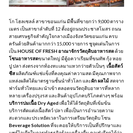
โก โฮลเซลล์ สาขาขอนแก่น มีพื้นที่ขายกว่า 9,000 ตาราง
เมตร เป็นสาขาลำดับที่ 12 ตั้งอยู่ถนนประชาสโมสร ถนน
สายเศรษฐกิจสำคัญใจกลางเมืองจังหวัดขอนเเก่น ครบ
ครันด้วยสินค้ามากกว่า 15,000 รายการ ชูจุดเด่นในการ
เป็น
HOUSE OF FRESH
อาณาจักรวัตถุดิบอาหารสด
ด้วย
โซนอาหารสด
ขนาดใหญ่ มีตู้อควาเรียมที่ขนทัพ กุ้ง หอย
ปู ปลา ส่งตรงจากท้องทะเลมาแหวกว่ายตัวเป็นๆ
เนื้อสัตว์
ชีส
ผลิตภัณฑ์เเช่เเข็งที่คงคุณค่าความสด มีคุณภาพจาก
แหล่งผลิตได้มาตรฐานชั้นนำทั่วโลก และ
ผัก ผลไม้
สดจาก
ฟาร์มทั่วไทยและนำเข้า ตลอดจนวัตถุดิบอาหารที่หลาก
หลาย เครื่องปรุงรส และสินค้าอุปโภคบริโภคต่างๆ พร้อม
บริการบ่มเนื้อ
Dry Aged
เพื่อให้ได้วัตถุดิบที่เข้มข้น
บริการตัดแต่งเนื้อสัตว์ ปลา เพื่อเป็นการอำนวยความ
สะดวกและประหยัดเวลาในการเตรียมวัตถุดิบ โซน
Beverage Solution
ที่จะคอยให้บริการเป็นที่ปรึกษาและ
แชร์ไอเดียในการทำธุรกิจร้านเครื่องดื่ม คาเฟ่ เรียกได้ว่า