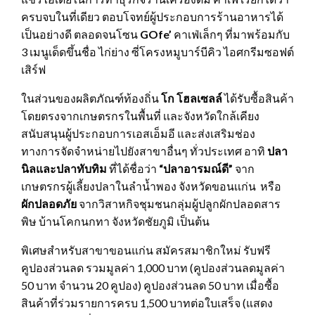
ครบจบในที่เดียว ตอบโจทย์ผู้ประกอบการร้านอาหารได้
เป็นอย่างดี ตลอดจนโซน
GOfe’
คาเฟ่เล็กๆ ที่มาพร้อมกับ
3 เมนูเด็ดขึ้นชื่อ ไก่ย่าง ซี่โครงหมูบาร์บีคิว ไอศกรีมซอฟต์
เสิร์ฟ
ในส่วนของผลิตภัณฑ์ท้องถิ่น
โก โฮลเซลล์
ได้รับซื้อสินค้า
โดยตรงจากเกษตรกรในพื้นที่ เเละจังหวัดใกล้เคียง
สนับสนุนผู้ประกอบการเอสเอ็มอี และส่งเสริมช่อง
ทางการจัดจำหน่ายไปยังสาขาอื่นๆ ทั่วประเทศ อาทิ
ปลา
นิลและปลาทับทิม
ที่ได้ชื่อว่า
“ปลาอารมณ์ดี”
จาก
เกษตรกรผู้เลี้ยงปลาในลำน้ำพอง จังหวัดขอนเเก่น หรือ
ผักปลอดภัย
จากวิสาหกิจชุมชนกลุ่มผู้ปลูกผักปลอดสาร
พิษ บ้านโคกนกทา จังหวัดชัยภูมิ เป็นต้น
พิเศษสำหรับสาขาขอนแก่น สมัครสมาชิกใหม่ รับฟรี
คูปองส่วนลด รวมมูลค่า 1,000 บาท (คูปองส่วนลดมูลค่า
50 บาท จำนวน 20 คูปอง) คูปองส่วนลด 50 บาท เมื่อซื้อ
สินค้าที่ร่วมรายการครบ 1,500 บาทต่อใบเสร็จ (แสดง