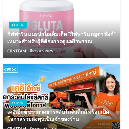
OTHER
กิฟฟารีน แนะนำไอเท็มเด็ด “กิฟฟารีน กลูตา พิงก์”
เหมาะสำหรับผู้ที่ต้องการดูแลผิวพรรณ
CBNTEAM
มีนาคม 6, 2025
OTHER
เคอีเอ็กซ์ ประกาศยกระดับโลจิสติกส์ พร้อมเปิด
โอกาสร่วมลงทุนเป็นเจ้าของร้าน
CBNTEAM
ธันวาคม 13, 2024