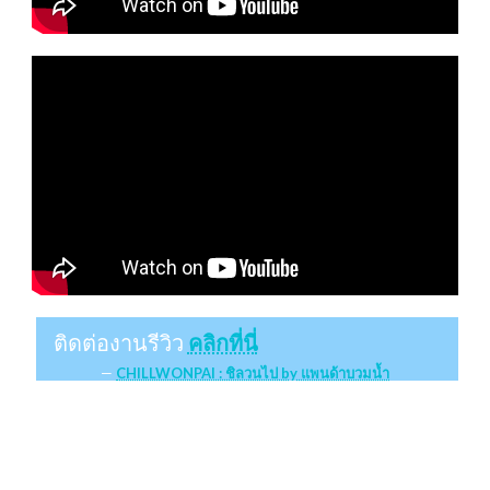
ติดต่องานรีวิว
คลิกที่นี่
CHILLWONPAI : ชิลวนไป by แพนด้าบวมน้ำ