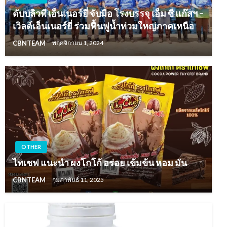
ดับบลิวพี เอ็นเนอร์ยี่ จับมือ โรงบรรจุ เอ็ม ซี แก๊สฯ –
เวิลด์เอ็นเนอร์ยี่ ร่วมฟื้นฟูน้ำท่วมใหญ่ภาคเหนือ
CBNTEAM
พฤศจิกายน 1, 2024
OTHER
ไทเชฟ แนะนำ ผงโกโก้ อร่อย เข้มข้น หอม มัน
CBNTEAM
กุมภาพันธ์ 11, 2025