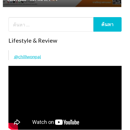
Lifestyle & Review
@chillwonpai