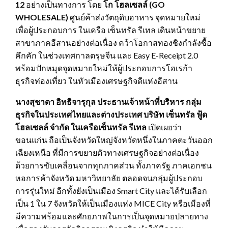
12
อย่างเป็นทางการ โดย
โก โฮลเซลล์ (
GO
WHOLESALE)
ศูนย์ค้าส่งวัตถุดิบอาหาร จุดหมายใหม่
เพื่อผู้ประกอบการ ในเครือ เซ็นทรัล รีเทล เดินหน้าขยาย
สาขาภาคอีสานอย่างต่อเนื่อง คว้าโอกาสทองชิงกำลังซื้อ
คึกคัก ในช่วงเทศกาลตรุษจีน และ Easy E-Receipt 2.0
พร้อมปักหมุดจุดหมายใหม่ให้ผู้ประกอบการโฮเรก้า
ธุรกิจท่องเที่ยว ในหัวเมืองเศรษฐกิจดีแห่งอีสาน
นางสุชาดา อิทธิจารุกุล ประธานเจ้าหน้าที่บริหาร กลุ่ม
ธุรกิจในประเทศไทยและต่างประเทศ บริษัท เซ็นทรัล ฟู้ด
โฮลเซลล์ จำกัด ในเครือเซ็นทรัล รีเทล
เปิดเผยว่า
ขอนแก่น ถือเป็นจังหวัดใหญ่จังหวัดหนึ่งในภาคตะวันออก
เฉียงเหนือ ที่มีการขยายตัวทางเศรษฐกิจอย่างต่อเนื่อง
ด้วยการขับเคลื่อนจากทุกภาคส่วน ทั้งภาครัฐ ภาคเอกชน
หอการค้าจังหวัด มหาวิทยาลัย ตลอดจนกลุ่มผู้ประกอบ
การรุ่นใหม่ อีกทั้งยังเป็นเมือง Smart City และได้รับเลือก
เป็น 1 ใน 7 จังหวัดให้เป็นเมืองแห่ง MICE City หรือเมืองที่
มีความพร้อมและศักยภาพในการเป็นจุดหมายปลายทาง