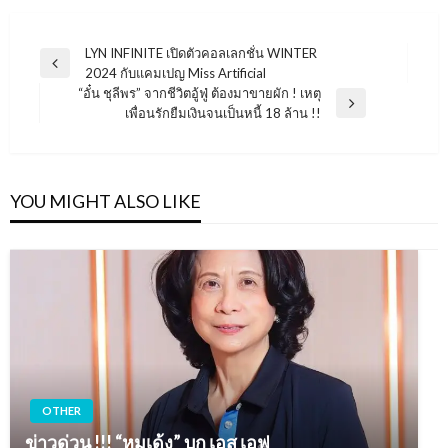
แนะแนว
LYN INFINITE เปิดตัวคอลเลกชั่น WINTER
Previous
2024 กับแคมเปญ Miss Artificial
เรื่อง
Post
“อั๋น ชุลีพร” จากชีวิตอู้ฟู่ ต้องมาขายผัก ! เหตุ
Next
เพื่อนรักยืมเงินจนเป็นหนี้ 18 ล้าน !!
Post
YOU MIGHT ALSO LIKE
OTHER
ข่าวด่วน !!! “หมูเด้ง” บุก เอส เอฟ