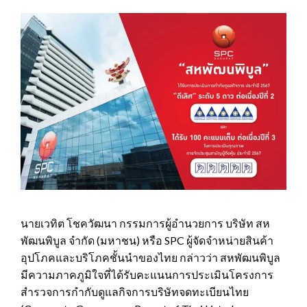
นายเวทิต โชควัฒนา กรรมการผู้อำนวยการ บริษัท สห
พัฒนพิบูล จำกัด (มหาชน) หรือ SPC ผู้จัดจำหน่ายสินค้า
อุปโภคและบริโภคชั้นนำของไทย กล่าวว่า สหพัฒนพิบูล
มีความภาคภูมิใจที่ได้รับคะแนนการประเมินโครงการ
สำรวจการกำกับดูแลกิจการบริษัทจดทะเบียนไทย