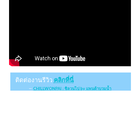
ติดต่องานรีวิว
คลิกที่นี่
CHILLWONPAI : ชิลวนไป by แพนด้าบวมน้ำ