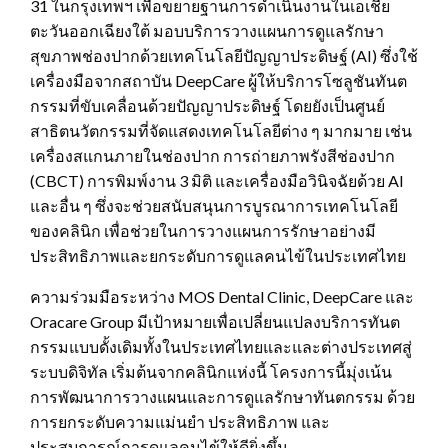
31 ในกรุงเทพฯ เพื่อขยายฐานการดำเนินงานในเอเชีย
ตะวันออกเฉียงใต้ มอบบริการวางแผนการดูแลรักษา
สุขภาพช่องปากด้วยเทคโนโลยีปัญญาประดิษฐ์ (AI) ซึ่งใช้
เครื่องมือจากสถาบัน DeepCare ผู้ให้บริการโซลูชันทันต
กรรมที่ขับเคลื่อนด้วยปัญญาประดิษฐ์ โดยยังเป็นศูนย์
สาธิตนวัตกรรมที่จัดแสดงเทคโนโลยีต่าง ๆ มากมาย เช่น
เครื่องสแกนภายในช่องปาก การถ่ายภาพรังสีช่องปาก
(CBCT) การพิมพ์งาน 3 มิติ และเครื่องมือวินิจฉัยด้วย AI
และอื่น ๆ ซึ่งจะช่วยสนับสนุนการบูรณาการเทคโนโลยี
ของคลินิก เพื่อช่วยในการวางแผนการรักษาอย่างมี
ประสิทธิภาพและยกระดับการดูแลคนไข้ในประเทศไทย
ความร่วมมือระหว่าง MOS Dental Clinic, DeepCare และ
Oracare Group มีเป้าหมายเพื่อเปลี่ยนแปลงบริการทันต
กรรมแบบดั้งเดิมทั้งในประเทศไทยและและต่างประเทศสู่
ระบบดิจิทัล เริ่มต้นจากคลินิกแห่งนี้ โครงการนี้มุ่งเน้น
การพัฒนาการวางแผนและการดูแลรักษาทันตกรรม ด้วย
การยกระดับความแม่นยำ ประสิทธิภาพ และ
ประสบการณ์การดูแลคนไข้ให้ดียิ่งขึ้น