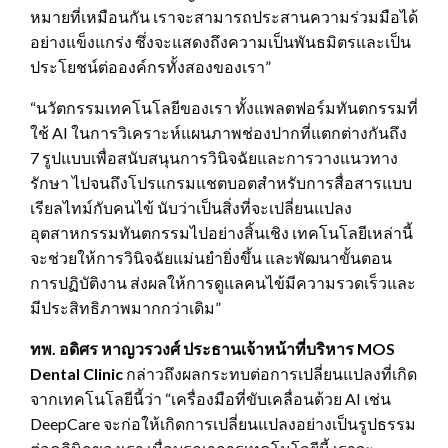
หมายที่เหมือนกัน เราจะสามารถประสานความร่วมมือได้
อย่างแข็งแกร่ง ซึ่งจะแสดงถึงความเป็นพันธมิตรและเป็น
ประโยชน์ต่อองค์กรทั้งสองของเรา”
“นวัตกรรมเทคโนโลยีของเรา ทั้งแพลตฟอร์มทันตกรรมที่
ใช้ AI ในการวิเคราะห์แผนภาพช่องปากที่แตกต่างกันถึง
7 รูปแบบเพื่อสนับสนุนการวินิจฉัยและการวางแนวทาง
รักษา ไปจนถึงโปรแกรมแชตบอตสำหรับการสื่อสารแบบ
เรียลไทม์กับคนไข้ นับว่าเป็นสิ่งที่จะเปลี่ยนแปลง
อุตสาหกรรมทันตกรรมไปอย่างสิ้นเชิง เทคโนโลยีเหล่านี้
จะช่วยให้การวินิจฉัยแม่นยำยิ่งขึ้น และพัฒนาขั้นตอน
การปฏิบัติงาน ส่งผลให้การดูแลคนไข้มีความรวดเร็วและ
มีประสิทธิภาพมากกว่าเดิม”
ทพ. อดิศร หาญวรวงศ์
ประธานเจ้าหน้าที่บริหาร
MOS
Dental Clinic
กล่าวถึงผลกระทบต่อการเปลี่ยนแปลงที่เกิด
จากเทคโนโลยีนี้ว่า “เครื่องมือที่ขับเคลื่อนด้วย AI เช่น
DeepCare จะก่อให้เกิดการเปลี่ยนแปลงอย่างเป็นรูปธรรม