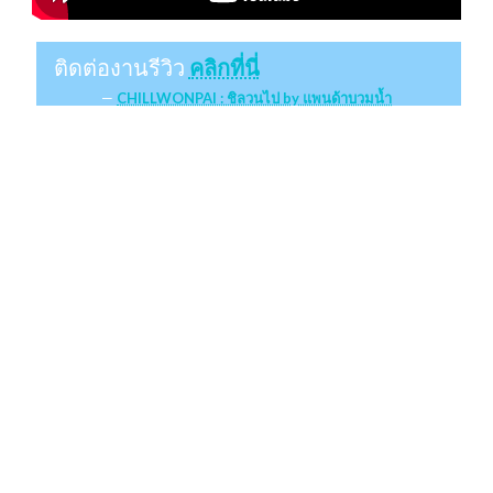
ติดต่องานรีวิว
คลิกที่นี่
CHILLWONPAI : ชิลวนไป by แพนด้าบวมน้ำ