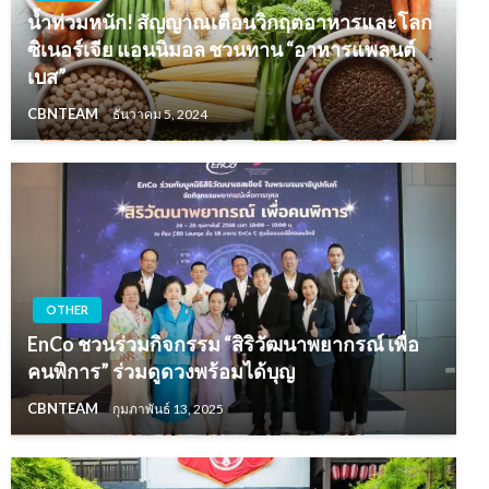
น้ำท่วมหนัก! สัญญาณเตือนวิกฤตอาหารและโลก
ซิเนอร์เจีย แอนนิมอล ชวนทาน “อาหารแพลนต์
เบส”
CBNTEAM
ธันวาคม 5, 2024
OTHER
EnCo ชวนร่วมกิจกรรม “สิริวัฒนาพยากรณ์ เพื่อ
คนพิการ” ร่วมดูดวงพร้อมได้บุญ
CBNTEAM
กุมภาพันธ์ 13, 2025