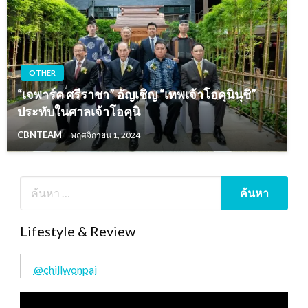
OTHER
“เจพาร์ค ศรีราชา” อัญเชิญ “เทพเจ้าโอคุนินุชิ”
ประทับในศาลเจ้าโอคุนิ
CBNTEAM
พฤศจิกายน 1, 2024
Lifestyle & Review
@chillwonpai