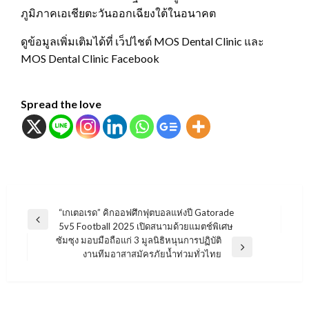
ภูมิภาคเอเชียตะวันออกเฉียงใต้ในอนาคต
ดูข้อมูลเพิ่มเติมได้ที่ เว็ปไชต์ MOS Dental Clinic และ
MOS Dental Clinic Facebook
Spread the love
แนะแนว
“เกเตอเรด” คิกออฟศึกฟุตบอลแห่งปี Gatorade
Previous
5v5 Football 2025 เปิดสนามด้วยแมตช์พิเศษ
เรื่อง
Post
ซัมซุง มอบมือถือแก่ 3 มูลนิธิหนุนการปฏิบัติ
Next
งานทีมอาสาสมัครภัยน้ำท่วมทั่วไทย
Post