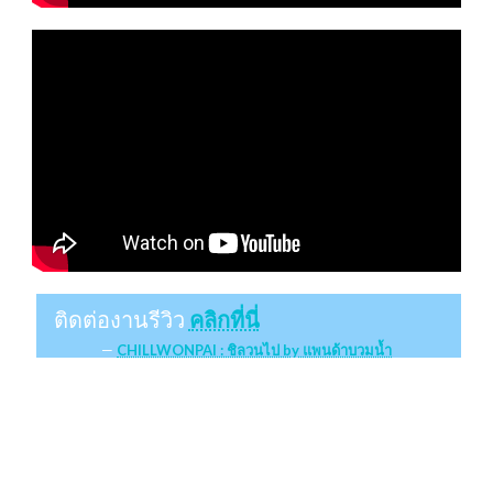
ติดต่องานรีวิว
คลิกที่นี่
CHILLWONPAI : ชิลวนไป by แพนด้าบวมน้ำ