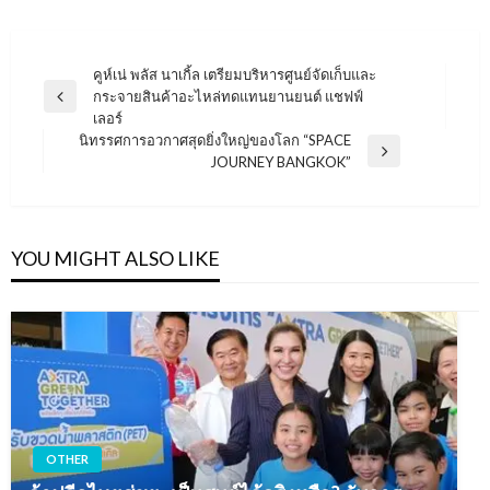
แนะแนว
คูห์เน่ พลัส นาเกิ้ล เตรียมบริหารศูนย์จัดเก็บและ
กระจายสินค้าอะไหล่ทดแทนยานยนต์ แชฟฟ์
เรื่อง
Previous
เลอร์
Post
นิทรรศการอวกาศสุดยิ่งใหญ่ของโลก “SPACE
Next
JOURNEY BANGKOK”
Post
YOU MIGHT ALSO LIKE
OTHER