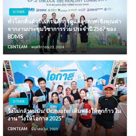
OTHER
ทั่วโลกตื่นตัวรับเทรนด์การดูแลสุขภาพเชิงคุณค่า
จากงานประชุมวิชาการร่วม ประจำปี 2567 ของ
BDMS
CBNTEAM
พฤศจิกายน 23, 2024
OTHER
วิ่งไม่กลัวผมมัน! Dr.master เติมพลังให้ทุกก้าว ใน
งาน “วิ่งให้โอกาส 2025”
CBNTEAM
มีนาคม 16, 2025