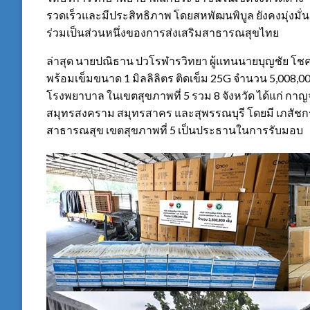
รวดเร็วและมีประสิทธิภาพ โดยสหพัฒนพิบูล ยังคงมุ่งมั
ร่วมเป็นส่วนหนึ่งของการส่งเสริมสาธารณสุขไทย
ล่าสุด นายปณิธาน ปวโรฬารวิทยา ผู้แทนนายบุญชัย โ
พร้อมเข็มขนาด 1 มิลลิลิตร ติดเข็ม 25G จำนวน 5,008,000
โรงพยาบาล ในเขตสุขภาพที่ 5 รวม 8 จังหวัด ได้แก่ กาญจ
สมุทรสงคราม สมุทรสาคร และสุพรรณบุรี โดยมี เภสัชก
สาธารณสุข เขตสุขภาพที่ 5 เป็นประธานในการรับมอบ