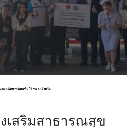
อกฉีดยาพร้อมเข็ม ให้ รพ. 13 จังหวัด
ส่งเสริมสาธารณสุข