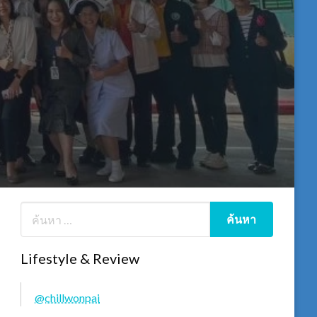
Lifestyle & Review
@chillwonpai