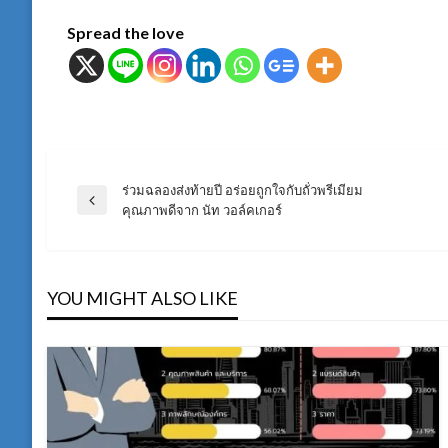
Spread the love
ร่วมฉลองส่งท้ายปี อร่อยถูกใจกับถั่วพรีเมียม
แนะแนว
Previous
คุณภาพดีจาก นัท วอล์คเกอร์
Post
เรื่อง
YOU MIGHT ALSO LIKE