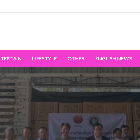
miss the world's movement.
NTERTAIN
LIFESTYLE
OTHER
ENGLISH NEWS