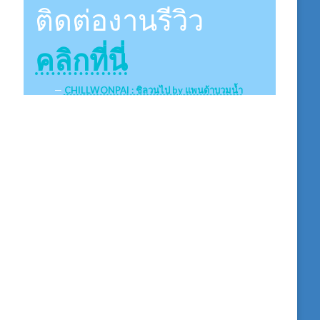
ติดต่องานรีวิว
คลิกที่นี่
CHILLWONPAI : ชิลวนไป by แพนด้าบวมน้ำ