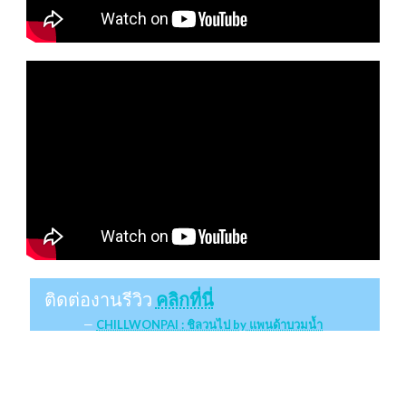
ติดต่องานรีวิว
คลิกที่นี่
CHILLWONPAI : ชิลวนไป by แพนด้าบวมน้ำ