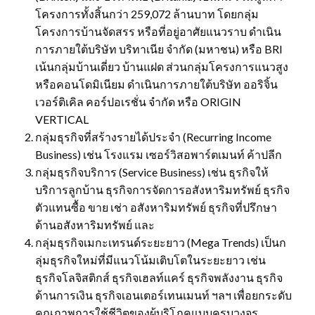
โครงการทั้งสิ้นกว่า 259,072 ล้านบาท โดยกลุ่ม
โครงการบ้านจัดสรร หรือที่อยู่อาศัยแนวราบ ดำเนิน
การภายใต้บริษัท บริทาเนีย จำกัด (มหาชน) หรือ BRI
เน้นกลุ่มบ้านเดี่ยว บ้านแฝด ส่วนกลุ่มโครงการแนวสูง
หรือคอนโดมิเนียม ดำเนินการภายใต้บริษัท ออริจิ้น
เวอร์ติเคิล คอร์ปอเรชั่น จำกัด หรือ ORIGIN
VERTICAL
กลุ่มธุรกิจที่สร้างรายได้ประจำ (Recurring Income
Business) เช่น โรงแรม เซอร์วิสอพาร์ตเมนท์ ค้าปลีก
กลุ่มธุรกิจบริการ (Service Business) เช่น ธุรกิจให้
บริการลูกบ้าน ธุรกิจการจัดการอสังหาริมทรัพย์ ธุรกิจ
ตัวแทนซื้อ ขาย เช่า อสังหาริมทรัพย์ ธุรกิจที่ปรึกษา
ด้านอสังหาริมทรัพย์ และ
กลุ่มธุรกิจเมกะเทรนด์ระยะยาว (Mega Trends) เป็นก
ลุ่มธุรกิจใหม่ที่มีแนวโน้มเติบโตในระยะยาว เช่น
ธุรกิจโลจิสติกส์ ธุรกิจเฮลท์แคร์ ธุรกิจพลังงาน ธุรกิจ
ด้านการเงิน ธุรกิจเอนเตอร์เทนเมนท์ ฯลฯ เพื่อยกระดับ
คุณภาพการใช้ชีวิตของผู้บริโภคแบบครบวงจร