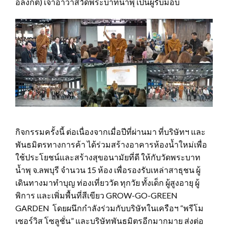
อลงกต) เจ้าอาวาสวัดพระบาทน้ำพุ เป็นผู้รับมอบ
กิจกรรมครั้งนี้ ต่อเนื่องจากเมื่อปีที่ผ่านมา ที่บริษัทฯ และ
พันธมิตรทางการค้า ได้ร่วมสร้างอาคารห้องน้ำใหม่เพื่อ
ใช้ประโยชน์และสร้างสุขอนามัยที่ดี ให้กับวัดพระบาท
น้ำพุ จ.ลพบุรี จำนวน 15 ห้อง เพื่อรองรับเหล่าสาธุชน ผู้
เดินทางมาทำบุญ ท่องเที่ยววัด ทุกวัย ทั้งเด็ก ผู้สูงอายุ ผู้
พิการ และเพิ่มพื้นที่สีเขียว GROW-GO-GREEN
GARDEN โดยผนึกกำลังร่วมกับบริษัทในเครือฯ “พรีโม
เซอร์วิส โซลูชั่น” และบริษัทพันธมิตรอีกมากมาย ส่งต่อ