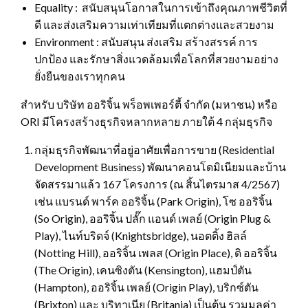
Equality : สนับสนุนโอกาสในการเข้าถึงคุณภาพชีวิตที่
ดี และส่งเสริมความเท่าเทียมที่แตกต่างและสวยงาม
Environment : สนับสนุน ส่งเสริม สร้างสรรค์ การ
ปกป้อง และรักษาสิ่งแวดล้อมเพื่อโลกที่สวยงามอย่าง
ยั่งยืนของเราทุกคน
สำหรับ บริษัท ออริจิ้น พร็อพเพอร์ตี้ จำกัด (มหาชน) หรือ
ORI มีโครงสร้างธุรกิจหลากหลาย ภายใต้ 4 กลุ่มธุรกิจ
กลุ่มธุรกิจพัฒนาที่อยู่อาศัยเพื่อการขาย (Residential
Development Business) พัฒนาคอนโดมิเนียมและบ้าน
จัดสรรมาแล้ว 167 โครงการ (ณ สิ้นไตรมาส 4/2567)
เช่น แบรนด์ พาร์ค ออริจิ้น (Park Origin), โซ ออริจิ้น
(So Origin), ออริจิ้น ปลั๊ก แอนด์ เพลย์ (Origin Plug &
Play), ไนท์บริดจ์ (Knightsbridge), นอตติ้ง ฮิลล์
(Notting Hill), ออริจิ้น เพลส (Origin Place), ดิ ออริจิ้น
(The Origin), เคนซิงตัน (Kensington), แฮมป์ตัน
(Hampton), ออริจิ้น เพลย์ (Origin Play), บริกซ์ตัน
(Brixton) และ บริทาเนีย (Britania) เป็นต้น รวมมูลค่า