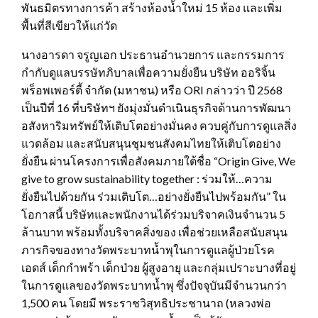
พันธมิตรทางการค้า สร้างห้องน้ำใหม่ 15 ห้อง และเพิ่ม
พื้นที่สีเขียวให้แก่วัด
นางอารดา จรูญเอก ประธานอำนวยการ และกรรมการ
กำกับดูแลบรรษัทภิบาลเพื่อความยั่งยืน บริษัท ออริจิ้น
พร็อพเพอร์ตี้ จำกัด (มหาชน) หรือ ORI กล่าวว่า ปี 2568
เป็นปีที่ 16 ที่บริษัทฯ ยังมุ่งมั่นดำเนินธุรกิจด้านการพัฒนา
อสังหาริมทรัพย์ให้เติบโตอย่างมั่นคง ควบคู่กับการดูแลสิ่ง
แวดล้อม และสนับสนุนชุมชนสังคมไทยให้เติบโตอย่าง
ยั่งยืน ผ่านโครงการเพื่อสังคมภายใต้ชื่อ “Origin Give, We
give to grow sustainability together : ร่วมให้…ความ
ยั่งยืนไปด้วยกัน ร่วมเติบโต…อย่างยั่งยืนไปพร้อมกัน” ใน
โอกาสนี้ บริษัทและพนักงานได้ร่วมบริจาคเงินจำนวน 5
ล้านบาท พร้อมทั้งบริจาคสิ่งของ เพื่อช่วยเหลือสนับสนุน
ภารกิจของทางวัดพระบาทน้ำพุในการดูแลผู้ป่วยโรค
เอดส์ เด็กกำพร้า เด็กป่วย ผู้สูงอายุ และกลุ่มเปราะบางที่อยู่
ในการดูแลของวัดพระบาทน้ำพุ ซึ่งปัจจุบันมีจำนวนกว่า
1,500 คน โดยมี พระราชวิสุทธิประชานาถ (หลวงพ่อ