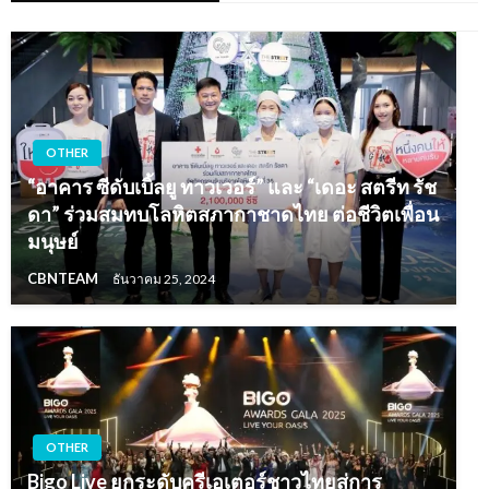
OTHER
“อาคาร ซีดับเบิ้ลยู ทาวเวอร์” และ “เดอะ สตรีท รัช
ดา” ร่วมสมทบโลหิตสภากาชาดไทย ต่อชีวิตเพื่อน
มนุษย์
CBNTEAM
ธันวาคม 25, 2024
OTHER
Bigo Live ยกระดับครีเอเตอร์ชาวไทยสู่การ