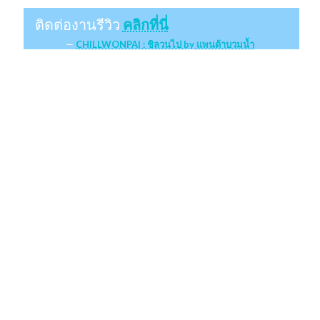
ติดต่องานรีวิว
คลิกที่นี่
CHILLWONPAI : ชิลวนไป by แพนด้าบวมน้ำ