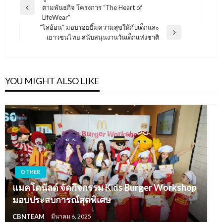
ตามพันธกิจ โครงการ “The Heart of
เรื่อง
Previous
LifeWear”
Post
“ไลอ้อน” มอบรอยยิ้มความสุขให้กับเด็กและ
Next
เยาวชนไทย สนับสนุนงานวันเด็กแห่งชาติ
Post
YOU MIGHT ALSO LIKE
OTHER
แมคโดนัลด์ จัดกิจกรรม Kids Burger Workshop
มอบประสบการณ์สุดพิเศษ
CBNTEAM
มีนาคม 6, 2025