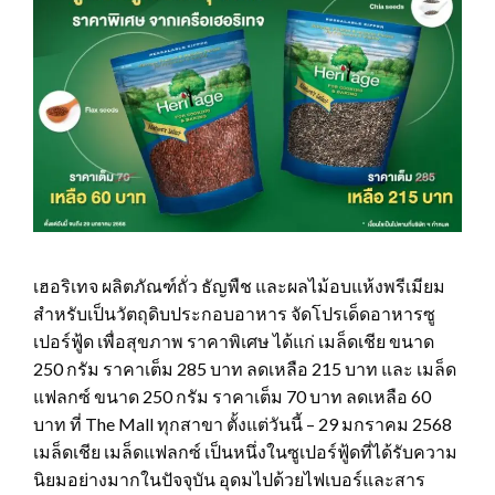
เฮอริเทจ ผลิตภัณฑ์ถั่ว ธัญพืช และผลไม้อบแห้งพรีเมียม
สำหรับเป็นวัตถุดิบประกอบอาหาร จัดโปรเด็ดอาหารซู
เปอร์ฟู้ด เพื่อสุขภาพ ราคาพิเศษ ได้แก่ เมล็ดเชีย ขนาด
250 กรัม ราคาเต็ม 285 บาท ลดเหลือ 215 บาท และ เมล็ด
แฟลกซ์ ขนาด 250 กรัม ราคาเต็ม 70 บาท ลดเหลือ 60
บาท ที่ The Mall ทุกสาขา ตั้งแต่วันนี้ – 29 มกราคม 2568
เมล็ดเชีย เมล็ดแฟลกซ์ เป็นหนึ่งในซูเปอร์ฟู้ดที่ได้รับความ
นิยมอย่างมากในปัจจุบัน อุดมไปด้วยไฟเบอร์และสาร