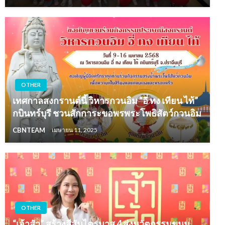
OTHER
เทศกาลสงกรานต์นี้ วิหารกวนอิม “อี่ ทง เทียน ไท้”
กบินทร์บุรี ชวนสักการะขอพรพระโพธิสัตว์กวนอิม
CBNTEAM
เมษายน 11, 2025
OTHER
“เจ้าสัว” สร้างสีสันไตรมาส 4 ส่งนวัตกรรมขนม