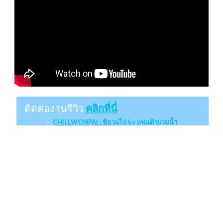
ติดต่องานรีวิว
คลิกที่นี่
CHILLWONPAI : ชิลวนไป by แพนด้าบวมน้ำ