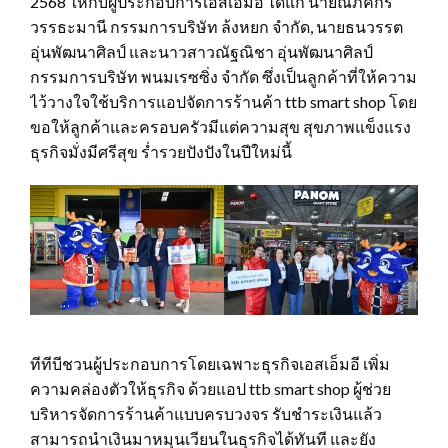
2568 ให้กับผู้ประกอบการเอสเอ็มอี ได้แก่ นายณภคกร
วรรธะมานี กรรมการบริษัท ล้งหยก จำกัด, นายธนวรรต
อุ่นพัฒนาศิลป์ และนาวสาวณัฐณิชา อุ่นพัฒนาศิลป์
กรรมการบริษัท พนมเรซซิ่ง จำกัด ซึ่งเป็นลูกค้าที่ให้ความ
ไว้วางใจใช้บริการแอปจัดการร้านค้า ttb smart shop โดย
ขอให้ลูกค้าและครอบครัวมีแต่ความสุข สุขภาพแข็งแรง
ธุรกิจมั่งมีศรีสุข ร่ำรวยปังปังในปีใหม่นี้
ทีทีบีชวนผู้ประกอบการโดยเฉพาะธุรกิจเอสเอ็มอี เพิ่ม
ความคล่องตัวให้ธุรกิจ ด้วยแอป ttb smart shop ผู้ช่วย
บริหารจัดการร้านค้าแบบครบวงจร รับชำระเงินแล้ว
สามารถนำเงินมาหมุนเวียนในธุรกิจได้ทันที และยัง