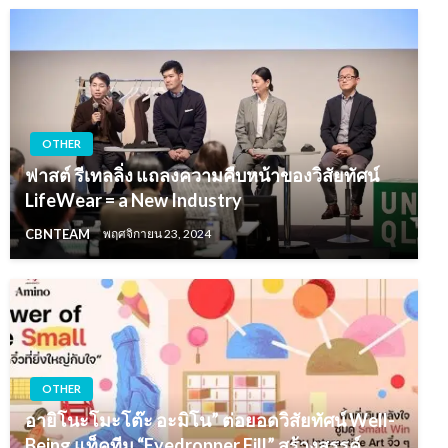
OTHER
ฟาสต์ รีเทลลิ่ง แถลงความคืบหน้าของวิสัยทัศน์
LifeWear = a New Industry
CBNTEAM
พฤศจิกายน 23, 2024
OTHER
อายิโนะโมะโต๊ะ อะมิโน” ต่อยอดวิสัยทัศน์ Well-
Being แท็คทีม “Eyedropper Fill” สร้างสรรค์