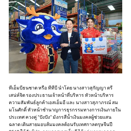
ทีเอ็มบีธนชาต หรือ ทีทีบี นำโดย นางสาวสุกัญญา ตรี
เสน่ห์จิต รองประธานเจ้าหน้าที่บริหาร หัวหน้าบริหาร
ความสัมพันธ์ลูกค้าเอสเอ็มอี และ นางสาวสุภาภรณ์ สม
มโนศักดิ์ หัวหน้าชำนาญการธุรกรรมทางการเงินภายใน
ประเทศ ควงคู่ “ปังปัง” มังกรสีน้ำเงินมงคลผู้ช่วยแสน
ฉลาด เดินสายมอบส้มมงคลต้อนรับเทศกาลตรุษจีนปี