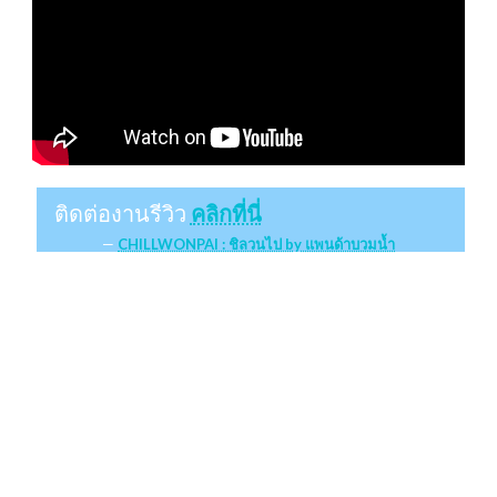
ติดต่องานรีวิว
คลิกที่นี่
CHILLWONPAI : ชิลวนไป by แพนด้าบวมน้ำ