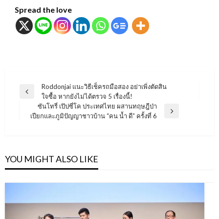
Spread the love
แนะแนว
Roddonjai แนะวิธีเช็ครถมือสอง อย่าเพิ่งตัดสิน
Previous
ใจซื้อ หากยังไม่ได้ตรวจ 5 เรื่องนี้!
เรื่อง
Post
ซันโทรี่ เป๊ปซี่โค ประเทศไทย ผสานทฤษฎีป่า
Next
เปียกและภูมิปัญญาชาวบ้าน “คน น้ำ ดี” ครั้งที่ 6
Post
YOU MIGHT ALSO LIKE