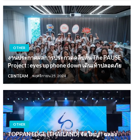
OTHER
งานประกาศผลการประกวดคลิปสั้น The PAUSE
Project : eyes up phone down เดินเท้าปลอดภัย
CBNTEAM
พฤศจิกายน 25, 2024
OTHER
TOPPAN EDGE (THAILAND) จัดใหญ่!! ฉลอง