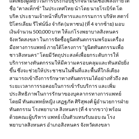
แต่เพียงผู้เดียวในการประกอบธุรกิจน้ำมันเชื้อเพลิงภายใต้
ชื่อ “คาลเท็กซ์” ในประเทศไทย นำโดย นายโรเบิร์ต โด
บริค ประธานเจ้าหน้าที่บริหารและกรรมการ บริษัท สตาร์
ปิโตรเลียม รีไฟน์นิ่ง จำกัด (มหาชน) (ที่ 4 จากซ้าย) มอบ
เงินจำนวน 500,000 บาท ให้แก่โรงพยาบาลสิงหนคร
จังหวัดสงขลา ในการจัดซื้อยูนิตทันตกรรมพร้อมเครื่อง
มือทางการแพทย์ ภายใต้โครงการ “ยูนิตทันตกรรมเพื่อ
ชาวสิงหนคร” โดยมีวัตถุประสงค์เพื่อยกระดับการให้
บริการทางทันตกรรมให้มีความครอบคลุมและทันสมัยยิ่ง
ขึ้น ซึ่งจะช่วยให้ประชาชนในพื้นที่และพื้นที่ใกล้เคียง
สามารถเข้าถึงการรักษาทางทันตกรรมได้อย่างทั่วถึง ลด
ระยะเวลาการรอคอยในการเข้ารับบริการ และเพิ่ม
ประสิทธิภาพในการรักษาของบุคลากรทางการแพทย์
โดยมี ทันตแพทย์หญิง เสฏฐภัค ศิริสุพงศ์ ผู้อำนวยการฝ่าย
ทันตกรรม โรงพยาบาล สิงหนคร (ที่ 4 จากขวา) พร้อม
ด้วยคณะผู้บริหาร แพทย์ เป็นตัวแทนรับมอบ ณ โรง
พยาบาลสิงหนคร อำเภอสิงหนคร จังหวัดสงขลา