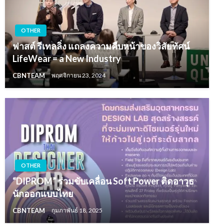
OTHER
ฟาสต์ รีเทลลิ่ง แถลงความคืบหน้าของวิสัยทัศน์
LifeWear = a New Industry
CBNTEAM
พฤศจิกายน 23, 2024
OTHER
“DIPROM” ร่วมขับเคลื่อน Soft Power ติดอาวุธ
นักออกแบบไทย
CBNTEAM
กุมภาพันธ์ 18, 2025