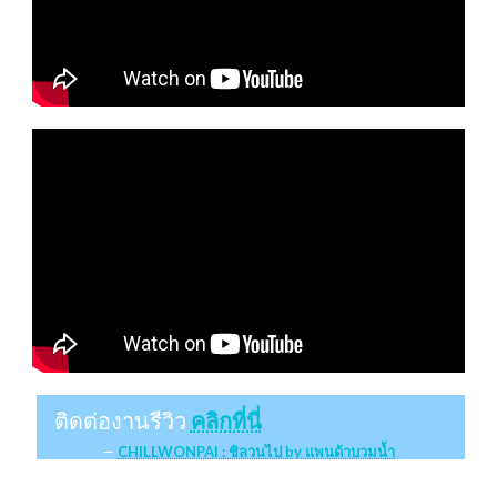
ติดต่องานรีวิว
คลิกที่นี่
CHILLWONPAI : ชิลวนไป by แพนด้าบวมน้ำ