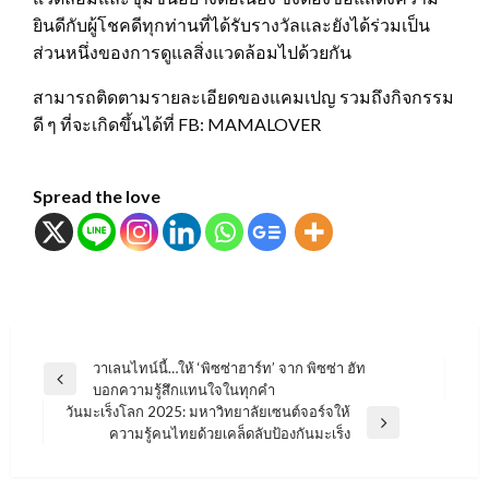
ยินดีกับผู้โชคดีทุกท่านที่ได้รับรางวัลและยังได้ร่วมเป็น
ส่วนหนึ่งของการดูแลสิ่งแวดล้อมไปด้วยกัน
สามารถติดตามรายละเอียดของแคมเปญ รวมถึงกิจกรรม
ดี ๆ ที่จะเกิดขึ้นได้ที่ FB: MAMALOVER
Spread the love
แนะแนว
วาเลนไทน์นี้…ให้ ‘พิซซ่าฮาร์ท’ จาก พิซซ่า ฮัท
Previous
บอกความรู้สึกแทนใจในทุกคำ
เรื่อง
Post
วันมะเร็งโลก 2025: มหาวิทยาลัยเซนต์จอร์จให้
Next
ความรู้คนไทยด้วยเคล็ดลับป้องกันมะเร็ง
Post