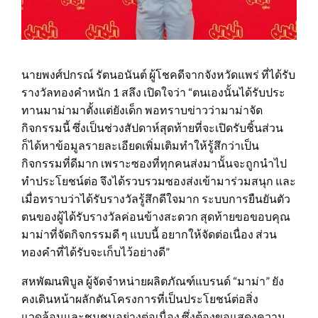
นายพงศ์ปกรณ์ รัตนอนันต์ ผู้โชคดีจากจังหวัดแพร่ ที่ได้รับ
รางวัลทองคำหนัก 1 สลึง เปิดใจว่า “ตนเองนั้นได้รับประ
ทานมาม่ามาตั้งแต่ยังเด็ก พอทราบข่าวว่ามาม่าจัด
กิจกรรมนี้ ซึ่งเป็นช่วงสัปดาห์สุดท้ายที่จะเปิดรับชิ้นส่วน
ก็ได้หาข้อมูลรายละเอียดเพิ่มเติมทำให้รู้สึกว่าเป็น
กิจกรรมที่ดีมาก เพราะซองที่ทุกคนส่งมานั้นจะถูกนำไป
ทำประโยชน์ต่อ จึงได้รวบรวมซองส่งเข้ามาร่วมสนุก และ
เมื่อทราบว่าได้รับรางวัลรู้สึกดีใจมาก ระบบการยืนยันตัว
ตนของผู้ได้รับรางวัลค่อนข้างสะดวก สุดท้ายขอขอบคุณ
มาม่าที่จัดกิจกรรมดี ๆ แบบนี้ อยากให้จัดต่อเนื่อง ส่วน
ทองคำที่ได้รับจะเก็บไว้อย่างดี”
สหพัฒนพิบูล ผู้จัดจำหน่ายผลิตภัณฑ์แบรนด์ “มาม่า” ยัง
คงเดินหน้าผลักดันโครงการที่เป็นประโยชน์ต่อสิ่ง
แวดล้อมและชุมชนอย่างต่อเนื่อง ซึ่งต้องขอแสดงความ