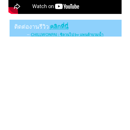
ติดต่องานรีวิว
คลิกที่นี่
CHILLWONPAI : ชิลวนไป by แพนด้าบวมน้ำ