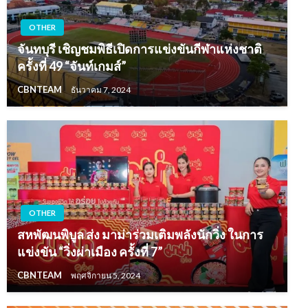
OTHER
จันทบุรี เชิญชมพิธีเปิดการแข่งขันกีฬาแห่งชาติ
ครั้งที่ 49 “จันท์เกมส์”
CBNTEAM
ธันวาคม 7, 2024
OTHER
สหพัฒนพิบูล ส่ง มาม่าร่วมเติมพลังนักวิ่ง ในการ
แข่งขัน “วิ่งผ่าเมือง ครั้งที่ 7”
CBNTEAM
พฤศจิกายน 5, 2024