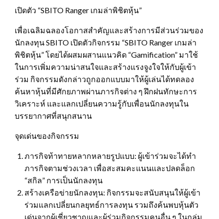
เปิดตัว “SBITO Ranger เกมล่าพิชิตหุ้น”
เพื่อเฉลิมฉลองโอกาสสำคัญและสร้างการมีส่วนร่วมของ
นักลงทุน SBITO เปิดตัวกิจกรรม “SBITO Ranger เกมล่า
พิชิตหุ้น” โดยได้ผสมผสานแนวคิด “Gamification” มาใช้
ในการเพิ่มความน่าสนใจและสร้างแรงจูงใจให้กับผู้เข้า
ร่วม กิจกรรมดังกล่าวถูกออกแบบมาให้ผู้เล่นได้ทดลอง
ค้นหาหุ้นที่มีศักยภาพผ่านภารกิจต่าง ๆ ฝึกฝนทักษะการ
วิเคราะห์ และแลกเปลี่ยนความรู้กับเพื่อนนักลงทุนใน
บรรยากาศที่สนุกสนาน
จุดเด่นของกิจกรรม
ภารกิจท้าทายหลากหลายรูปแบบ: ผู้เข้าร่วมจะได้ทำ
ภารกิจตามช่วงเวลา เพื่อสะสมคะแนนและปลดล็อก
“สกิล” การเป็นนักลงทุน
สร้างเครือข่ายนักลงทุน: กิจกรรมจะสนับสนุนให้ผู้เข้า
ร่วมแลกเปลี่ยนกลยุทธ์การลงทุน รวมถึงค้นพบหุ้นตัว
เด่นจากผู้เชี่ยวชาญและผู้ร่วมกิจกรรมคนอื่น ๆ ในกลุ่ม