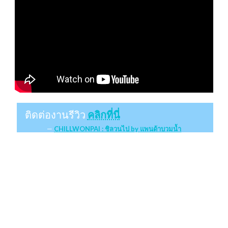
ติดต่องานรีวิว
คลิกที่นี่
CHILLWONPAI : ชิลวนไป by แพนด้าบวมน้ำ