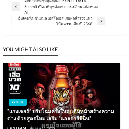
แนะแนว
จัดการประชุมสุดยอด One NTT DATA
Summit เปิดเวทีชูพลังแห่งการเปลี่ยนแปลงของ
เรื่อง
Previous
AI
Post
อินเตอร์เนชั่นแนล เอสโอเอส เผยผลสำรวจแนว
Next
โน้มความเสี่ยงปี 2568
Post
YOU MIGHT ALSO LIKE
OTHER
“แรงเจอร์” ปรับโฉมครั้งใหญ่ เดินหน้าสร้างความ
ต่าง ด้วยสูตรใหม่ เสริม “แอลอาร์จีนีน”
CBNTEAM
มีนาคม 15, 2025