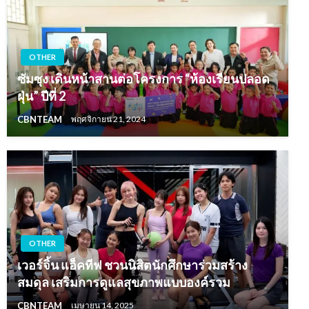
OTHER
ซัมซุง เดินหน้าสานต่อโครงการ “ห้องเรียนปลอด
ฝุ่น” ปีที่ 2
CBNTEAM
พฤศจิกายน 21, 2024
OTHER
เวอร์จิ้น แอ็คทีฟ ชวนนิสิตนักศึกษาร่วมสร้าง
สมดุล เสริมการดูแลสุขภาพแบบองค์รวม
CBNTEAM
เมษายน 14, 2025