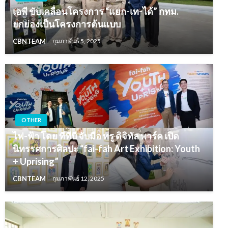
เอพี ขับเคลื่อนโครงการ “แยก-เท-ได้” กทม.
ยกย่องเป็นโครงการต้นแบบ
CBNTEAM
กุมภาพันธ์ 5, 2025
OTHER
ไฟ-ฟ้า โดย ทีทีบี จับมือ ทรู ดิจิทัล พาร์ค เปิด
นิทรรศการศิลปะ “fai-fah Art Exhibition: Youth
+ Uprising”
CBNTEAM
กุมภาพันธ์ 12, 2025