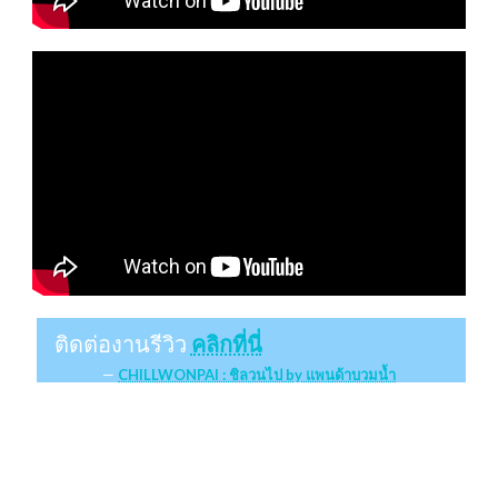
ติดต่องานรีวิว
คลิกที่นี่
CHILLWONPAI : ชิลวนไป by แพนด้าบวมน้ำ