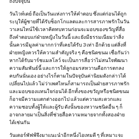
ถึงปัจจุบัน
วันไวท์เดย์ ถือเป็นวันแห่งการให้คำตอบ ซึ่งแต่ก่อนได้ถูก
ระบุให้ผู้ชายที่ได้รับช็อกโกแลตและการสารภาพรักในวัน
วาเลนไทน์ใช้เวลาคิดทบทวนก่อนจะมอบของขวัญที่สื่อ
ถึงคำตอบแก่ฝ่ายหญิงในวันนี้ และยังมีธรรมเนียมว่าสิ่ง
นั้นควรมีมูลค่ามากกว่าที่เคยได้รับ 3 เท่า อีกด้วย แต่สิ่งที่
ฝ่ายหญิงควรให้ความสำคัญจริง ๆ คือชนิดขนม เชื่อกันว่า
หากได้รับมาร์ชแมลโลว์ จะเป็นการสื่อว่าไม่สนใจพัฒนา
ความสัมพันธ์นี้ และการให้ลูกอมรสหวานคือการตกลง
คบกันนั่นเอง อย่างไรก็ตามในปัจจุบันค่านิยมดังกล่าวได้
เปลี่ยนไปแล้ว ไม่ว่าเพศไหนก็สามารถเป็นฝ่ายสารภาพรัก
และมอบของแทนใจก่อนได้ อีกทั้งของขวัญหรือชนิดขนม
ก็อาจมีความแตกต่างออกไป แล้วแต่ความสะดวกและ
ความชอบทั้งผู้ให้และผู้รับ ดังนั้นของหวานชนิดอื่น ๆ ก็
อาจกลายมาเป็นสิ่งที่ช่วยสื่อความหมายจากทั้งสองฝ่าย
ได้เช่นกัน
วันเดอร์พัฟฟ์จึงมาแนะนำอีกหนึ่งไอเทมดี ๆ ที่เหมาะจะ