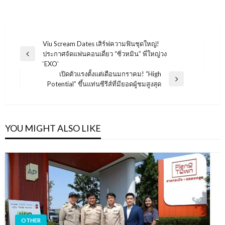
แนะแนว
Viu Scream Dates เสิร์ฟความฟินชุดใหญ่!
ประกาศจัดแฟนคอนเดี่ยว “ซิ่วหมิน” พี่ใหญ่วง
เรื่อง
Previous
‘EXO’
Post
เปิดตัวแรงตั้งแต่เดือนมกราคม! “High
Next
Potential” ขึ้นแท่นซีรีส์ที่มียอดผู้ชมสูงสุด
Post
YOU MIGHT ALSO LIKE
OTHER