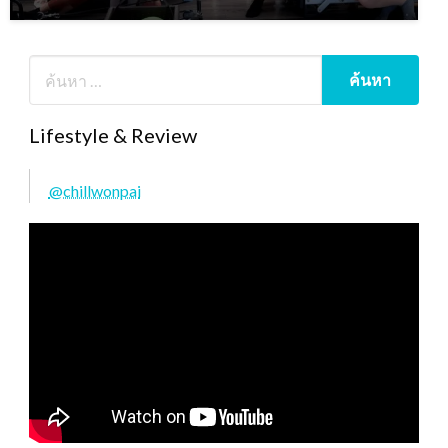
Lifestyle & Review
@chillwonpai