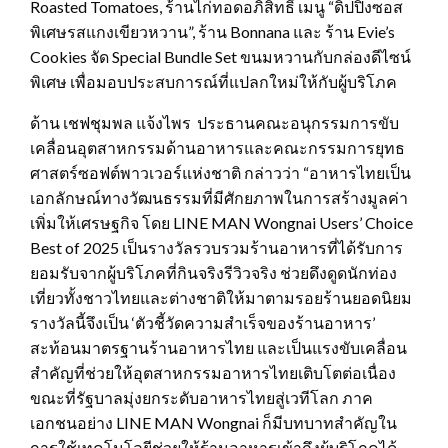
Roasted Tomatoes, ร้านไก่ทอดอภิสิทธิ์ เมนู “ดิปปิ้งซอส
พิเศษรสแกงเขียวหวาน”, ร้าน Bonnana และ ร้าน Evie’s
Cookies จัด Special Bundle Set ขนมหวานกับกล่องดีไซน์
พิเศษ เพื่อมอบประสบการณ์ที่แปลกใหม่ให้กับผู้บริโภค
ด้าน เชฟชุมพล แจ้งไพร ประธานคณะอนุกรรมการขับ
เคลื่อนอุตสาหกรรมด้านอาหารและคณะกรรมการยุทธ
ศาสตร์ซอฟต์พาวเวอร์แห่งชาติ กล่าวว่า “อาหารไทยเป็น
เอกลักษณ์ทางวัฒนธรรมที่มีศักยภาพในการสร้างมูลค่า
เพิ่มให้เศรษฐกิจ โดย LINE MAN Wongnai Users’ Choice
Best of 2025 เป็นรางวัลรวบรวมร้านอาหารที่ได้รับการ
ยอมรับจากผู้บริโภคที่กินจริงรีวิวจริง ช่วยดึงดูดนักท่อง
เที่ยวทั้งชาวไทยและต่างชาติให้มาตามรอยร้านยอดนิยม
รางวัลนี้จึงเป็น ‘ตัวชี้วัดความสำเร็จของร้านอาหาร’
สะท้อนมาตรฐานร้านอาหารไทย และเป็นแรงขับเคลื่อน
สำคัญที่ช่วยให้อุตสาหกรรมอาหารไทยเติบโตต่อเนื่อง
ขณะที่รัฐบาลมุ่งยกระดับอาหารไทยสู่เวทีโลก ภาค
เอกชนอย่าง LINE MAN Wongnai ก็มีบทบาทสำคัญใน
การใช้เทคโนโลยีช่วยให้ร้านอาหารเข้าถึงผู้บริโภคได้