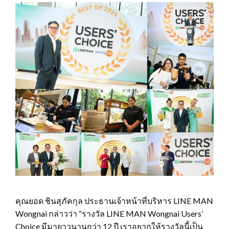
คุณยอด ชินสุภัคกุล ประธานเจ้าหน้าที่บริหาร LINE MAN
Wongnai กล่าวว่า “รางวัล LINE MAN Wongnai Users’
Choice มีมายาวนานกว่า 12 ปี เราอยากให้รางวัลนี้เป็น