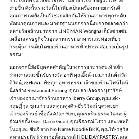
ง่ายขึ้น ดังนั้นรางวัลนี้ไม่เพียงเป็นเครื่องหมายการันตี
คุณภาพ แต่ยังเป็นตัวช่วยผลักดันให้ร้านอาหารทุกระดับ
พัฒนาคุณภาพและมาตรฐานนอกจากนี้งบการตลาดกว่า
หลายร้อยล้านบาทจาก LINE MAN Wongnai ก็ยังช่วยขับ
เคลื่อนเศรษฐกิจในอุตสาหกรรมอาหารและท่องเที่ยว
กระตุ้นการเติบโตของร้านอาหารทั่วประเทศอย่างเป็นรูป
ธรรม”
นอกจากนี้ยังมีบุคคลสำคัญในวงการอาหารตบเท้าเข้า
ร่วมงานและขึ้นรับรางวัล อาทิ คุณอิ๊งค์-ม.ล.ภาสันต์ สวัส
ดิวัตน์, เชฟแพม-พิชญา อุทารธรรม เจ้าของร้าน ไฟน์ไดน์
นิ่งอย่าง Restaurant Potong, คุณปลา-อัจฉรา บุรารักษ์
เจ้าของอาณาจักรร้านอาหาร iberry Group, คุณแต๋ง-
กฤษฏิ์กุล ชุมแก้ว และ คุณดุจดิว-ธีรวิวัฒน์ บุตรตะยา
เจ้าของร้านยำชื่อดัง After Yum, คุณระริน ธรรมวัฒนะ ผู้
ร่วมก่อตั้ง Guss Damn Good, คุณธีรกรณ์ ไรวา และ เชฟอิ
โนะอุเอะ ชินจิ จาก No Name Noodle BKK, คุณไท้-วสุวัส
คูหาเปรมกิจ ผู้ร่วมก่อตั้งแบรนด์ HOLIDAY PASTRY, คุณ