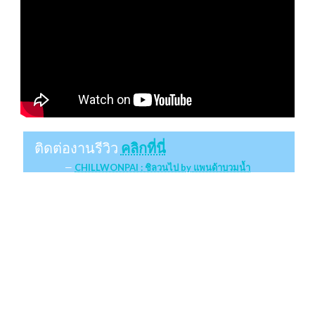
ติดต่องานรีวิว
คลิกที่นี่
CHILLWONPAI : ชิลวนไป by แพนด้าบวมน้ำ