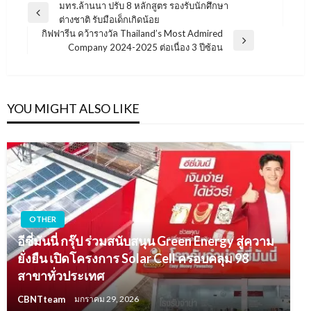
แนะแนว
มทร.ล้านนา ปรับ 8 หลักสูตร รองรับนักศึกษา
Previous
ต่างชาติ รับมือเด็กเกิดน้อย
เรื่อง
Post
กิฟฟารีน คว้ารางวัล Thailand’s Most Admired
Next
Company 2024-2025 ต่อเนื่อง 3 ปีซ้อน
Post
YOU MIGHT ALSO LIKE
OTHER
อีซี่มันนี่ กรุ๊ป ร่วมสนับสนุน Green Energy สู่ความ
ยั่งยืน เปิดโครงการ Solar Cell ครอบคลุม 98
สาขาทั่วประเทศ
CBNTteam
มกราคม 29, 2026