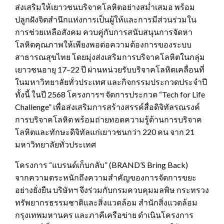
ส่งเสริมให้เยาวชนบริจาคโลหิตอย่างสม่ำเสมอ พร้อม
ปลูกฝังจิตสำนึกแห่งการเป็นผู้ให้และการมีส่วนร่วมใน
การช่วยเหลือสังคม ควบคู่กับการสนับสนุนการจัดหา
โลหิตคุณภาพให้เพียงพอต่อความต้องการของระบบ
สาธารณสุขไทย โดยมุ่งส่งเสริมการบริจาคโลหิตในกลุ่ม
เยาวชนอายุ 17–22 ปี ผ่านหน่วยรับบริจาคโลหิตเคลื่อนที่
ในมหาวิทยาลัยทั่วประเทศ และกิจกรรมประกวดประจำปี
ทั้งนี้ ในปี 2568 โครงการฯ จัดการประกวด “Tech for Life
Challenge” เพื่อส่งเสริมการสร้างสรรค์สื่อดิจิทัลรณรงค์
การบริจาคโลหิต พร้อมถ่ายทอดความรู้ด้านการบริจาค
โลหิตและทักษะดิจิทัลแก่เยาวชนกว่า 220 คน จาก 21
มหาวิทยาลัยทั่วประเทศ
โครงการ “แบรนด์เก็บกลับ” (BRAND’S Bring Back)
จากความตระหนักถึงความสำคัญของการจัดการขยะ
อย่างยั่งยืน บริษัทฯ จึงร่วมกับกรมควบคุมมลพิษ กระทรวง
ทรัพยากรธรรมชาติและสิ่งแวดล้อม สำนักสิ่งแวดล้อม
กรุงเทพมหานคร และภาคีเครือข่าย ดำเนินโครงการ