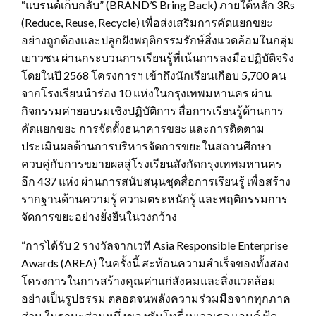
“แบรนด์เก็บกลับ” (BRAND’S Bring Back) ภายใต้หลัก 3Rs
(Reduce, Reuse, Recycle) เพื่อส่งเสริมการคัดแยกขยะ
อย่างถูกต้องและปลูกฝังพฤติกรรมรักษ์สิ่งแวดล้อมในกลุ่ม
เยาวชน ผ่านกระบวนการเรียนรู้ที่เน้นการลงมือปฏิบัติจริง
โดยในปี 2568 โครงการฯ เข้าถึงนักเรียนเกือบ 5,700 คน
จากโรงเรียนนำร่อง 10 แห่งในกรุงเทพมหานคร ผ่าน
กิจกรรมค่ายอบรมเชิงปฏิบัติการ สื่อการเรียนรู้ด้านการ
คัดแยกขยะ การจัดตั้งธนาคารขยะ และการติดตาม
ประเมินผลด้านการบริหารจัดการขยะในสถานศึกษา
ควบคู่กับการขยายผลสู่โรงเรียนสังกัดกรุงเทพมหานคร
อีก 437 แห่ง ผ่านการสนับสนุนชุดสื่อการเรียนรู้ เพื่อสร้าง
รากฐานด้านความรู้ ความตระหนักรู้ และพฤติกรรมการ
จัดการขยะอย่างยั่งยืนในวงกว้าง
“การได้รับ 2 รางวัลจากเวที Asia Responsible Enterprise
Awards (AREA) ในครั้งนี้ สะท้อนความสำเร็จของทั้งสอง
โครงการในการสร้างคุณค่าแก่สังคมและสิ่งแวดล้อม
อย่างเป็นรูปธรรม ตลอดจนพลังความร่วมมือจากทุกภาค
ส่วน ในฐานะส่วนหนึ่งของซันโทรี่ เบเวอเรจ แอนด์ ฟู้ด