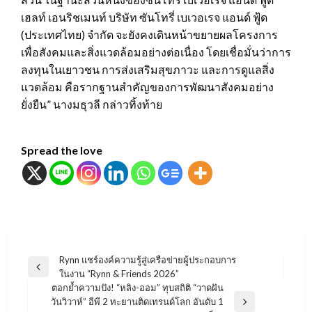
เฮลท์ เอนริชเมนท์ บริษัท ซันโทรี่ เบเวอเรจ แอนด์ ฟู้ด
(ประเทศไทย) จำกัด จะยังคงเดินหน้าขยายผลโครงการ
เพื่อสังคมและสิ่งแวดล้อมอย่างต่อเนื่อง โดยเชื่อมั่นว่าการ
ลงทุนในเยาวชน การส่งเสริมสุขภาวะ และการดูแลสิ่ง
แวดล้อม คือรากฐานสำคัญของการพัฒนาสังคมอย่าง
ยั่งยืน” นางมธุวลี กล่าวทิ้งท้าย
Spread the love
แนะแนว
Rynn แชร์องค์ความรู้สู่เครือข่ายผู้ประกอบการ
Previous
ในงาน “Rynn & Friends 2026”
เรื่อง
Post
ตอกย้ำความปัง! “หลิง-ออม” ทุบสถิติ “วาดฝัน
วันวิวาห์” อีพี 2 ทะยานติดเทรนด์โลก อันดับ 1
Next