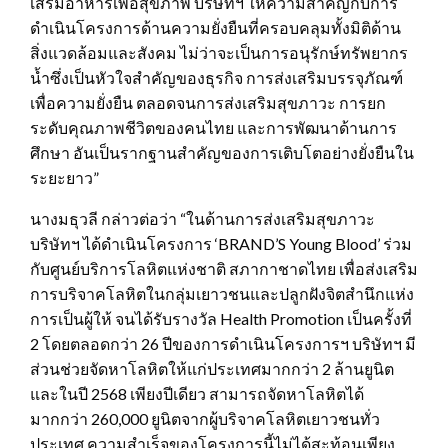
เสริมอาหารเพื่อสุขภาพ บริษัทฯ ให้ความสำคัญกับการ
ดำเนินโครงการด้านความยั่งยืนที่ครอบคลุมทั้งมิติด้าน
สิ่งแวดล้อมและสังคม ไม่ว่าจะเป็นการอนุรักษ์ทรัพยากร
น้ำซึ่งเป็นหัวใจสำคัญของธุรกิจ การส่งเสริมบรรจุภัณฑ์
เพื่อความยั่งยืน ตลอดจนการส่งเสริมสุขภาวะ การยก
ระดับคุณภาพชีวิตของคนไทย และการพัฒนาด้านการ
ศึกษา อันเป็นรากฐานสำคัญของการเติบโตอย่างยั่งยืนใน
ระยะยาว”
นางมธุวลี กล่าวต่อว่า “ในด้านการส่งเสริมสุขภาวะ
บริษัทฯ ได้ดำเนินโครงการ ‘BRAND’S Young Blood’ ร่วม
กับศูนย์บริการโลหิตแห่งชาติ สภากาชาดไทย เพื่อส่งเสริม
การบริจาคโลหิตในกลุ่มเยาวชนและปลูกฝังจิตสำนึกแห่ง
การเป็นผู้ให้ จนได้รับรางวัล Health Promotion เป็นครั้งที่
2 โดยตลอดกว่า 26 ปีของการดำเนินโครงการฯ บริษัทฯ มี
ส่วนช่วยจัดหาโลหิตให้แก่ประเทศมากกว่า 2 ล้านยูนิต
และในปี 2568 เพียงปีเดียว สามารถจัดหาโลหิตได้
มากกว่า 260,000 ยูนิตจากผู้บริจาคโลหิตเยาวชนทั่ว
ประเทศ ความสำเร็จของโครงการนี้ไม่ได้สะท้อนเพียง