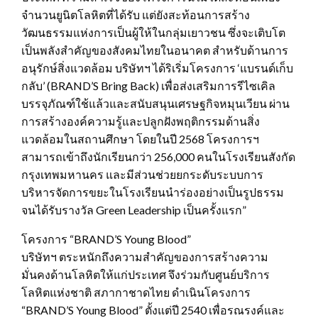
จำนวนยูนิตโลหิตที่ได้รับ แต่ยังสะท้อนการสร้าง
วัฒนธรรมแห่งการเป็นผู้ให้ในกลุ่มเยาวชน ซึ่งจะเติบโต
เป็นพลังสำคัญของสังคมไทยในอนาคต สำหรับด้านการ
อนุรักษ์สิ่งแวดล้อม บริษัทฯ ได้ริเริ่มโครงการ ‘แบรนด์เก็บ
กลับ’ (BRAND’S Bring Back) เพื่อส่งเสริมการรีไซเคิล
บรรจุภัณฑ์ใช้แล้วและสนับสนุนเศรษฐกิจหมุนเวียน ผ่าน
การสร้างองค์ความรู้และปลูกฝังพฤติกรรมด้านสิ่ง
แวดล้อมในสถานศึกษา โดยในปี 2568 โครงการฯ
สามารถเข้าถึงนักเรียนกว่า 256,000 คนในโรงเรียนสังกัด
กรุงเทพมหานคร และมีส่วนช่วยยกระดับระบบการ
บริหารจัดการขยะในโรงเรียนนำร่องอย่างเป็นรูปธรรม
จนได้รับรางวัล Green Leadership เป็นครั้งแรก”
โครงการ “BRAND’S Young Blood”
บริษัทฯ ตระหนักถึงความสำคัญของการสร้างความ
มั่นคงด้านโลหิตให้แก่ประเทศ จึงร่วมกับศูนย์บริการ
โลหิตแห่งชาติ สภากาชาดไทย ดำเนินโครงการ
“BRAND’S Young Blood” ตั้งแต่ปี 2540 เพื่อรณรงค์และ