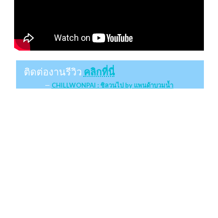
ติดต่องานรีวิว
คลิกที่นี่
CHILLWONPAI : ชิลวนไป by แพนด้าบวมน้ำ