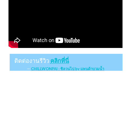
ติดต่องานรีวิว
คลิกที่นี่
CHILLWONPAI : ชิลวนไป by แพนด้าบวมน้ำ