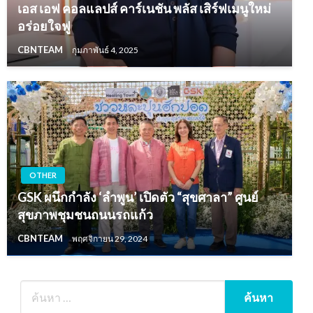
เอส เอฟ คอลแลปส์ คาร์เนชัน พลัส เสิร์ฟเมนูใหม่
อร่อยใจฟู
CBNTEAM
กุมภาพันธ์ 4, 2025
OTHER
GSK ผนึกกำลัง ‘ลำพูน’ เปิดตัว “สุขศาลา” ศูนย์
สุขภาพชุมชนถนนรถแก้ว
CBNTEAM
พฤศจิกายน 29, 2024