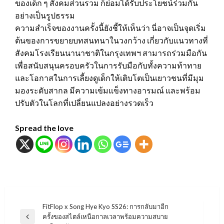
ของเด็ก ๆ สังคมส่วนรวม ก็ย่อมได้รับประโยชน์ร่วมกัน
อย่างเป็นรูปธรรม
ความสำเร็จของงานครั้งนี้ยังชี้ให้เห็นว่า นี่อาจเป็นจุดเริ่ม
ต้นของการขยายบทสนทนาในวงกว้าง เกี่ยวกับแนวทางที่
สังคมโรงเรียนนานาชาติในกรุงเทพฯ สามารถร่วมมือกัน
เพื่อสนับสนุนครอบครัวในการรับมือกับทั้งความท้าทาย
และโอกาสในการเลี้ยงดูเด็กให้เติบโตเป็นเยาวชนที่มีมุม
มองระดับสากล มีความเข้มแข็งทางอารมณ์ และพร้อม
ปรับตัวในโลกที่เปลี่ยนแปลงอย่างรวดเร็ว
Spread the love
แนะแนว
FitFlop x Song Hye Kyo SS26: การกลับมาอีก
ครั้งของสไตล์เหนือกาลเวลาพร้อมความสบาย
เรื่อง
Previous