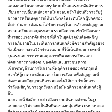
แสดงออกในหลากหลายรูปแบบ ตั้งแต่แรงกดดันด้านการ
เรียน การเปลี่ยนแปลงภายในครอบครัว ไปจนถึงการรับรู้
ข่าวสารหรือเหตุการณ์ที่น่ากังวลในระดับโลก ผู้ปกครอง
ที่เข้าร่วมการสัมมนาได้รับความรู้ในการสังเกตสัญญาณ
ความเครียดของบุตรหลาน รวมถึงความเข้าใจถึงแหล่ง
ที่มาของแรงกดดันต่าง ๆ ที่เด็กในยุคปัจจุบันต้องเผชิญ
การอภิปรายในประเด็นการกลั่นแกล้งมีความสำคัญอย่าง
ยิ่ง เนื่องจากงานวิจัยจำนวนมากชี้ให้เห็นถึงผลกระทบที่
รุนแรงและยาวนานต่อสุขภาพจิต ผลการเรียน และ
พัฒนาการทางสังคมของเด็กและเยาวชน ความ
เชี่ยวชาญด้านการวิเคราะห์พฤติกรรมของ ดร.ตฤณห์
ช่วยให้ผู้ปกครองมีแนวทางในการสังเกตทั้งสัญญาณที่
ชัดเจนและสัญญาณที่อาจมองเห็นได้ยาก ว่าเด็กอาจ
กำลังเผชิญกับการถูกรังแก หรือมีพฤติกรรมกลั่นแกล้งผู้
อื่น
นอกจากนี้ ยังมีการกล่าวถึงแรงกดดันทางสังคมในรูป
แบบต่าง ๆ ไม่ว่าจะเป็นอิทธิพลของกลุ่มเพื่อน บทบาทของ
สื่อสังคมออนไลน์ ตลอดจนความท้าทายด้านการค้นหา