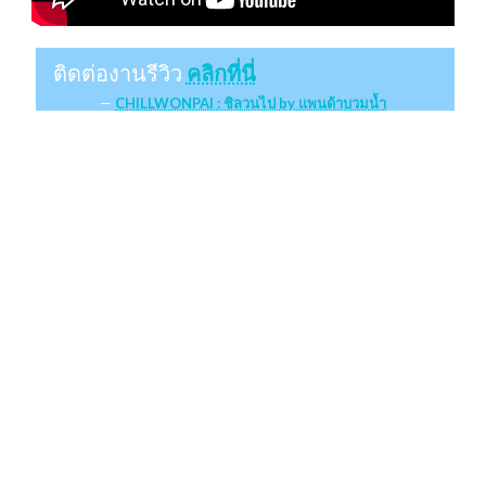
ติดต่องานรีวิว
คลิกที่นี่
CHILLWONPAI : ชิลวนไป by แพนด้าบวมน้ำ