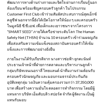
พัฒนาการทางด้านร่างกายและจิตใจ ผ่านการเรียนรู้นอก
ห้องเรียน พร้อมเชิญครอบครัวลูกค้า ในโปรแกรม
Customer First Club เข้าร่วมสัมผัสประสบการณ์สุดเอ็กซ์
คลูซีฟ นอกจากนี้ยังได้เปิดโอกาสให้น้อง ๆ และครอบครัว
ในมูลนิธิ ซี.ซี.เอฟ. เพื่อเด็กและเยาวชนฯ จากโครงการ
“SMART SEED” ภายใต้เครือข่ายระดับโลก The Human
Safety Net (THSN) จำนวน 10 ครอบครัว เข้าร่วมผจญภัย
เพื่อส่งเสริมความเข้มแข็งของสถาบันครอบครัวให้เข้ม
แข็งและการพัฒนาอย่างยั่งยืน
ภายในงานได้รับเกียรติจาก นางสาวช่อฟ้า ยุกตะนันท์
ประธานเจ้าหน้าที่ฝ่ายการตลาดและบริหารงานลูกค้า
กลุ่มบริษัทเจนเนอราลี่ ไทยแลนด์ นำทีมงานร่วมต้อนรับ
ครอบครัวนักผจญภัย และมอบกรมธรรม์ประกันภัย
อุบัติเหตุกลุ่ม วงเงินความคุ้มครองรวมกว่า 37,350,000
บาท เพื่อสร้างความมั่นใจ ตลอดการทำกิจกรรม โดยมีผู้
แทนจาก บริษัท เอ็มดับบลิว สปอร์ต จำกัด ผู้จัดงาน เป็นผู้
แทนรับมอบ