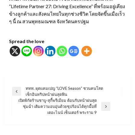
“Lifetime Partner 27: Driving Excellence” ที่พร้อมอยู่เคียง
ข้างลูกค้าและสังคมไทยในทุกช่วงชีวิต โดยจัดขึ้นเมื่อเร็ว
ๆ นี้ ณ สวนพุทธมณฑล จังหวัดนครปฐม
Spread the love
แนะแนว
ททท. ผุดแคมเปญ “LOVE Season” ชวนคนโสด
Previous
เช็กอินทริปหน้าฝนสุดฟิน
เรื่อง
Post
เปิดพิกัดร้านชาบู-สุกี้พรีเมียม ต้อนรับหน้าฝนสุด
ชุ่มฉ่ำ เติมความอบอุ่นด้วยซุปร้อนได้ทุกมื้อที่
Next
เดอะไนน์ เซ็นเตอร์ พระราม 9
Post