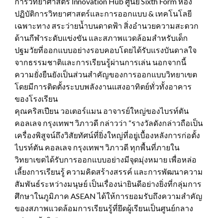
การวิทยาศาสตร์ Innovation Hub ศูนย์ Sixth Form ห้อง
ปฏิบัติการวิทยาศาสตร์และการออกแบบ & เทคโนโลยี
เฉพาะทาง สระว่ายน้ำบนดาดฟ้า สิ่งอำนวยความสะดวก
ด้านกีฬาระดับแข่งขัน และสภาพแวดล้อมสำหรับเด็ก
ปฐมวัยที่ออกแบบอย่างรอบคอบโดยได้รับแรงบันดาลใจ
จากธรรมชาติและการเรียนรู้ผ่านการเล่น นอกจากนี้
ความยั่งยืนยังเป็นส่วนสำคัญของการออกแบบวิทยาเขต
โดยมีการติดตั้งระบบพลังงานแสงอาทิตย์ทั่วทั้งอาคาร
ของโรงเรียน
คุณคริสเปียน วอเตอร์แมน อาจารย์ใหญ่ของไบรท์ตัน
คอลเลจ กรุงเทพฯ วิภาวดี กล่าวว่า “รางวัลดังกล่าวถือเป็น
เครื่องพิสูจน์ถึงวิสัยทัศน์ที่ยิ่งใหญ่ที่อยู่เบื้องหลังการก่อตั้ง
ไบรท์ตัน คอลเลจ กรุงเทพฯ วิภาวดี ทุกพื้นที่ภายใน
วิทยาเขตได้รับการออกแบบอย่างมีจุดมุ่งหมาย เพื่อหล่อ
เลี้ยงการเรียนรู้ ความคิดสร้างสรรค์ และการพัฒนาความ
สัมพันธ์ระหว่างมนุษย์ เป็นเรื่องน่ายินดีอย่างยิ่งที่กลุ่มการ
ศึกษาในภูมิภาค ASEAN ได้ให้การยอมรับถึงความสำคัญ
ของสภาพแวดล้อมการเรียนรู้ที่ยึดผู้เรียนเป็นศูนย์กลาง