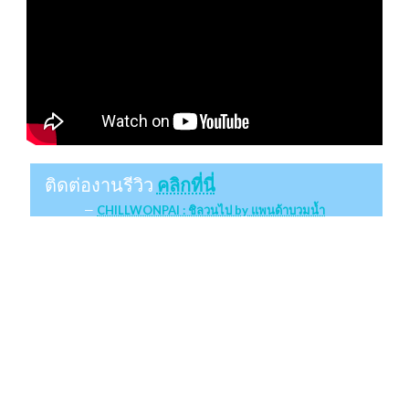
ติดต่องานรีวิว
คลิกที่นี่
CHILLWONPAI : ชิลวนไป by แพนด้าบวมน้ำ