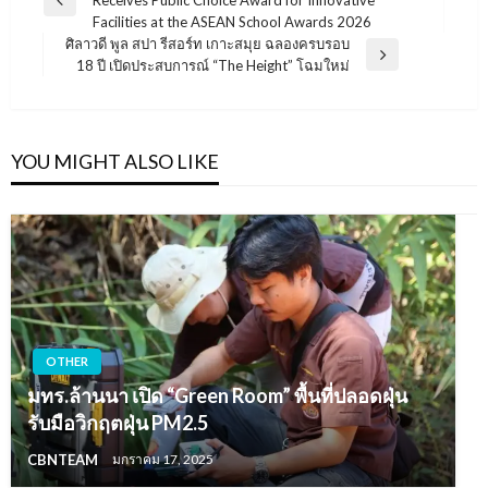
Receives Public Choice Award for Innovative
เรื่อง
Previous
Facilities at the ASEAN School Awards 2026
Post
ศิลาวดี พูล สปา รีสอร์ท เกาะสมุย ฉลองครบรอบ
Next
18 ปี เปิดประสบการณ์ “The Height” โฉมใหม่
Post
YOU MIGHT ALSO LIKE
OTHER
มทร.ล้านนา เปิด “Green Room” พื้นที่ปลอดฝุ่น
รับมือวิกฤตฝุ่น PM2.5
CBNTEAM
มกราคม 17, 2025