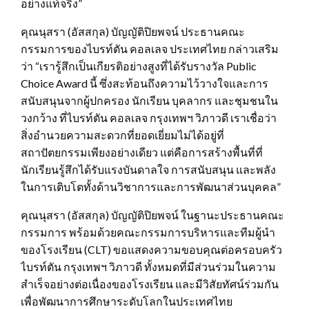
อย่างแท้จริง”
คุณนุสรา (อัสสกุล) บัญญัติปิยพจน์ ประธานคณะ
กรรมการของไบรท์ตัน คอลเลจ ประเทศไทย กล่าวเสริม
ว่า “เรารู้สึกเป็นเกียรติอย่างสูงที่ได้รับรางวัล Public
Choice Award นี้ ซึ่งสะท้อนถึงความไว้วางใจและการ
สนับสนุนจากผู้ปกครอง นักเรียน บุคลากร และชุมชนใน
วงกว้าง ที่ไบรท์ตัน คอลเลจ กรุงเทพฯ วิภาวดี เราเชื่อว่า
สิ่งอำนวยความสะดวกที่ยอดเยี่ยมไม่ได้อยู่ที่
สถาปัตยกรรมเพียงอย่างเดียว แต่คือการสร้างพื้นที่ที่
นักเรียนรู้สึกได้รับแรงบันดาลใจ การสนับสนุน และพลัง
ในการเติบโตทั้งด้านวิชาการและการพัฒนาส่วนบุคคล”
คุณนุสรา (อัสสกุล) บัญญัติปิยพจน์ ในฐานะประธานคณะ
กรรมการ พร้อมด้วยคณะกรรมการบริหารและทีมผู้นำ
ของโรงเรียน (CLT) ขอแสดงความขอบคุณต่อครอบครัว
ไบรท์ตัน กรุงเทพฯ วิภาวดี ทั้งหมดที่มีส่วนร่วมในความ
สำเร็จอย่างต่อเนื่องของโรงเรียน และมีวิสัยทัศน์ร่วมกัน
เพื่อพัฒนาการศึกษาระดับโลกในประเทศไทย