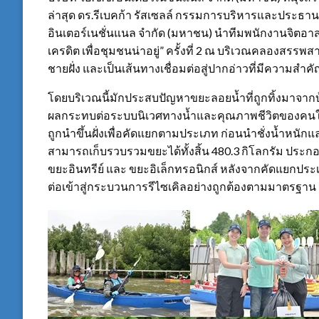
ล่าสุด ดร.รีเบคก้า รัสเซลล์ กรรมการบริหารและประธานเจ
อินเตอร์เนชั่นแนล จำกัด (มหาชน) นำทีมพนักงานจิตอาสา
เครดิต เพื่อชุมชนน่าอยู่” ครั้งที่ 2 ณ บริเวณคลองสรรพ
ชายฝั่ง และเป็นเส้นทางเชื่อมต่อสู่ปากอ่าวที่มีความส
โดยบริเวณนี้มักประสบปัญหาขยะลอยน้ำที่ถูกทิ้งมาจากบ
ผลกระทบต่อระบบนิเวศทางน้ำและคุณภาพชีวิตของคนใ
ถูกนำขึ้นฝั่งเพื่อคัดแยกตามประเภท ก่อนนำชั่งน้ำหนักแ
สามารถเก็บรวบรวมขยะได้ทั้งสิ้น 480.3 กิโลกรัม ปร
ขยะอินทรีย์ และ ขยะอิเล็กทรอนิกส์ หลังจากคัดแยกประ
ต่อเข้าสู่กระบวนการรีไซเคิลอย่างถูกต้องตามมาตรฐาน