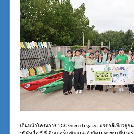
เดินหน้าโครงการ “ICC Green Legacy : มรดกสีเขียวสู่อนา
บริษัท ไอ.ซี.ซี. อินเตอร์เนชั่นแนล จำกัด (มหาชน) ที่มุ