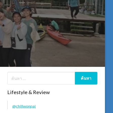
Lifestyle & Review
@chillwonpai