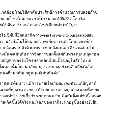
สิ่งแวดล้อม โดยใช้ค่าสัมประสิทธิ์การคำนวณการปล่อยก๊าซ
อยก๊าซเรือนกระจกได้ประมาณ 605.72 กิโลกรัม
606 ตันคาร์บอนไดออกไซด์เทียบเท่า (tCO₂e)
ไอ.ซี.ซี. ที่ยึดแนวคิด Moving Forward to Sustainability
ว่าความยั่งยืนไม่ได้หมายถึงแค่เพียงการเติบโตขององค์กร
ิ่งแวดล้อมรอบตัวด้วย เพราะหากสังคมและสิ่งแวดล้อมไม่
างมั่นคงเช่นกัน การจัดการขยะตั้งแต่ต้นทาง ก่อนหลุดรอด
เราพบปัญหาของไมโครพลาสติกที่ปนเปื้อนอยู่ในสัตว์ทะเล
หล่านั้นก็ย้อนกลับมาสู่ตัวเราเองอย่างหลีกเลี่ยงไม่ได้
้งหมดก็วนกลับมาสู่มนุษย์เช่นกันค่ะ”
ก้ปัญหาตั้งแต่ต้นทาง แม้การพายเรือเก็บขยะจะช่วยแก้ปัญหาที่
บ้านและที่ทำงาน ด้วยการคัดแยกขยะอย่างถูกต้อง และทิ้งขยะ
างแท้จริง เราเชื่อว่า หากทุกคนร่วมมือกันตั้งแต่วันนี้ ‘มรดก
เกิดขึ้นได้จริง และโลกของเราก็จะน่าอยู่ขึ้นอย่างยั่งยืน