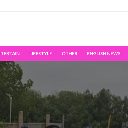
miss the world's movement.
NTERTAIN
LIFESTYLE
OTHER
ENGLISH NEWS