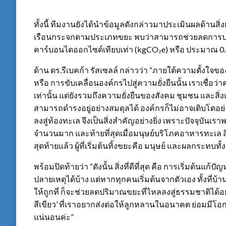
ทั้งนี้ ทีมงานยังได้นำข้อมูลดังกล่าวมาประเมินผลด้าน
เรือนกระจกตามประเภทขยะ พบว่าสามารถช่วยลดการปล่
คาร์บอนไดออกไซด์เทียบเท่า (kgCO₂e) หรือ ประมาณ 0.
ด้าน ดร.รีเบคก้า รัสเซลล์ กล่าวว่า “ภายใต้ความตั้งใจของ
หรือ การขับเคลื่อนองค์กรไปสู่ความยั่งยืนนั้น เราเชื่อ
เท่านั้น แต่ยังรวมถึงความยั่งยืนของสังคม ชุมชน และส
สามารถดำรงอยู่อย่างสมดุลได้ องค์กรก็ไม่อาจเติบโตอย่
ลงสู่ท้องทะเล จึงเป็นสิ่งสำคัญอย่างยิ่ง เพราะปัจจุบัน
จำนวนมาก และท้ายที่สุดเมื่อมนุษย์บริโภคอาหารทะเล สิ่งเ
สุดท้ายแล้ว ผู้ที่เริ่มต้นทิ้งขยะคือ มนุษย์ และผลกระทบทั
พร้อมปิดท้ายว่า “ดังนั้น สิ่งที่ดีที่สุด คือ การเริ่มต้นแ
ปลายเหตุได้บ้าง แต่หากทุกคนเริ่มต้นจากตัวเอง ทั้งที่
ให้ถูกที่ ก็จะช่วยลดปริมาณขยะที่ไหลลงสู่ธรรมชาติได้อย่
สีเขียว’ ที่เราอยากส่งต่อให้ลูกหลานในอนาคต ย่อมมีโอกาส
แน่นอนค่ะ”