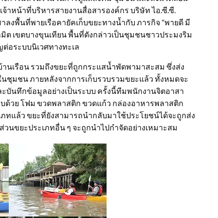
้าหน้าที่บริหารสายงานสื่อสารองค์กร บริษัท ไอ.ซี.ซี.
ลงพื้นที่พายเรือคายัคเก็บขยะทางน้ำกับ ภารกิจ “พายดี มี
สามิต เขตบางขุนเทียน พื้นที่ดังกล่าวเป็นชุมชนชาวประมงริม
ำคัญต่อระบบนิเวศทางทะเล
้านเรือน รวมถึงขยะที่ถูกกระแสน้ำพัดพามาสะสม ซึ่งส่ง
นชุมชน ภายหลังจากการเก็บรวบรวมขยะแล้ว ทั้งหมดจะ
ละบันทึกข้อมูลอย่างเป็นระบบ ครั้งนี้ทีมพนักงานจิตอาสา
ะกอบด้วย โฟม ขวดพลาสติก ขวดแก้ว กล่องอาหารพลาสติก
เภทแล้ว ขยะที่ยังสามารถนำกลับมาใช้ประโยชน์ได้จะถูกส่ง
 ส่วนขยะประเภทอื่น ๆ จะถูกนำไปกำจัดอย่างเหมาะสม