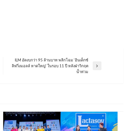
ILM อัดงบกว่า 95 ล้านบาท พลิกโฉม ‘อินเด็กซ์
ลิฟวิ่งมอลล์ หาดใหญ่’ ในรอบ 11 ปี หลังฝ่าวิกฤต
Next
น้ำท่วม
Post