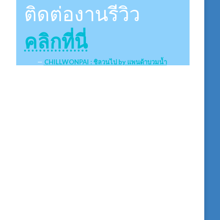
ติดต่องานรีวิว
คลิกที่นี่
CHILLWONPAI : ชิลวนไป by แพนด้าบวมน้ำ