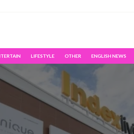
miss the world's movement.
NTERTAIN
LIFESTYLE
OTHER
ENGLISH NEWS