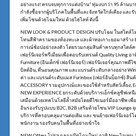
อย่างแรง! ครบจบทุกการแต่งบ้าน” ทุ่มงบกว่า 95 ล้านบาท
กำลังซื้อจากผู้บริโภคในพื้นที่และจังหวัดใกล้เคียง และร
เพิ่มโซนด้วยโฉมใหม่ ด้วยไฮไลท์ ดังนี้
NEW LOOK & PRODUCT DESIGN ปรับโฉม ในสไตล์โมเดิร
โทนสีฟ้าครามของท้องทะเล และผ้าทอเกาะยอมาสร้าง 
การณ์ช้อปอย่างลงตัว โดยรวมกลุ่มสินค้าครบทุกสไตล์คร
เฟอร์นิเจอร์พรีเมียมเพื่อตอบรับเทรนด์ Quality Living อาทิ
Furniture (อินเด็กซ์ เฟอร์นิเจอร์) เฟอร์นิเจอร์คุณภาพดีไซ
บิลต์อิน, ที่นอนคุณภาพ และแบรนด์ระดับกลางอย่าง Winne
ค่า และแบรนด์ระดับแมส Furinbox (เฟอร์อินบ็อกซ์) สินค้
ACCESSORY รวมอุปกรณ์และของใช้สำหรับสัตว์เลี้ยง, Eco
NEW EXPERIENCE ยกระดับด้วยบริการเอ็กซ์คลูซีฟเหน
เสมือนด้วยเทคโนโลยีล้ำสมัยโดยดีไซเนอร์มืออาชีพ เพื่
อินรองรับรูปแบบ B2C, B2B เสริมด้วยโซน VIP Lounge จุ
บริการที่ครอบคลุมงานต่อเติม และ ขนย้ายเฟอร์นิเจอร์โ
พนักงาน รองรับคนในพื้นที่อย่างเข้าใจ
NEW Offers โปรฯ ฉลองเปิดโฉมใหม่ อาทิ New ไอเทม, 