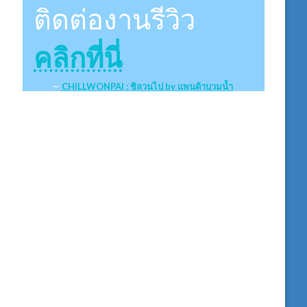
ติดต่องานรีวิว
คลิกที่นี่
CHILLWONPAI : ชิลวนไป by แพนด้าบวมน้ำ