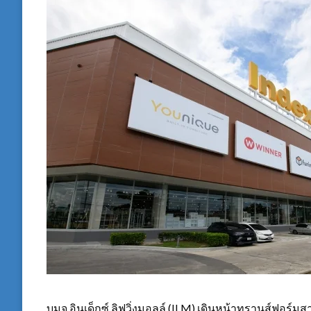
บมจ.อินเด็กซ์ ลิฟวิ่งมอลล์ (ILM) เดินหน้าทรานส์ฟอร์ม