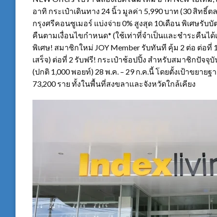
อาทิ กระเป๋าเดินทาง 24 นิ้ว มูลค่า 5,990 บาท (30 สิทธิ
กรุงศรีคอนซูเมอร์ แบ่งจ่าย 0% สูงสุด 10เดือน พิเศษรับบั
คืนตามเงื่อนไขกำหนด* (ใช้เท่าที่จำเป็นและชำระคืนได้
พิเศษ! สมาชิกใหม่ JOY Member รับทันที คุ้ม 2 ต่อ ต่อที
เสร็จ) ต่อที่ 2 รับฟรี! กระเป๋าช้อปปิ้ง สำหรับสมาชิกปั
(ปกติ 1,000 พอยท์) 28 พ.ค. – 29 ก.ค.นี้ โดยตั้งเป้าขยา
73,200 ราย ทั้งในพื้นที่สงขลาและจังหวัดใกล้เคียง