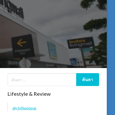
Lifestyle & Review
@chillwonpai