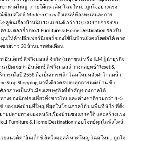
์ สาขาหาดใหญ่” ภายใต้แนวคิด ‘โฉมใหม่…ถูกใจอย่างแรง’
ณ์ช้อปสไตล์ Modern Cozy ดึงเสน่ห์ท้องทะเลและการ
โซลูชันเรื่องบ้านนับ 10 แบรนด์ กว่า 10,000 รายการ ตอบ
 ตร.ม. ตอกย้ำ No.1 Furniture & Home Destination รองรับ
ุนให้ค้าปลีกเฟอร์นิเจอร์ ของใช้ในบ้านยังคงโตต่อได้ คาด
ยอดขายราว 30 ล้านบาทต่อเดือน
ินเด็กซ์ ลิฟวิ่งมอลล์ จำกัด (มหาชน) หรือ ILM ผู้นำธุรกิจ
ปิดเผยว่า อินเด็กซ์ ลิฟวิ่งมอลล์ วางกลยุทธ์ ‘Reset &
ริการเมื่อปี 2558 ถือเป็นการพลิกโฉมใหม่หลังฝ่าวิกฤตน้ำ
 One Stop Shopping มาที่เดียวครบจบทุกการแต่งบ้าน ซึ่ง
ศักยภาพเป็นหัวเมืองเศรษฐกิจที่สำคัญของภาคใต้
ายทางของนักท่องเที่ยวทั้งชาวไทยและต่างชาติรวมกว่า 4–5
 ของแต่งบ้านที่ใหญ่ที่สุดในโซนภาคใต้ บนพื้นที่ 8 ไร่ ที่ตั้ง
ุดหมายปลายทางของคนรักเรื่องบ้านของภาคใต้ และสร้างแรง
o.1 Furniture & Home Destination ตอบโจทย์ทุกไลฟ์สไตล์
ด้วยแนวคิด “อินเด็กซ์ ลิฟวิ่งมอลล์ หาดใหญ่ โฉมใหม่…ถูกใจ