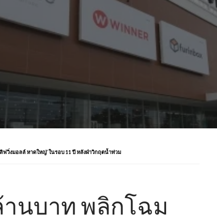
ลิฟวิ่งมอลล์ หาดใหญ่’ ในรอบ 11 ปี หลังฝ่าวิกฤตน้ำท่วม
 ล้านบาท พลิกโฉม