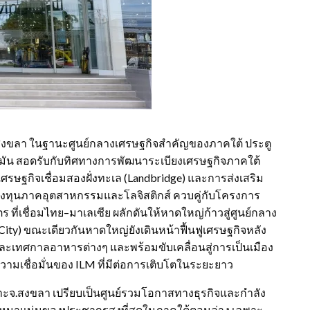
.สงขลา ในฐานะศูนย์กลางเศรษฐกิจสำคัญของภาคใต้ ประตู
ามัน สอดรับกับทิศทางการพัฒนาระเบียงเศรษฐกิจภาคใต้
ศรษฐกิจเชื่อมสองฝั่งทะเล (Landbridge) และการส่งเสริม
ลงทุนภาคอุตสาหกรรมและโลจิสติกส์ ควบคู่กับโครงการ
ี่เชื่อมไทย–มาเลเซีย ผลักดันให้หาดใหญ่ก้าวสู่ศูนย์กลาง
ity) ขณะเดียวกันหาดใหญ่ยังเดินหน้าฟื้นฟูเศรษฐกิจหลัง
 และเทศกาลอาหารต่างๆ และพร้อมขับเคลื่อนสู่การเป็นเมือง
วามเชื่อมั่นของ ILM ที่มีต่อการเติบโตในระยะยาว
พราะจ.สงขลา เปรียบเป็นศูนย์รวมโอกาสทางธุรกิจและกำลัง
ามหนาแน่นของประชากรสูงที่สุดในภาคใต้ตอนล่าง เฉพาะ