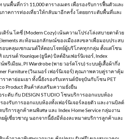
 บนพื้นที่กว่า 11,000 ตารางเมตร เพื่อรองรับการฟื้นตัวและ
ับภาคการท่องเที่ยวให้กลับมาอีกครั้ง โดยยกระดับพื้นที่และ
์น โคซี่ (Modern Cozy) เน้นความโปร่งโล่งสบายตาด้วย
Elements สะท้อนเอกลักษณ์ของเมืองสงขลาเพื่อมอบประสบ
อบคลุมเซกเมนต์ให้ตอบโจทย์ผู้บริโภคทุกกลุ่ม ตั้งแต่โซน
 แบรนด์ Younique (ยูนีค) บิลต์อินเฟอร์นิเจอร์, Index
น์พรีเมียม, PI Wardrobe (พาย วอร์ดโรบ) ระบบตู้เสื้อผ้ากึ่ง
r Furniture (วินเนอร์ เฟอร์นิเจอร์) คุณภาพควบคู่ราคาคุ้ม
าราคาย่อมเยา ทั้งนี้ยังรองรับเทรนด์ปัจจุบันกับโซน PET
 Product สินค้าส่งเสริมความยั่งยืน
ือระดับ กับ DESIGN STUDIO โซนบริการออกแบบห้อง
อรองรับการออกแบบห้องทั้งเฟอร์นิเจอร์ลอยตัว และงานบิลต์
ดบริการลูกค้าคนพิเศษ และ Index Home Service กลุ่มงาน
ดยผู้เชี่ยวชาญ นอกจากนี้ยังมีห้องละหมาดบริการลูกค้าและ
สินค้าราคาพิเศษมากมาย, ช้อปครบ รับฟรี! ของสมนาคุณ