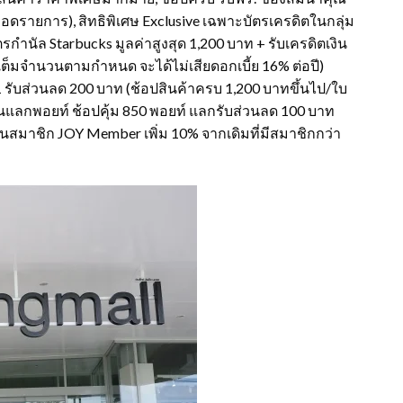
์ตลอดรายการ), สิทธิพิเศษ Exclusive เฉพาะบัตรเครดิตในกลุ่ม
ตรกำนัล Starbucks มูลค่าสูงสุด 1,200 บาท + รับเครดิตเงิน
เต็มจำนวนตามกำหนด จะได้ไม่เสียดอกเบี้ย 16% ต่อปี)
่ 1 รับส่วนลด 200 บาท (ช้อปสินค้าครบ 1,200 บาทขึ้นไป/ใบ
จจุบันแลกพอยท์ ช้อปคุ้ม 850 พอยท์ แลกรับส่วนลด 100 บาท
ยฐานสมาชิก JOY Member เพิ่ม 10% จากเดิมที่มีสมาชิกกว่า