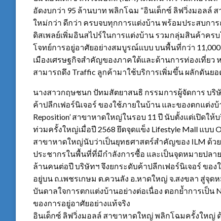
อัดงบกว่า 95 ล้านบาท พลิกโฉม “อินเด็กซ์ ลิฟวิ่งมอลล
ใหม่กว่า ดีกว่า ครบจบทุกการแต่งบ้าน พร้อมประสบการ
ดิสเพลย์เพิ่มอินสไปร์ในการแต่งบ้าน รวมกลุ่มสินค้าครบ
โจทย์การอยู่อาศัยอย่างสมบูรณ์แบบ บนพื้นที่กว่า 11,000
เมืองเศรษฐกิจสำคัญของภาคใต้และด้านการท่องเที่ยว หน
สามารถดึง Traffic ลูกค้ามาใช้บริการเพิ่มขึ้น ผลักดัน
นางสาวกฤษชนก ปัทมสัตยาสนธิ กรรมการผู้จัดการ บริษัท อ
ค้าปลีกเฟอร์นิเจอร์ ของใช้ภายในบ้าน และของตกแต่งบ้าน เ
Reposition’ สาขาหาดใหญ่ในรอบ 11 ปี นับตั้งแต่เปิดให้บ
ท่วมครั้งใหญ่เมื่อปี 2568 ยึดจุดแข็ง Lifestyle Mall แบบ
สาขาหาดใหญ่นับว่าเป็นยุทธศาสตร์สำคัญของ ILM ด้วย
ประชากรในพื้นที่ที่มีกำลังการซื้อ และเป็นจุดหมายปล
ล้านคนต่อปี บริษัทฯ จึงยกระดับค้าปลีกเฟอร์นิเจอร์ ของใช้
อยู่บน ถ.เพชรเกษม ต.ควนลัง อ.หาดใหญ่ จ.สงขลา สู่จ
บันดาลใจการตกแต่งบ้านอย่างต่อเนื่อง ตอกย้ำการเป็น N
ของการอยู่อาศัยอย่างแท้จริง
อินเด็กซ์ ลิฟวิ่งมอลล์ สาขาหาดใหญ่ พลิกโฉมครั้งใหญ่ 