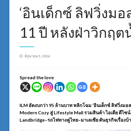
‘อินเด็กซ์ ลิฟวิ่ง
11 ปี หลังฝ่าวิกฤต
Posted
มิถุนายน 5, 2026
on
Spread the love
ILM อัดงบกว่า 95 ล้านบาท พลิกโฉม ‘อินเด็กซ์ ลิฟวิ่งมอ
Modern Cozy สู่ Lifestyle Mall รวมสินค้า ไอเดีย ดีไ
Landbridge–รถไฟทางคู่ไทย–มาเลเซีย ดันธุรกิจเรื่องบ้