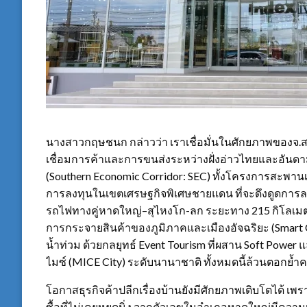
นางสาวกฤษชนก กล่าวว่า เราเชื่อมั่นในศักยภาพของจ
เชื่อมการค้าและการขนส่งระหว่างฝั่งอ่าวไทยและอันด
(Southern Economic Corridor: SEC) ทั้งโครงการสะพานเ
การลงทุนในเขตเศรษฐกิจพิเศษชายแดน ที่จะดึงดูดการ
รถไฟทางคู่หาดใหญ่–สุไหงโก-ลก ระยะทาง 215 กิโลเมตร ท
การกระจายสินค้าของภูมิภาคและเมืองอัจฉริยะ (Smart C
น้ำท่วม ด้วยกลยุทธ์ Event Tourism ที่ผสาน Soft Power
ไมซ์ (MICE City) ระดับนานาชาติ ทั้งหมดนี้ล้วนตอกย้ำค
โอกาสธุรกิจค้าปลีกเรื่องบ้านยังมีศักยภาพเติบโตได้ เ
ซื้อที่ไม่เคยหยุดนิ่ง จากตัวเลขในอำเภอหาดใหญ่มีคว