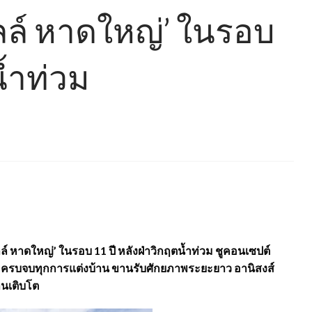
มอลล์ หาดใหญ่’ ในรอบ
น้ำท่วม
ลล์ หาดใหญ่’ ในรอบ 11 ปี หลังฝ่าวิกฤตน้ำท่วม ชูคอนเซปต์
ซน์ ครบจบทุกการแต่งบ้าน ขานรับศักยภาพระยะยาว อานิสงส์
านเติบโต