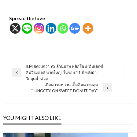
Spread the love
แนะแนว
ILM อัดงบกว่า 95 ล้านบาท พลิกโฉม ‘อินเด็กซ์
ลิฟวิ่งมอลล์ หาดใหญ่’ ในรอบ 11 ปี หลังฝ่า
เรื่อง
Previous
วิกฤตน้ำท่วม
Post
เติมความหวาน เต็มอิ่มความสุข
Next
“JUNGCEYLON SWEET DONUT DAY”
Post
YOU MIGHT ALSO LIKE