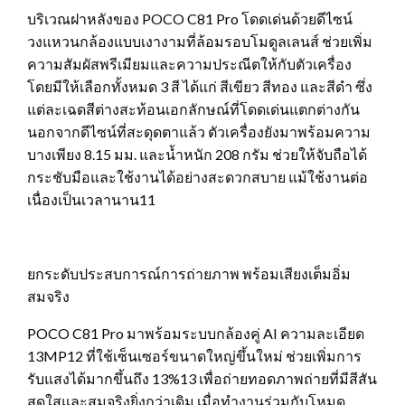
บริเวณฝาหลังของ POCO C81 Pro โดดเด่นด้วยดีไซน์
วงแหวนกล้องแบบเงางามที่ล้อมรอบโมดูลเลนส์ ช่วยเพิ่ม
ความสัมผัสพรีเมียมและความประณีตให้กับตัวเครื่อง
โดยมีให้เลือกทั้งหมด 3 สี ได้แก่ สีเขียว สีทอง และสีดำ ซึ่ง
แต่ละเฉดสีต่างสะท้อนเอกลักษณ์ที่โดดเด่นแตกต่างกัน
นอกจากดีไซน์ที่สะดุดตาแล้ว ตัวเครื่องยังมาพร้อมความ
บางเพียง 8.15 มม. และน้ำหนัก 208 กรัม ช่วยให้จับถือได้
กระชับมือและใช้งานได้อย่างสะดวกสบาย แม้ใช้งานต่อ
เนื่องเป็นเวลานาน11
ยกระดับประสบการณ์การถ่ายภาพ พร้อมเสียงเต็มอิ่ม
สมจริง
POCO C81 Pro มาพร้อมระบบกล้องคู่ AI ความละเอียด
13MP12 ที่ใช้เซ็นเซอร์ขนาดใหญ่ขึ้นใหม่ ช่วยเพิ่มการ
รับแสงได้มากขึ้นถึง 13%13 เพื่อถ่ายทอดภาพถ่ายที่มีสีสัน
สดใสและสมจริงยิ่งกว่าเดิม เมื่อทำงานร่วมกับโหมด