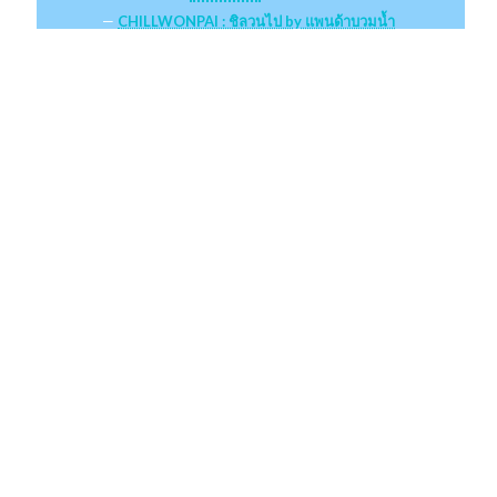
CHILLWONPAI : ชิลวนไป by แพนด้าบวมน้ำ