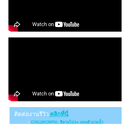
ติดต่องานรีวิว
คลิกที่นี่
CHILLWONPAI : ชิลวนไป by แพนด้าบวมน้ำ