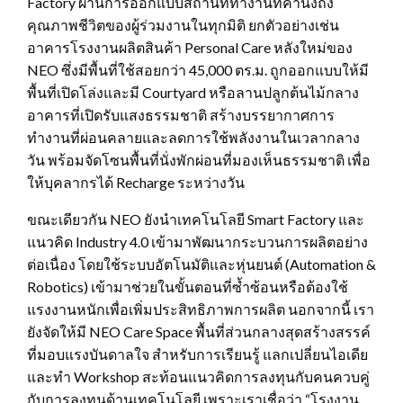
Factory ผ่านการออกแบบสถานที่ทำงานที่คำนึงถึง
คุณภาพชีวิตของผู้ร่วมงานในทุกมิติ ยกตัวอย่างเช่น
อาคารโรงงานผลิตสินค้า Personal Care หลังใหม่ของ
NEO ซึ่งมีพื้นที่ใช้สอยกว่า 45,000 ตร.ม. ถูกออกแบบให้มี
พื้นที่เปิดโล่งและมี Courtyard หรือลานปลูกต้นไม้กลาง
อาคารที่เปิดรับแสงธรรมชาติ สร้างบรรยากาศการ
ทำงานที่ผ่อนคลายและลดการใช้พลังงานในเวลากลาง
วัน พร้อมจัดโซนพื้นที่นั่งพักผ่อนที่มองเห็นธรรมชาติ เพื่อ
ให้บุคลากรได้ Recharge ระหว่างวัน
ขณะเดียวกัน NEO ยังนำเทคโนโลยี Smart Factory และ
แนวคิด Industry 4.0 เข้ามาพัฒนากระบวนการผลิตอย่าง
ต่อเนื่อง โดยใช้ระบบอัตโนมัติและหุ่นยนต์ (Automation &
Robotics) เข้ามาช่วยในขั้นตอนที่ซ้ำซ้อนหรือต้องใช้
แรงงานหนักเพื่อเพิ่มประสิทธิภาพการผลิต นอกจากนี้ เรา
ยังจัดให้มี NEO Care Space พื้นที่ส่วนกลางสุดสร้างสรรค์
ที่มอบแรงบันดาลใจ สำหรับการเรียนรู้ แลกเปลี่ยนไอเดีย
และทำ Workshop สะท้อนแนวคิดการลงทุนกับคนควบคู่
กับการลงทุนด้านเทคโนโลยี เพราะเราเชื่อว่า “โรงงาน