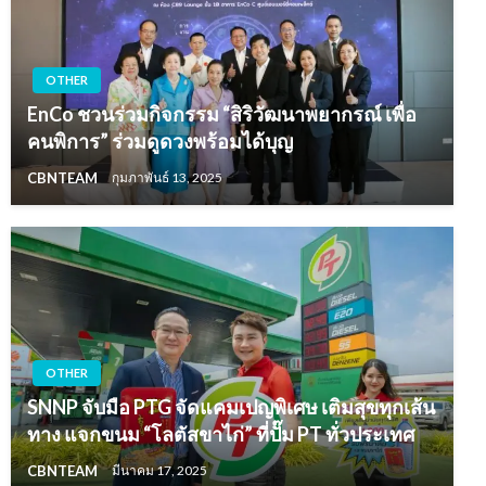
OTHER
EnCo ชวนร่วมกิจกรรม “สิริวัฒนาพยากรณ์ เพื่อ
คนพิการ” ร่วมดูดวงพร้อมได้บุญ
CBNTEAM
กุมภาพันธ์ 13, 2025
OTHER
SNNP จับมือ PTG จัดแคมเปญพิเศษ เติมสุขทุกเส้น
ทาง แจกขนม “โลตัสขาไก่” ที่ปั๊ม PT ทั่วประเทศ
CBNTEAM
มีนาคม 17, 2025