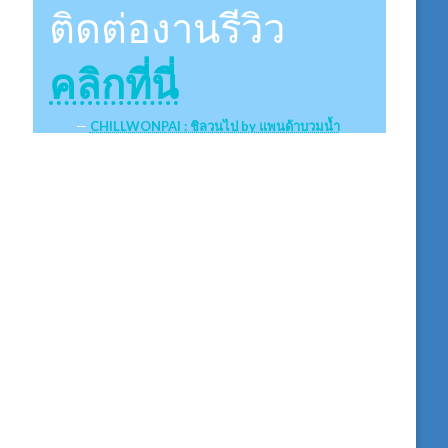
ติดต่องานรีวิว
คลิกที่นี่
CHILLWONPAI : ชิลวนไป by แพนด้าบวมน้ำ