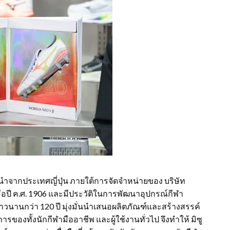
นนำจากประเทศญี่ปุ่น ภายใต้การจัดจำหน่ายของ บริษัท
น เมื่อปี ค.ศ. 1906 และมีประวัติในการพัฒนาอุปกรณ์กีฬา
าวนานกว่า 120 ปี มุ่งมั่นนำเสนอผลิตภัณฑ์และสร้างสรรค์
งทั้งนักกีฬามืออาชีพ และผู้ใช้งานทั่วไป จึงทำให้ มิซู