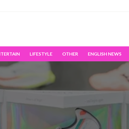
miss the world's movement.
NTERTAIN
LIFESTYLE
OTHER
ENGLISH NEWS