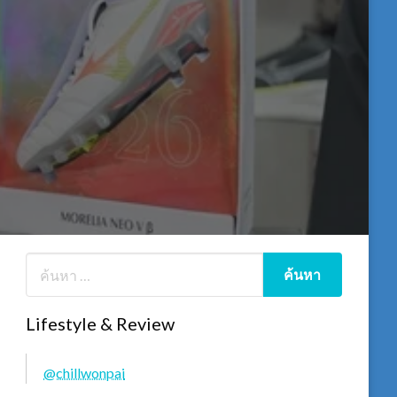
Lifestyle & Review
@chillwonpai