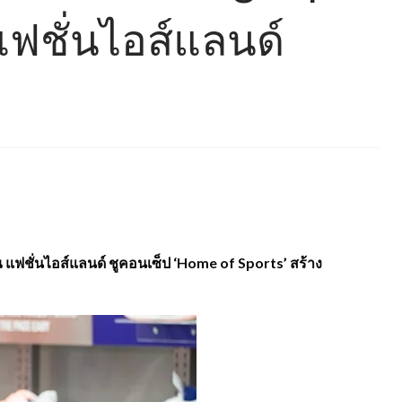
แฟชั่นไอส์แลนด์
ณ แฟชั่นไอส์แลนด์ ชูคอนเซ็ป ‘Home of Sports’ สร้าง