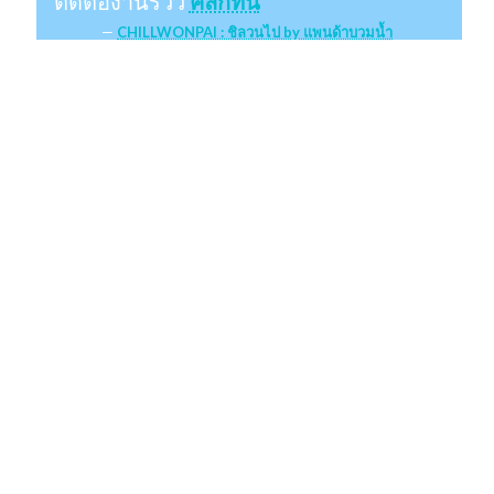
ติดต่องานรีวิว
คลิกที่นี่
CHILLWONPAI : ชิลวนไป by แพนด้าบวมน้ำ