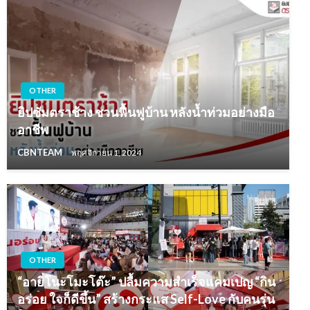
OTHER
ยิปซัมตราช้าง ชวนฟื้นฟูบ้าน หลังน้ำท่วมอย่างมือ
อาชีพ
CBNTEAM
พฤศจิกายน 1, 2024
OTHER
“อายิโนะโมะโต๊ะ” ปลื้มความสำเร็จแคมเปญ “กิน
อร่อย ใจก็ดีขึ้น” สร้างกระแส Self-Love กับคนรุ่น