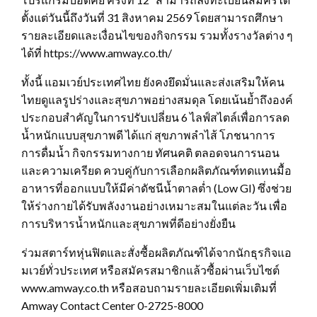
ตั้งแต่วันนี้ถึงวันที่ 31 สิงหาคม 2569 โดยสามารถศึกษา
รายละเอียดและเงื่อนไขของกิจกรรม รวมทั้งรางวัลต่าง ๆ
ได้ที่ https://www.amway.co.th/
ทั้งนี้ แอมเวย์ประเทศไทย ยังคงยึดมั่นและส่งเสริมให้คน
ไทยดูแลรูปร่างและสุขภาพอย่างสมดุล โดยเน้นย้ำถึงองค์
ประกอบสำคัญในการปรับเปลี่ยน 6 ไลฟ์สไตล์เพื่อการลด
น้ำหนักแบบสุขภาพดี ได้แก่ สุขภาพลำไส้ โภชนาการ
การดื่มน้ำ กิจกรรมทางกาย ทัศนคติ ตลอดจนการนอน
และความเครียด ควบคู่กับการเลือกผลิตภัณฑ์ทดแทนมื้อ
อาหารที่ออกแบบให้มีค่าดัชนีน้ำตาลต่ำ (Low GI) ซึ่งช่วย
ให้ร่างกายได้รับพลังงานอย่างเหมาะสมในแต่ละวัน เพื่อ
การบริหารน้ำหนักและสุขภาพที่ดีอย่างยั่งยืน
ร่วมสตาร์ทหุ่นฟิตและสั่งซื้อผลิตภัณฑ์ได้จากนักธุรกิจแอ
มเวย์ทั่วประเทศ หรือสมัครสมาชิกแล้วซื้อผ่านเว็บไซต์
www.amway.co.th หรือสอบถามรายละเอียดเพิ่มเติมที่
Amway Contact Center 0-2725-8000