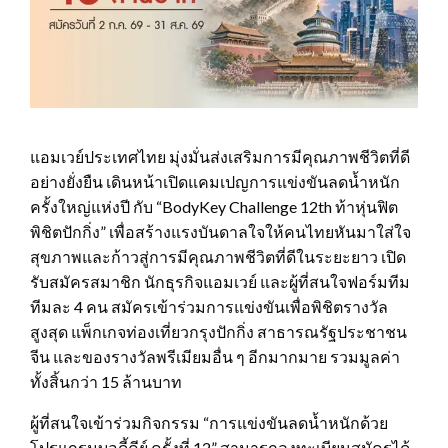
แอมเวย์ประเทศไทย มุ่งมั่นส่งเสริมการมีคุณภาพชีวิตที่ดี
อย่างยั่งยืน เดินหน้าเปิดแคมเปญการแข่งขันลดน้ำหนัก
ครั้งใหญ่แห่งปี กับ “BodyKey Challenge 12th ท้าหุ่นฟิต
พิชิตปักกิ่ง” เพื่อสร้างแรงบันดาลใจให้คนไทยหันมาใส่ใจ
สุขภาพและก้าวสู่การมีคุณภาพชีวิตที่ดีในระยะยาว เปิด
รับสมัครสมาชิก นักธุรกิจแอมเวย์ และผู้ที่สนใจฟอร์มทีม
ทีมละ 4 คน สมัครเข้าร่วมการแข่งขันเพื่อพิชิตรางวัล
สูงสุด แพ็กเกจท่องเที่ยวกรุงปักกิ่ง สาธารณรัฐประชาชน
จีน และของรางวัลพรีเมียมอื่น ๆ อีกมากมาย รวมมูลค่า
ทั้งสิ้นกว่า 15 ล้านบาท
ผู้ที่สนใจเข้าร่วมกิจกรรม “การแข่งขันลดน้ำหนักด้วย
โปรแกรมบอดี้คีย์ ครั้งที่ 12” สามารถลงทะเบียนสมัครได้