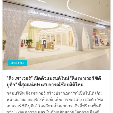
LIFESTYLE
“คิง เพาเวอร์” เปิดตัวแบรนด์ใหม่ “คิง เพาเวอร์ ซิตี
บูทีก” ที่สุดแห่งประสบการณ์ช้อปมิติใหม่
กลุ่มบริษัท คิง เพาเวอร์ สร้างปรากฏการณ์เป็นไปได้ เดิน
หน้าขยายอาณาจักรค้าปลีกเพื่อการท่องเที่ยว เปิดตัว “คิง
เพาเวอร์ ซิตี บูทีก” โฉมใหม่เป็นมากกว่าดิวตี้ฟรี บนพื้นที่
กว่า 5,248 ตารางเมตร ในทำเลศักยภาพใจกลางเมืองที่