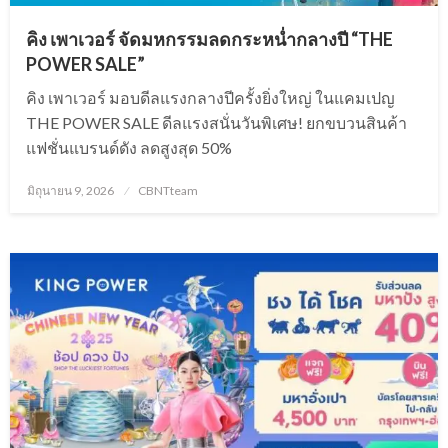
คิง เพาเวอร์ จัดมหกรรมลดกระหน่ำกลางปี “THE
POWER SALE”
คิง เพาเวอร์ มอบดีลแรงกลางปีครั้งยิ่งใหญ่ ในแคมเปญ
THE POWER SALE ดีลแรงสนั่นวันพิเศษ! ยกขบวนสินค้า
แฟชั่นแบรนด์ดัง ลดสูงสุด 50%
Posted
มิถุนายน 9, 2026
CBNTteam
on