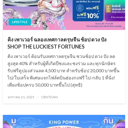
LIFESTYLE
คิง เพาเวอร์ ฉลองเทศกาลตรุษจีน ช้อป ดวง ปัง
SHOP THE LUCKIEST FORTUNES
คิง เพาเวอร์ ต้อนรับเทศกาลตรุษจีน ชวนช้อป ดวง ปัง ลด
สูงสุด 40% สำหรับผู้ที่เกิดปีชงและชงร่วม และทุกนักษัตร
รับฟรีคูปองส่วนลด 4,500 บาท สำหรับช้อป 20,000 บาทขึ้น
ไป/ใบเสร็จ พิเศษแจกไฟล์ตบินฮ่องกงฟรี ไป-กลับ 1 ที่นั่ง!
เพียงช้อปครบ 50,000 บาทขึ้นไป (สุทธิ)
Posted
มกราคม 21, 2025
CBNTEAM
on