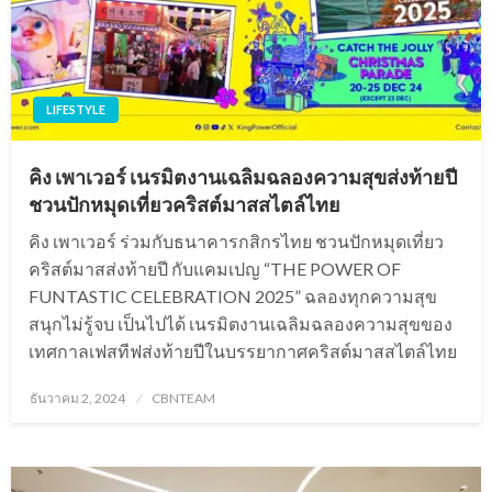
LIFESTYLE
คิง เพาเวอร์ เนรมิตงานเฉลิมฉลองความสุขส่งท้ายปี
ชวนปักหมุดเที่ยวคริสต์มาสสไตล์ไทย
คิง เพาเวอร์ ร่วมกับธนาคารกสิกรไทย ชวนปักหมุดเที่ยว
คริสต์มาสส่งท้ายปี กับแคมเปญ “THE POWER OF
FUNTASTIC CELEBRATION 2025” ฉลองทุกความสุข
สนุกไม่รู้จบ เป็นไปได้ เนรมิตงานเฉลิมฉลองความสุขของ
เทศกาลเฟสทีฟส่งท้ายปีในบรรยากาศคริสต์มาสสไตล์ไทย
Posted
ธันวาคม 2, 2024
CBNTEAM
on