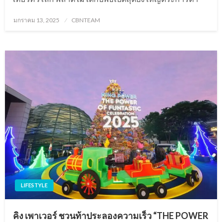
Posted
มกราคม 13, 2025
CBNTEAM
on
LIFESTYLE
คิง เพาเวอร์ ชวนท้าประลองความเร็ว “THE POWER