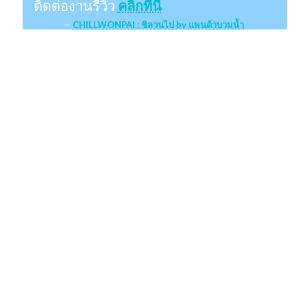
ติดต่องานรีวิว
คลิกที่นี่
CHILLWONPAI : ชิลวนไป by แพนด้าบวมน้ำ